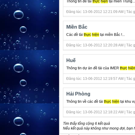
Thông tin đề tài
thực
hiện
tại miền Trung...
Đăng lúc: 13-06-2012 12:21:09 AM | Tác gi
Miền Bắc
Các đề tài
thực
hiện
tại miền Bắc !...
Đăng lúc: 13-06-2012 12:20:28 AM | Tác gi
Huế
Thông tin dự án đề tài của IMER
thực
hiệ
Đăng lúc: 13-06-2012 12:19:57 AM | Tác gi
Hải Phòng
Thông tin về các đề tài
thực
hiện
tại khu v
Đăng lúc: 13-06-2012 12:18:22 AM | Tác gi
Tìm thấy tổng cộng 6 kết quả
Nếu kết quả này không như mong đợi, bạn h