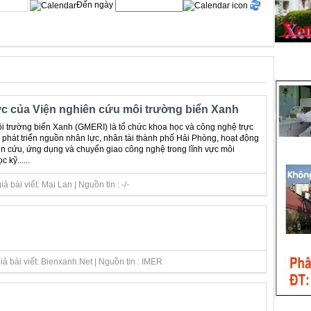
Đến ngày
c của Viện nghiên cứu môi trường biển Xanh
i trường biển Xanh (GMERI) là tổ chức khoa học và công nghệ trực
phát triển nguồn nhân lực, nhân tài thành phố Hải Phòng, hoạt động
ên cứu, ứng dụng và chuyển giao công nghệ trong lĩnh vực môi
 kỹ......
 bài viết: Mai Lan | Nguồn tin : -/-
ả bài viết: Bienxanh.Net | Nguồn tin : IMER