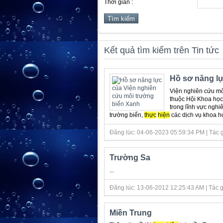
Thời gian :
Kết quả tìm kiếm trên Tin tức
Hồ sơ năng lự
Viện nghiên cứu mô
thuộc Hội Khoa học 
trong lĩnh vực nghi
trường biển,
thực
hiện
các dịch vụ khoa học
Đăng lúc: 04-06-2023 05:59:34 PM | Tác giả
Trường Sa
...
Đăng lúc: 13-06-2012 12:25:43 AM | Tác gi
Miền Trung