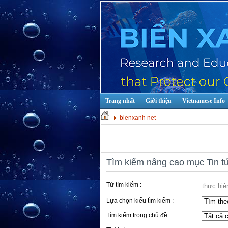
Trang nhất
Giới thiệu
Vietnamese Info
bienxanh net
Tìm kiếm nâng cao mục Tin t
Từ tìm kiếm :
Lựa chọn kiểu tìm kiếm :
Tìm kiếm trong chủ đề :