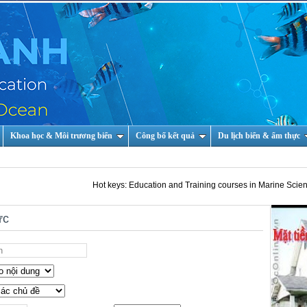
Khoa học & Môi trương biển
Công bố kết quả
Du lịch biển & ẩm thực
Hot keys: Education and Training courses in Marine Scientist an
ức