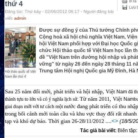
In ra
thứ 4
Lưu b
Đăng lúc: Thứ bảy - 02/06/2012 06:17 - Người đăng bài
viết:
admin
Được sự đồng ý của Thủ tướng Chính p
Cộng hoà xã hội chủ nghĩa Việt Nam, Việ
hội Việt Nam phối hợp với Đại học Quốc gi
chức Hội thảo quốc tế Việt Nam học lần t
đề “Việt Nam trên đường hội nhập và phát 
vững” từ ngày 26 đến ngày 28 tháng 11 nă
Trung tâm Hội nghị Quốc gia Mỹ Đình, Hà 
Hội thảo quốc tế Việt
Nam lần thứ 4
Sau 25 năm đổi mới, phát triển và hội nhập, Việt
Nam
đã t
Từ năm 2011, Việt
thành tựu to lớn và có ý nghĩa lịch sử.
Nam
b
nước đang phát triển có thu nhập
giai đoạn mới với tư cách một
trong bối cảnh mới toàn cầu và khu vực thay đổi rất nhan
tạp và khó dự báo. Thời gian 26-28/11/2012
....
<
>
(18/5/2
Tác giả bài viết:
Biên tập