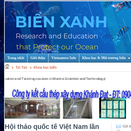
Trang nhất
Giới thiệu
Vietnamese Info
Khoa học & Môi trương biển
Tin Tức
Khoa học biển
and Training courses in Marine Scientist and Technology!
Hội thảo quốc tế Việt Nam lần
Gửi b