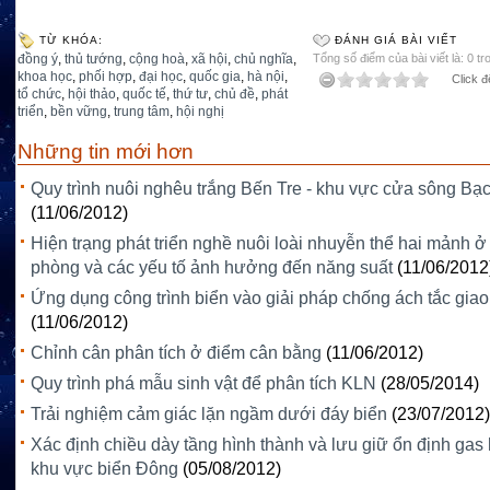
TỪ KHÓA:
ĐÁNH GIÁ BÀI VIẾT
đồng ý
,
thủ tướng
,
cộng hoà
,
xã hội
,
chủ nghĩa
,
Tổng số điểm của bài viết là: 0 tr
khoa học
,
phối hợp
,
đại học
,
quốc gia
,
hà nội
,
Click đ
tổ chức
,
hội thảo
,
quốc tế
,
thứ tư
,
chủ đề
,
phát
triển
,
bền vững
,
trung tâm
,
hội nghị
Những tin mới hơn
Quy trình nuôi nghêu trắng Bến Tre - khu vực cửa sông B
(11/06/2012)
Hiện trạng phát triển nghề nuôi loài nhuyễn thể hai mảnh ở
phòng và các yếu tố ảnh hưởng đến năng suất
(11/06/2012
Ứng dụng công trình biển vào giải pháp chống ách tắc giao
(11/06/2012)
Chỉnh cân phân tích ở điểm cân bằng
(11/06/2012)
Quy trình phá mẫu sinh vật để phân tích KLN
(28/05/2014)
Trải nghiệm cảm giác lặn ngầm dưới đáy biển
(23/07/2012)
Xác định chiều dày tầng hình thành và lưu giữ ổn định gas 
khu vực biển Đông
(05/08/2012)