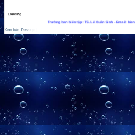
Loading
Trưởng ban biên tập: TS. Lê Xuân Sinh - Email: bienxanhs
Xem bản: Desktop |
Mobile