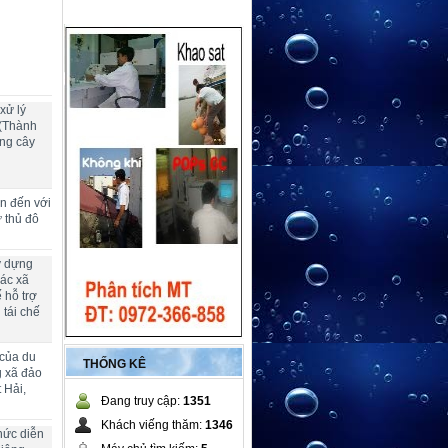
xử lý
 (Thành
ng cây
ển đến với
ừ thủ đô
y dựng
các xã
 hỗ trợ
 tái chế
 của du
THỐNG KÊ
g xã đảo
 Hải,
Đang truy cập:
1351
Khách viếng thăm:
1346
hức diễn