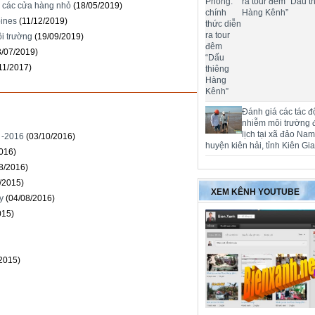
ra tour đêm “Dấu t
 các cửa hàng nhỏ
(18/05/2019)
Hàng Kênh”
pines
(11/12/2019)
ôi trường
(19/09/2019)
3/07/2019)
11/2017)
Đánh giá các tác đ
nhiễm môi trường 
lịch tại xã đảo Na
 -2016
(03/10/2016)
huyện kiên hải, tỉnh Kiên Gi
016)
8/2016)
/2015)
XEM KÊNH YOUTUBE
y
(04/08/2016)
015)
/2015)