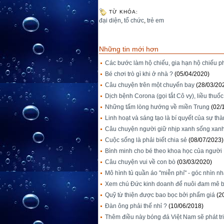
TỪ KHÓA:
đại diện
,
tổ chức
,
trẻ em
Những tin mới hơn
Các bước làm hộ chiếu, gia hạn hộ chiếu p
Bé chơi trò gì khi ở nhà ?
(05/04/2020)
Câu chuyện trên một chuyến bay
(28/03/20
Dịch bệnh Corona (gọi tắt Cô vy), liều thuốc 
Những tấm lòng hướng về miền Trung
(02/
Linh hoạt và sáng tạo là bí quyết của sự thà
Câu chuyện người giữ nhịp xanh sống xan
Cuộc sống là phải biết chia sẻ
(08/07/2023)
Bình minh cho bé theo khoa học của người
Câu chuyện vui về con bò
(03/03/2020)
Mô hình tủ quần áo "miễn phí" - góc nhìn n
Xem chú Đức kinh doanh để nuôi đam mê 
Quỹ từ thiện được bao bọc bởi phẩm giá
(2
Đàn ông phải thế nhỉ ?
(10/06/2018)
Thêm điều này bóng đá Việt Nam sẽ phát t