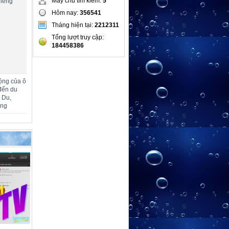
Máy chủ tìm kiếm:
5
hiêng
Hôm nay:
356541
Tháng hiện tại:
2212311
Tổng lượt truy cập:
184458386
ộng của ô
đến du
m Du,
ang