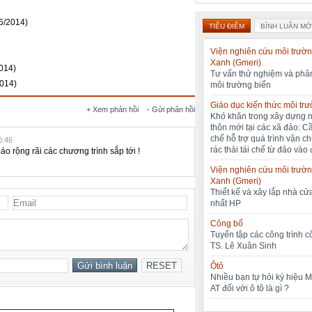
6/2014)
TIÊU ĐIỂM
BÌNH LUẬN MỚ
Viện nghiên cứu môi trườn
Xanh (Gmeri)
014)
Tư vấn thử nghiệm và phân
2014)
môi trường biển
Giáo dục kiến thức môi tr
+ Xem phản hồi
- Gửi phản hồi
Khó khăn trong xây dựng 
thôn mới tại các xã đảo: C
chế hỗ trợ quá trình vận c
0:46
rác thải tái chế từ đảo vào 
áo rộng rãi các chương trình sắp tới !
Viện nghiên cứu môi trườn
Xanh (Gmeri)
Thiết kế và xây lắp nhà cửa
nhất HP
Công bố
Tuyển tập các công trình 
TS. Lê Xuân Sinh
Ôtô
Nhiều bạn tự hỏi ký hiệu 
AT đối với ô tô là gì ?