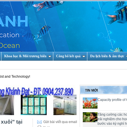
Khoa học & Môi trương biển
Công bố kết quả
Du lịch biển & ẩm thực
chnology!
TIN MỚI
Capacity profile of
Tăng cường các h
trải nghiệm cho họ
xuôi" tại
Gửi bài viết qua email
bước vào kỳ nghỉ 