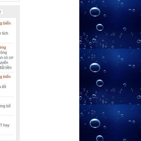
I
g biển
 tích
ường
nông
ần có cơ
huyển
đất liền
g biển
 tốt
công bố
MT hay