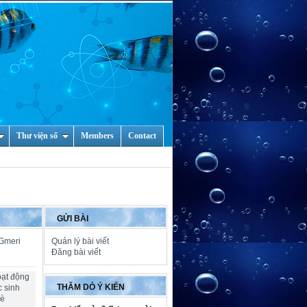
Thư viện số
Members
Contact
GỬI BÀI
 Gmeri
Quản lý bài viết
Đăng bài viết
oạt động
THĂM DÒ Ý KIẾN
c sinh
hè