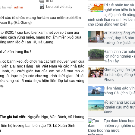
In ra
Trí tuệ nhân tạo và
Lưu bài viết này
 bài viết:
admin
nghệ cảm biến là h
cụ đột phá để nân
 với các tổ chức mang hơi ấm của miền xuôi đến
ninh sinh thái và sinh kế bề
Quản Bạ (Hà Giang)
cho cộng đồng ven biển
 từ 8/2017 của báo bienxanh.net với sự tham gia
Vị TS nặng lòng với
khoảng cách vùng miền, mang hơi ấm miền xuôi xua
xanh", dạy HS bảo
đông lạnh lẽo ở Tán Tỷ, Hà Giang.
trường từ việc làm 
Hành trình trải ng
 vẻ đón trung thu !
lịch nông nghiệp -
miền Tây
, có bánh kẹo, đồ chơi mà các tình nguyện viên của
 viên Đại học Hàng Hải Việt Nam và các nhà báo
Khơi dậy nguồn lực
 lanh, nụ cười giòn tan của em bé đã xua tan đi
du lịch cộng đồng 
 tôi thực hiện các chương trình thời gian tới tốt
Phòng
ớc sang có 5 mùa thực hiện liên tếp tại các vùng
ng.
Tiềm năng đảo Vĩn
Móng Cái (tỉnh Qu
Hồ sơ năng lực củ
nghiên cứu môi tr
Xanh
Tác giả bài viết:
Nguyễn Nga, Văn Bách, Vũ Hoàng
Tọa đàm khoa học t
liên hệ trưởng ban biên tập TS. Lê Xuân Sinh
nhiệm vụ nghiên c
m
nhà nước