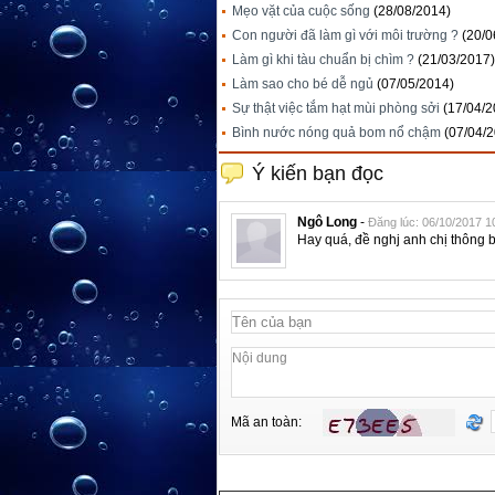
Mẹo vặt của cuộc sống
(28/08/2014)
Con người đã làm gì với môi trường ?
(20/0
Làm gì khi tàu chuẩn bị chìm ?
(21/03/2017)
Làm sao cho bé dễ ngủ
(07/05/2014)
Sự thật việc tắm hạt mùi phòng sởi
(17/04/2
Bình nước nóng quả bom nổ chậm
(07/04/
Ý kiến bạn đọc
Ngô Long
-
Đăng lúc: 06/10/2017 1
Hay quá, đề nghj anh chị thông b
Mã an toàn: