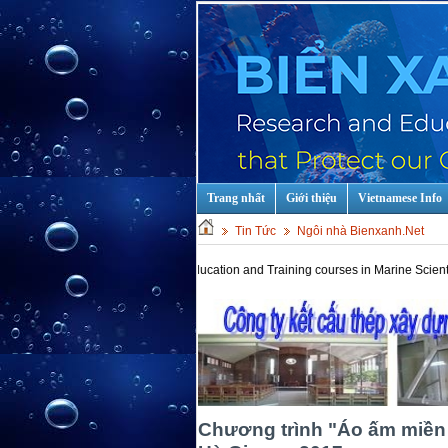
Trang nhất
Giới thiệu
Vietnamese Info
Tin Tức
Ngôi nhà Bienxanh.Net
Hot keys: Education and Training courses in Marine Scientist and Te
Chương trình "Áo ấm miền 