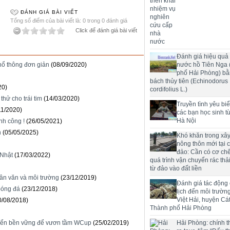
ĐÁNH GIÁ BÀI VIẾT
Tổng số điểm của bài viết là: 0 trong 0 đánh giá
Click để đánh giá bài viết
Đánh giá hiệu quả 
hổ thông đơn giản
(08/09/2020)
nước hồ Tiên Nga
phố Hải Phòng) bằ
bách thủy tiên (Echinodorus
20)
cordifolius L.)
thử cho trái tim
(14/03/2020)
Truyền tình yêu bi
11/2020)
các bạn học sinh t
Hà Nội
nh công !
(26/05/2021)
h
(05/05/2025)
Khó khăn trong xâ
nông thôn mới tại 
đảo: Cần có cơ chế
 Nhật
(17/03/2022)
quá trình vận chuyển rác thải
từ đảo vào đất liền
hân văn và môi trường
(23/12/2019)
Đánh giá tác động
bóng đá
(23/12/2018)
lịch đến môi trườn
Việt Hải, huyện Cát
0/08/2018)
Thành phố Hải Phòng
riển bền vững để vươn tầm WCup
(25/02/2019)
Hải Phòng: chính t