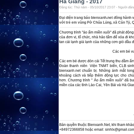
Hà Giang - 2017
Đăng lúc: Thứ năm - 05/10/2017 23:07 - Người đăng
Đại diện trang báo bienxanh.net đồng hành
với trẻ em vùng Pờ Chúa Lủng, xã Cán Tỷ, 
Chương trình "áo ấm miền xuôi" đã phát động
của đơn vị, tổ chức, nhà hảo tấm để xóa đi 
tan cái lạnh giá lạnh của những cơn gió đầu 
Các em bé vui
Các em bé được đón cái Tết trung thu đầm ấm
Đoàn thanh niên Viện TNMT biển, CLB sinh
bienxanh.net chuẩn bị. Những ánh mắt long
khoảng cách và tiếp thêm động lực cho chúng
hơn. Chương trình " Áo ấm miền xuôi" đã bư
miền của các tỉnh Lào Cai, Yên Bái và Hà Gia
Bản quyền thuộc Bienxanh.Net, khi tham khảo 
+84972366858 hoặc email: sinhlx@gmail.co