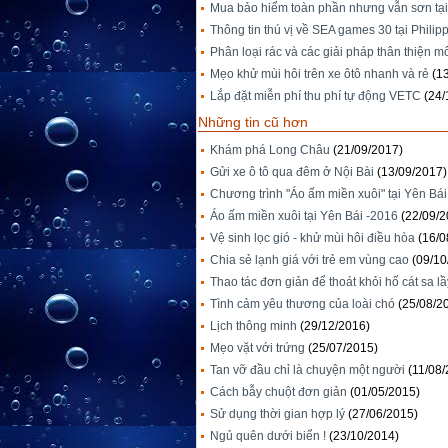
Mua bảo hiểm toàn phần nhưng vẫn sơn tại
Thông tin thú vị về SEA games 30 tại Philip
Phân loại rác và các giải pháp thân thiện m
Mẹo khử mùi hôi trên xe ôtô nhanh và rẻ
(1
Lắp đặt miễn phí thu phí tự động VETC
(24/
Những tin cũ hơn
Khám phá Long Châu
(21/09/2017)
Gửi xe ô tô qua đêm ở Nội Bài
(13/09/2017)
Chương trình "Áo ấm miền xuôi" tại Yên Bái
Áo ấm miền xuôi tại Yên Bái -2016
(22/09/2
Vệ sinh lọc gió - khử mùi hôi điều hòa
(16/0
Chia sẻ lạnh giá với trẻ em vùng cao
(09/10
Thao tác đơn giản để thoát khỏi hố cát sa lầ
Tình cảm yêu thương của loài chó
(25/08/2
Lịch thông minh
(29/12/2016)
Mẹo vặt với trứng
(25/07/2015)
Tan vỡ đầu chỉ là chuyện một người
(11/08
Cách bẫy chuột đơn giản
(01/05/2015)
Sử dụng thời gian hợp lý
(27/06/2015)
Ngủ quên dưới biển !
(23/10/2014)