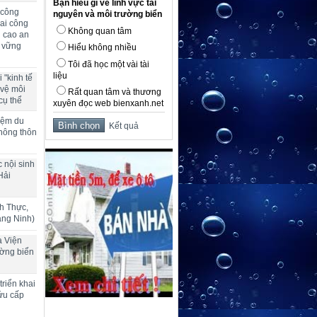
Bạn hiểu gì về lĩnh vực tài
 công
nguyên và môi trường biển
ai công
Không quan tâm
g cao an
n vững
Hiểu không nhiều
Tôi đã học một vài tài
liệu
 "kinh tế
 vệ môi
Rất quan tâm và thương
cụ thể
xuyên đọc web bienxanh.net
hiệm du
Kết quả
 nông thôn
 nội sinh
Hải
h Thực,
ảng Ninh)
a Viện
ường biển
riển khai
ứu cấp