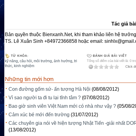
Tác giả bài
Bản quyền thuộc Bienxanh.Net, khi tham khảo liên hệ trưởng
TS. Lê Xuân Sinh +84972366858 hoặc email: sinhlx@gmail
TỪ KHÓA:
ĐÁNH GIÁ BÀI VIẾT
kỹ năng
,
câu hỏi
,
môi trường
,
ảnh hưởng
,
tri
Tổng số điểm của bài viết là: 0 tr
thức
,
kinh nghiệm
Click đ
Những tin mới hơn
Con đường gốm sứ- ấn tượng Hà Nội
(08/08/2012)
Vì sao người ta đi tu lại tĩnh tâm ?
(07/08/2012)
Bao giờ sinh viên Việt Nam mới có nhà như vậy ?
(05/08/2
Cảm xúc bé mới đến trường
(31/07/2012)
Các chuyên gia nói về hiện tượng Nhật Tiến -giải nhất D
(13/08/2012)