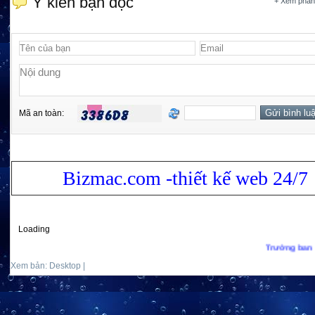
Ý kiến bạn đọc
+ Xem phản
Mã an toàn:
Bizmac.com -thiết kế web 24/7
Loading
Trưởng ban biên tập
Xem bản: Desktop |
Mobile