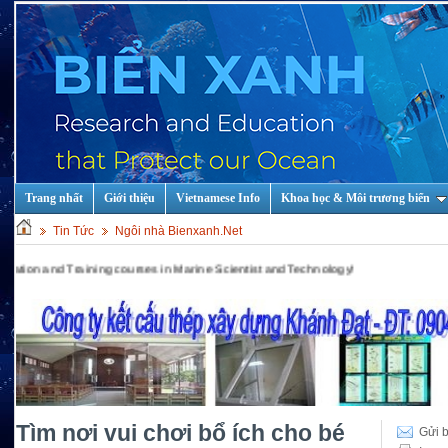
Trang nhất
Giới thiệu
Vietnamese Info
Khoa học & Môi trương biển
Tin Tức
Ngôi nhà Bienxanh.Net
d Training courses in Marine Scientist and Technology!
Tìm nơi vui chơi bổ ích cho bé
Gửi b