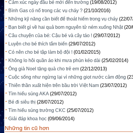
Cảm xúc ngày đầu bé mới đến trường
(19/08/2012)
Bình Gas có nổ trong các vụ cháy ?
(21/10/2016)
Những kỹ năng cần biết để thoát hiểm trong vụ cháy
(22/07
Bạn biết gì về hai quả bom nguyên tử ném xuống Nhật
(20/
Câu chuyện của bé: Cậu bé và cây táo !
(29/07/2012)
Luyện cho bé thích tắm biển
(29/07/2012)
Có nên cho bé tập làm bộ đội !
(01/02/2015)
Không lo hôi quần áo khi mưa phùn kéo dài
(25/02/2014)
Ông già Noel tặng quà cho trẻ em
(22/12/2013)
Cuộc sống như ngừng lại vì những giọt nước cảm động
(2
Thiên thần xuất hiện trên bầu trời Việt Nam
(23/07/2012)
Tìm hiểu súng AKA
(29/07/2012)
Bé đi siêu thị
(28/07/2012)
Tìm hiểu súng trường CKC
(25/07/2012)
Giải đáp khoa học
(09/06/2014)
Những tin cũ hơn