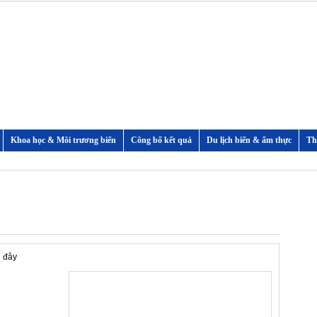
Khoa học & Môi trương biển
Công bố kết quả
Du lịch biển & ẩm thực
i đây