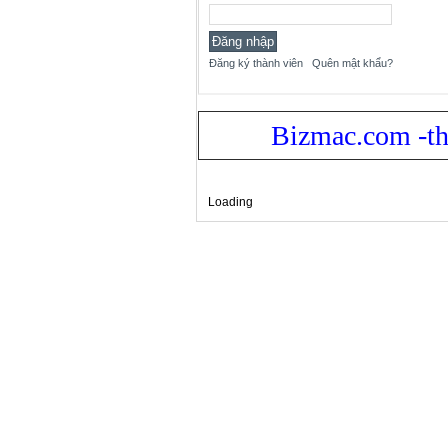
Đăng ký thành viên
Quên mật khẩu?
Bizmac.com -th
Loading
Xem bản: Desktop |
Mobile