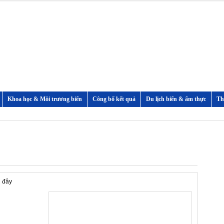
Khoa học & Môi trương biển
Công bố kết quả
Du lịch biển & ẩm thực
i đây