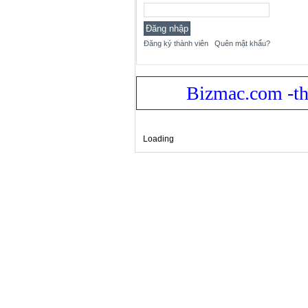
Đăng ký thành viên
Quên mật khẩu?
Bizmac.com -th
Loading
Xem bản: Desktop |
Mobile