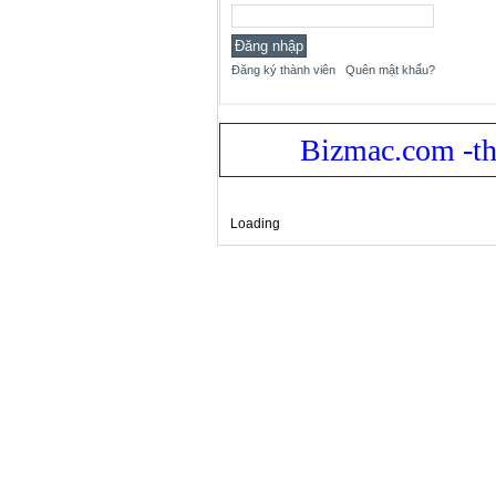
Đăng ký thành viên
Quên mật khẩu?
Bizmac.com -th
Loading
Xem bản: Desktop |
Mobile