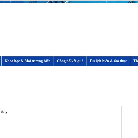
Khoa học & Môi trương biển
Công bố kết quả
Du lịch biển & ẩm thực
i đây