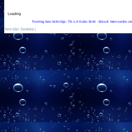
Loading
Trưởng ban biên tập: TS. Lê Xuân Sinh - Email: bienxanhs.net@gma
Xem bản: Desktop |
Mobile