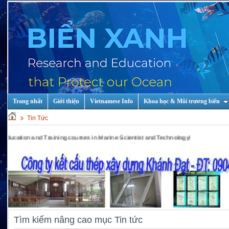
Trang nhất
Giới thiệu
Vietnamese Info
Khoa học & Môi trương biển
Tin Tức
n and Training courses in Marine Scientist and Technology!
Tìm kiếm nâng cao mục Tin tức