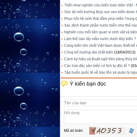
Triển khai nghiên cứu biển toàn diện Việt -
Sức tải môi trường thủy vực ven biển được 
Phục hồi hệ sinh thái đầm phá miền Trung
Xác định thành phần nước biển như thế nà
Nghiên cứu mối liên quan vi sinh vật và bệ
Làm thế nào lấy mẫu nước dưới đáy biển ?
Cảng biển lớn nhất Việt Nam được thiết kế 
Công bố hướng địa chất biển
(18/04/2013)
Cách ký hiệu và thuật ngữ trên bảng thủy tr
Các loài đặc sản biển có tích tụ độc tố ?
(03
Tập huấn quốc tế về bảo tồn và quản lý ngu
Ý kiến bạn đọc
Mã an toàn: