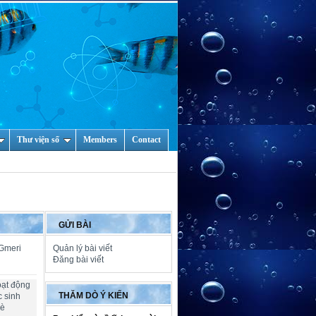
Thư viện số
Members
Contact
GỬI BÀI
 Gmeri
Quản lý bài viết
Đăng bài viết
oạt động
THĂM DÒ Ý KIẾN
c sinh
hè