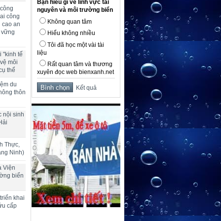
Bạn hiểu gì về lĩnh vực tài
 công
nguyên và môi trường biển
ai công
Không quan tâm
g cao an
n vững
Hiểu không nhiều
Tôi đã học một vài tài
liệu
 "kinh tế
 vệ môi
Rất quan tâm và thương
cụ thể
xuyên đọc web bienxanh.net
hiệm du
Kết quả
 nông thôn
 nội sinh
Hải
h Thực,
ảng Ninh)
a Viện
ường biển
riển khai
ứu cấp