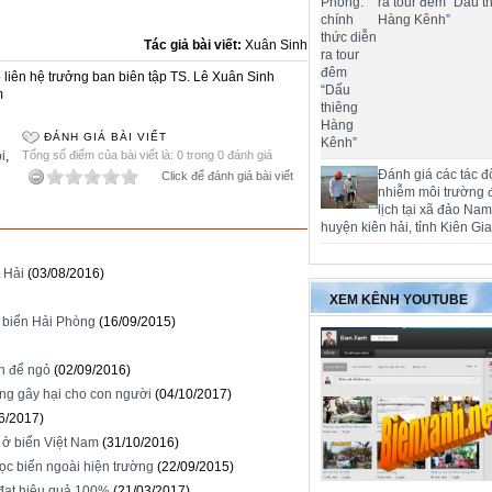
ra tour đêm “Dấu t
Hàng Kênh”
Tác giả bài viết:
Xuân Sinh
liên hệ trưởng ban biên tập TS. Lê Xuân Sinh
m
ĐÁNH GIÁ BÀI VIẾT
i
,
Tổng số điểm của bài viết là: 0 trong 0 đánh giá
Đánh giá các tác đ
Click để đánh giá bài viết
nhiễm môi trường 
lịch tại xã đảo Na
huyện kiên hải, tỉnh Kiên Gi
 Hải
(03/08/2016)
XEM KÊNH YOUTUBE
n biển Hải Phòng
(16/09/2015)
òn để ngỏ
(02/09/2016)
ng gây hại cho con người
(04/10/2017)
6/2017)
ở biển Việt Nam
(31/10/2016)
ọc biển ngoài hiện trường
(22/09/2015)
 đạt hiệu quả 100%
(21/03/2017)