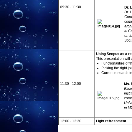
09:30 - 11:30
Dr.
L
Dr. 
Comm
comp
arch
in C
on t
Soci
Using Scopus as a
re
This presentation will 
Functionalities of t
Picking the right jo
Current research t
11:30 - 12:00
Ms. 
Elise
inst
comp
Univ
in M
12:00 - 12:30
Light refreshment