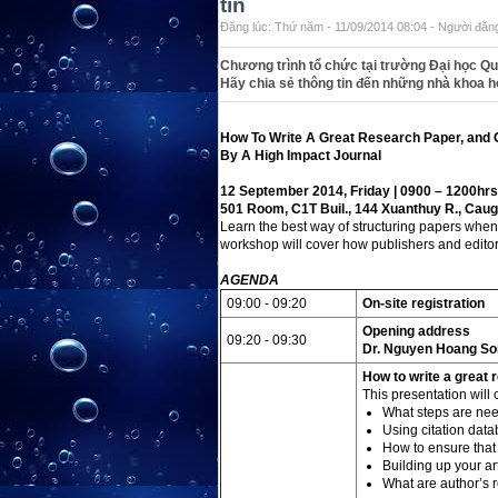
tín
Đăng lúc: Thứ năm - 11/09/2014 08:04 - Người đăng
Chương trình tổ chức tại trường Đại học Qu
Hãy chia sẻ thông tin đến những nhà khoa h
How To Write A Great Research Paper, and 
By A High Impact Journal
12 September 2014, Friday | 0900 – 1200hrs
501 Room, C1T Buil., 144 Xuanthuy R., Caugi
Learn the best way of structuring papers when w
workshop will cover how publishers and editors
AGENDA
09:00 - 09:20
On-site registration
Opening address
09:20 - 09:30
Dr. Nguyen Hoang So
How to write a great 
This presentation will 
What steps are nee
Using citation data
How to ensure that
Building up your ar
What are author’s r