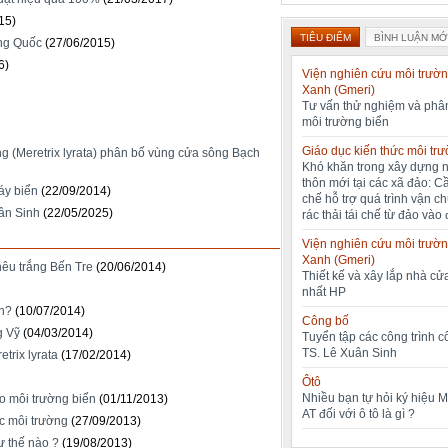
15)
TIÊU ĐIỂM
BÌNH LUẬN MỚ
ung Quốc
(27/06/2015)
6)
Viện nghiên cứu môi trườn
Xanh (Gmeri)
Tư vấn thử nghiệm và phân
môi trường biển
Giáo dục kiến thức môi tr
ng (Meretrix lyrata) phân bố vùng cửa sông Bạch
Khó khăn trong xây dựng 
thôn mới tại các xã đảo: C
áy biển
(22/09/2014)
chế hỗ trợ quá trình vận c
uân Sinh
(22/05/2025)
rác thải tái chế từ đảo vào 
Viện nghiên cứu môi trườn
Xanh (Gmeri)
hêu trắng Bến Tre
(20/06/2014)
Thiết kế và xây lắp nhà cửa
nhất HP
ển?
(10/07/2014)
Công bố
g Vỹ
(04/03/2014)
Tuyển tập các công trình 
TS. Lê Xuân Sinh
trix lyrata
(17/02/2014)
Ôtô
Nhiều bạn tự hỏi ký hiệu 
ào môi trường biển
(01/11/2013)
AT đối với ô tô là gì ?
c môi trường
(27/09/2013)
ư thế nào ?
(19/08/2013)