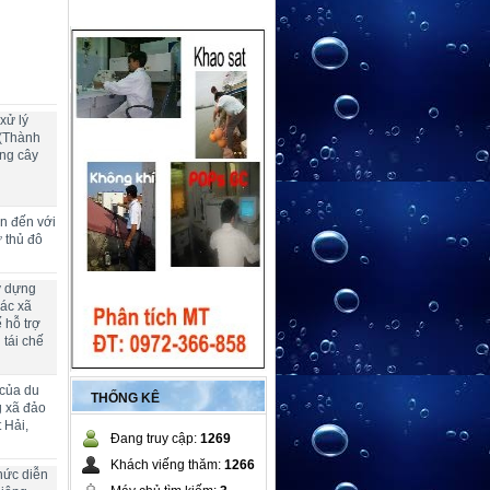
xử lý
 (Thành
ng cây
ển đến với
ừ thủ đô
y dựng
các xã
 hỗ trợ
 tái chế
 của du
THỐNG KÊ
g xã đảo
 Hải,
Đang truy cập:
1269
Khách viếng thăm:
1266
hức diễn