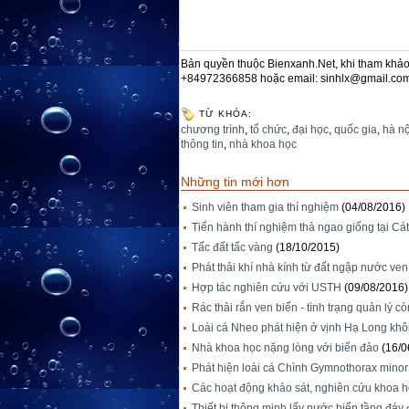
Bản quyền thuộc Bienxanh.Net, khi tham khảo 
+84972366858 hoặc email: sinhlx@gmail.co
TỪ KHÓA:
chương trình
,
tổ chức
,
đại học
,
quốc gia
,
hà nộ
thông tin
,
nhà khoa học
Những tin mới hơn
Sinh viên tham gia thí nghiệm
(04/08/2016)
Tiến hành thí nghiệm thả ngao giống tại Cát
Tấc đất tấc vàng
(18/10/2015)
Phát thải khí nhà kính từ đất ngập nước ve
Hợp tác nghiên cứu với USTH
(09/08/2016)
Rác thải rắn ven biển - tình trạng quản lý c
Loài cá Nheo phát hiện ở vịnh Hạ Long khô
Nhà khoa học nặng lòng với biển đảo
(16/0
Phát hiện loài cá Chình Gymnothorax minor 
Các hoạt động khảo sát, nghiên cứu khoa h
Thiết bị thông minh lấy nước biển tầng đáy