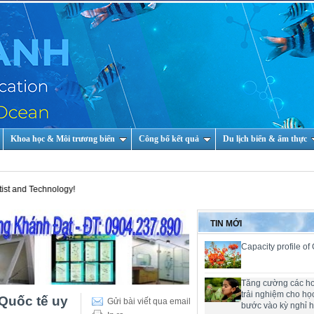
Khoa học & Môi trương biển
Công bố kết quả
Du lịch biển & ẩm thực
nology!
TIN MỚI
Capacity profile of
Tăng cường các h
trải nghiệm cho họ
 Quốc tế uy
Gửi bài viết qua email
bước vào kỳ nghỉ 