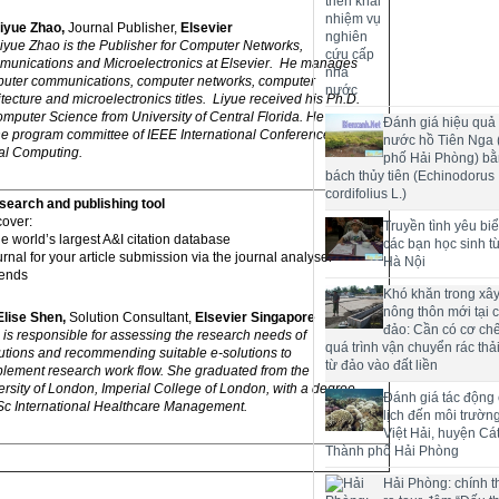
iyue Zhao,
Journal Publisher,
Elsevier
Liyue Zhao is the Publisher for Computer Networks,
unications and Microelectronics at Elsevier. He manages
uter communications, computer networks, computer
itecture and microelectronics titles. Liyue received his Ph.D.
omputer Science from University of Central Florida. He was
Đánh giá hiệu quả 
he program committee of IEEE International Conference on
nước hồ Tiên Nga
al Computing.
phố Hải Phòng) bằ
bách thủy tiên (Echinodorus
cordifolius L.)
search and publishing tool
cover:
Truyền tình yêu bi
he world’s largest A&I citation database
các bạn học sinh t
urnal for your article submission via the journal analyser
Hà Nội
rends
Khó khăn trong xâ
nông thôn mới tại 
Elise Shen,
Solution Consultant,
Elsevier Singapore
đảo: Cần có cơ chế
 is responsible for assessing the research needs of
quá trình vận chuyển rác thải
itutions and recommending suitable e-solutions to
từ đảo vào đất liền
lement research work flow. She graduated from the
ersity of London, Imperial College of London, with a degree
Đánh giá tác động
Sc International Healthcare Management.
lịch đến môi trườn
Việt Hải, huyện Cát
Thành phố Hải Phòng
Hải Phòng: chính t