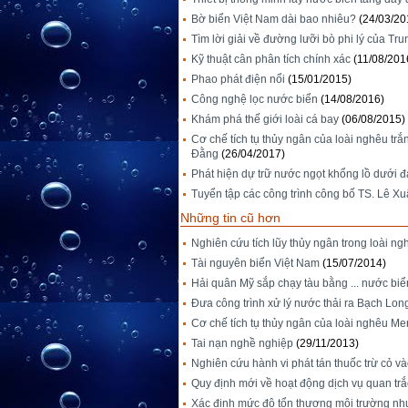
Bờ biển Việt Nam dài bao nhiêu?
(24/03/20
Tìm lời giải về đường lưỡi bò phi lý của Tr
Kỹ thuật cân phân tích chính xác
(11/08/201
Phao phát điện nổi
(15/01/2015)
Công nghệ lọc nước biển
(14/08/2016)
Khám phá thế giới loài cá bay
(06/08/2015)
Cơ chế tích tụ thủy ngân của loài nghêu trắ
Đằng
(26/04/2017)
Phát hiện dự trữ nước ngọt khổng lồ dưới đ
Tuyển tập các công trình công bố TS. Lê X
Những tin cũ hơn
Nghiên cứu tích lũy thủy ngân trong loài ng
Tài nguyên biển Việt Nam
(15/07/2014)
Hải quân Mỹ sắp chạy tàu bằng ... nước bi
Đưa công trình xử lý nước thải ra Bạch Lon
Cơ chế tích tụ thủy ngân của loài nghêu Mere
Tai nạn nghề nghiệp
(29/11/2013)
Nghiên cứu hành vi phát tán thuốc trừ cỏ v
Quy định mới về hoạt động dịch vụ quan trắ
Xác định mức độ tổn thương môi trường nh