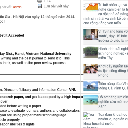
In ra
Trí tuệ nhân tạo và
Lưu bài viết này
 bài viết:
admin
nghệ cảm biến là h
cụ đột phá để nân
ốc Gia - Hà Nội vào ngày 12 tháng 9 năm 2014.
ninh sinh thái và sinh kế bề
ọc !
cho cộng đồng ven biển
Vị TS nặng lòng với
Get It Accepted
xanh", dạy HS bảo
trường từ việc làm 
Hành trình trải ng
lịch nông nghiệp -
ay Dist., Hanoi, Vietnam National University
miền Tây
riting and the best journal to send it to. This
 think, as well as the peer review process.
Khơi dậy nguồn lực
du lịch cộng đồng 
Phòng
Tiềm năng đảo Vĩn
Móng Cái (tỉnh Qu
n,
Director of Library and Information Center,
VNU
research paper, and get it accepted by a high impact journal
Hồ sơ năng lực củ
cover:
nghiên cứu môi tr
ded before writing a paper
Xanh
base to evaluate journals, authors and collaborators
Tọa đàm khoa học t
 you are using proper manuscript language
nhiệm vụ nghiên c
ticle properly
nhà nước
esponsibilities & rights