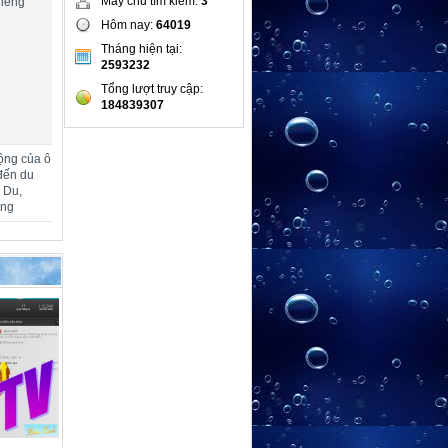
Máy chủ tìm kiếm:
3
hiêng
Hôm nay:
64019
Tháng hiện tại:
2593232
Tổng lượt truy cập:
184839307
ộng của ô
đến du
m Du,
ang