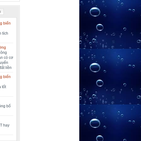
I
g biển
 tích
ường
nông
ần có cơ
huyển
đất liền
g biển
 tốt
công bố
MT hay