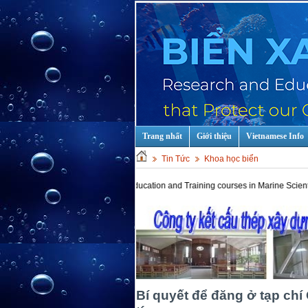
Trang nhất
Giới thiệu
Vietnamese Info
Tin Tức
Khoa học biển
Hot keys: Education and Training courses in Marine Scientist and Tech
Bí quyết để đăng ở tạp chí