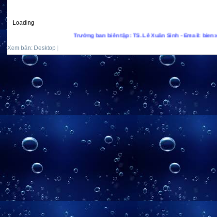
Loading
Trưởng ban biên tập: TS. Lê Xuân Sinh - Email: bienxanhs.
Xem bản: Desktop |
Mobile