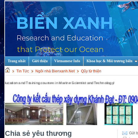
Trang nhất
Giới thiệu
Vietnamese Info
Khoa học & Môi trương biển
Tin Tức
Ngôi nhà Bienxanh.Net
Qũy từ thiện
n and Training courses in Marine Scientist and Technology!
Chia sẻ yêu thương
Gửi b