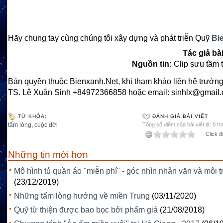
Hãy chung tay cùng chúng tôi xây dựng và phát triễn Quỹ
Bi
Tác giả bài
Nguồn tin:
Clip sưu tầm 
Bản quyền thuộc Bienxanh.Net, khi tham khảo liên hệ trưởng
TS. Lê Xuân Sinh +84972366858 hoặc email: sinhlx@gmail
TỪ KHÓA:
ĐÁNH GIÁ BÀI VIẾT
tấm lòng
,
cuộc đời
Tổng số điểm của bài viết là: 0 tr
Click đ
Những tin mới hơn
Mô hình tủ quần áo "miễn phí" - góc nhìn nhân văn và môi 
(23/12/2019)
Những tấm lòng hướng về miền Trung
(03/11/2020)
Quỹ từ thiện được bao bọc bởi phẩm giá
(21/08/2018)