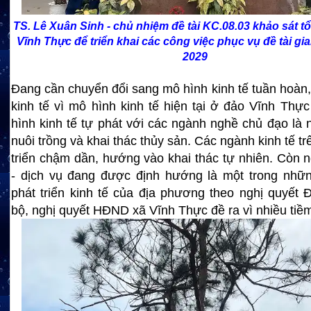
TS. Lê Xuân Sinh - chủ nhiệm đề tài KC.08.03 khảo sát 
Vĩnh Thực để triển khai các công việc phục vụ đề tài gia
2029
Đang cần chuyển đổi sang mô hình kinh tế tuần hoàn,
kinh tế vì mô hình kinh tế hiện tại ở đảo Vĩnh Thự
hình kinh tế tự phát với các ngành nghề chủ đạo là 
nuôi trồng và khai thác thủy sản. Các ngành kinh tế t
triển chậm dần, hướng vào khai thác tự nhiên. Còn n
- dịch vụ đang được định hướng là một trong nhữn
phát triển kinh tế của địa phương theo nghị quyết 
bộ, nghị quyết HĐND xã Vĩnh Thực đề ra vì nhiều tiề