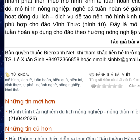
nhằm phát triển theo mô hình kinh tế tuần hoàn ch
đó, mô hình nông nghiệp, nghề cá tuần hoàn sẽ gắn
hoạt động du lịch – dịch vụ để tạo nên mô hình kinh 
phù hợp cho đảo Vĩnh Thực (hình 10). Đây là mô h
tuần hoàn áp dụng cho đảo theo hướng nông nghiệp 
Tác giả bài v
Bản quyền thuộc Bienxanh.Net, khi tham khảo liên hệ trưởng
TS. Lê Xuân Sinh +84972366858 hoặc email: sinhlx@gmail
TỪ KHÓA:
ĐÁNH GIÁ BÀI VIẾT
mô hình
,
kinh tế
,
tuần hoàn
,
hiệu quả
,
hiện tại
,
Tổng số điểm của bài viết là: 0 tr
vĩnh thực
,
tự phát
,
ngành nghề
,
nông nghiệp
,
Click đ
khai thác
Những tin mới hơn
Hành trình trải nghiệm du lịch nông nghiệp - nông thôn miề
(21/04/2026)
Những tin cũ hơn
Hải Phòng: chính thức diễn ra tour đêm “Dấu thiêng Hàng 