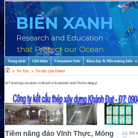
Trang nhất
Giới thiệu
Vietnamese Info
Khoa học & Môi trương biển
Tin Tức
Tin tức của Gmeri
 in Marine Scientist and Technology!
Tiềm năng đảo Vĩnh Thực, Móng
Gửi b