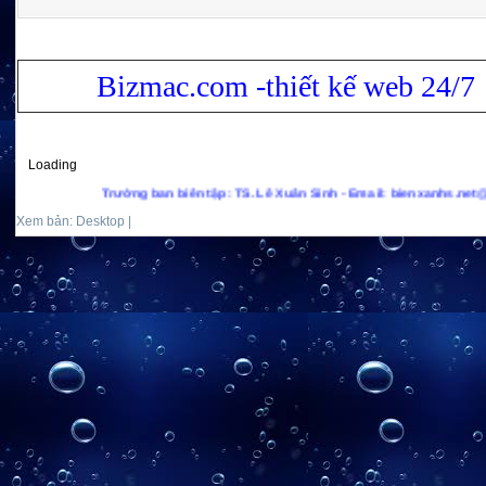
Bizmac.com -thiết kế web 24/7
Loading
Trưởng ban biên tập: TS. Lê Xuân Sinh - Email: bienxanhs.net@gmail.com - Hot
Xem bản: Desktop |
Mobile