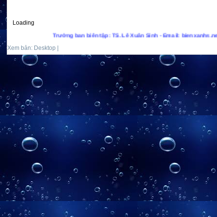
Loading
Trưởng ban biên tập: TS. Lê Xuân Sinh - Email: bienxanhs.net@gma
Xem bản: Desktop |
Mobile