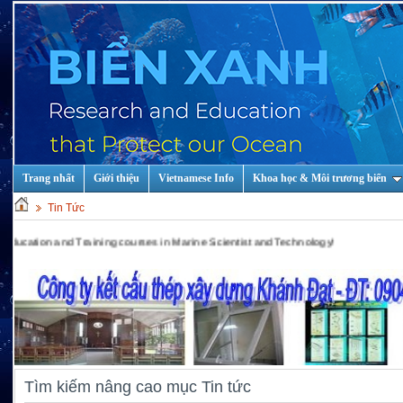
Trang nhất
Giới thiệu
Vietnamese Info
Khoa học & Môi trương biển
Tin Tức
n and Training courses in Marine Scientist and Technology!
Tìm kiếm nâng cao mục Tin tức