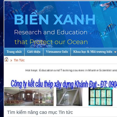
Trang nhất
Giới thiệu
Vietnamese Info
Khoa học & Môi trương biển
Tin Tức
Hot keys: Education and Training courses in Marine Scientist and Technology!
Tìm kiếm nâng cao mục Tin tức