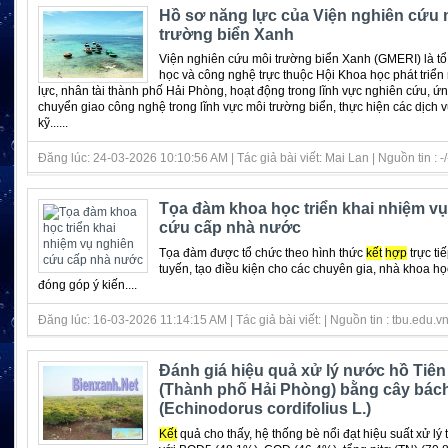
Hồ sơ năng lực của Viện nghiên cứu 
trường biển Xanh
Viện nghiên cứu môi trường biển Xanh (GMERI) là t
học và công nghệ trực thuộc Hội Khoa học phát triể
lực, nhân tài thành phố Hải Phòng, hoạt động trong lĩnh vực nghiên cứu, ứ
chuyển giao công nghệ trong lĩnh vực môi trường biển, thực hiện các dịch 
kỹ......
Đăng lúc: 24-03-2026 10:10:56 AM | Tác giả bài viết: Mai Lan | Nguồn tin : -/
Tọa đàm khoa học triển khai nhiệm v
cứu cấp nhà nước
Tọa đàm được tổ chức theo hình thức
kết
hợp
trực tiế
tuyến, tạo điều kiện cho các chuyên gia, nhà khoa họ
đóng góp ý kiến....
Đăng lúc: 16-03-2026 11:14:15 AM | Tác giả bài viết: | Nguồn tin : tbu.edu.v
Đánh giá hiệu quả xử lý nước hồ Tiê
(Thành phố Hải Phòng) bằng cây bách
(Echinodorus cordifolius L.)
Kết
quả cho thấy, hệ thống bè nổi đạt hiệu suất xử lý 