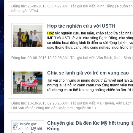
Đăng lúc: 26-05-2018 08:54:27 AM | Tác giả bài viết: Minh Hằng | Nguồn tin 
bản quyền VTV4
Hợp tác nghiên cứu với USTH
Hợp
tác nghiên cứu, thu mẫu, khảo sát giữa các nhà
IMER và USTH ở vị trí cửa sông Bạch Đằng, cửa sôn
có nhiều hoạt đông kinh tế diễn ra sôi động tại khu v
giao thông thủy, cảng, khu công nghiệp, nuôi trồng thủy
Đăng lúc: 09-08-2016 10:32:05 AM | Tác giả bài viết: Văn Bách, Xuân Sinh | N
Chia sẻ lạnh giá với trẻ em vùng cao
Tin vui cho những ai mong được thấy tuyết một lần tạ
nhưng lại là nỗi lo canh cánh cho từng thành viên tr
rồi nhưng chưa thể kịp mang những chiếc áo ấm tới ta
Đăng lúc: 10-10-2015 09:20:25 AM | Tác giả bài viết: Mai Huyên, Văn Bách,
Hải Anh và các công tác viên khắp nơi | Nguồn tin : -/-
Chuyên gia: Đã đến lúc Mỹ hết trung l
Đông