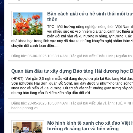
Bàn cách giải cứu hệ sinh thái môi t
thôn
TPO - Môi trường nông nghiệp, nông thôn Việt Nam 
với nhiều sức ép vì ô nhiễm gia tăng, canh tác thiếu 
biến đổi khí hậu và xu hướng ly nông, ly hương. Các
nhà khoa học trong lĩnh vực này đã đưa ra những khuyến nghị nhằm thúc đ
chuyển đổi xanh toàn diện......
Đăng lúc: 06-06-2025 10:33:14 AM | Tác giả bài viết: Châu Linh | Nguồn tin :
Quan tâm đầu tư xây dựng Bảo tàng Hải dương học 
(HPĐT)- Với gần 2,5 nghìn mẫu vật đang được lưu giữ tại Bảo tàng Hải d
Sơn (phường Hải Sơn, quận Đồ Sơn), nơi đây được ví như “kho tàng sống” g
khoa học về biển và đại dương. Dù cơ sở vật chất, không gian trưng bày cò
nhưng bảo tàng vẫn là điểm đến hấp dẫn đối với......
Đăng lúc: 23-05-2025 10:50:44 AM | Tác giả bài viết: Bài và ảnh: TUỆ MINH 
baohaiphong.vn
Mô hình kinh tế xanh cho xã đảo Việt H
hướng đi sáng tạo và bền vững