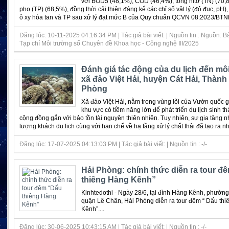
với BOD5 (48,1%), COD (46,4%), tổng nitơ (TN) (70,8
pho (TP) (68,5%), đồng thời cải thiện đáng kể các chỉ số vật lý (độ đục, pH
ô xy hòa tan và TP sau xử lý đạt mức B của Quy chuẩn QCVN 08:2023/BTNM
Đăng lúc: 10-11-2025 04:16:34 PM | Tác giả bài viết: | Nguồn tin : Nguồn: B
Tạp chí Môi trường số Chuyên đề Khoa học - Công nghệ III/2025
Đánh giá tác động của du lịch đến mô
xã đảo Việt Hải, huyện Cát Hải, Thành
Phòng
Xã đảo Việt Hải, nằm trong vùng lõi của Vườn quốc gi
khu vực có tiềm năng lớn để phát triển du lịch sinh thá
cộng đồng gắn với bảo tồn tài nguyên thiên nhiên. Tuy nhiên, sự gia tăng
lượng khách du lịch cùng với hạn chế về hạ tầng xử lý chất thải đã tạo ra nhữ
Đăng lúc: 17-07-2025 04:13:03 PM | Tác giả bài viết: | Nguồn tin : -/-
Hải Phòng: chính thức diễn ra tour đ
thiêng Hàng Kênh”
Kinhtedothi - Ngày 28/6, tại đình Hàng Kênh, phườn
quận Lê Chân, Hải Phòng diễn ra tour đêm “ Dấu th
Kênh”....
Đăng lúc: 30-06-2025 10:43:15 AM | Tác giả bài viết: | Nguồn tin : -/-