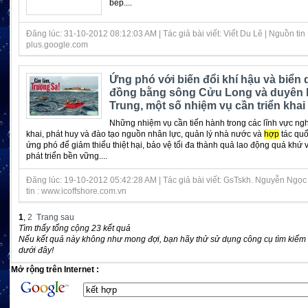
bếp....
Đăng lúc: 31-10-2012 08:12:03 AM | Tác giả bài viết: Viết Du Lê | Nguồn tin 
plus.google.com
Ứng phó với biến đổi khí hậu và biển
đồng bằng sông Cửu Long và duyên 
Trung, một số nhiệm vụ cần triển khai
Những nhiệm vụ cần tiến hành trong các lĩnh vực ngh
khai, phát huy và đào tạo nguồn nhân lực, quản lý nhà nước và
hợp
tác quố
ứng phó để giảm thiểu thiệt hại, bảo vệ tối đa thành quả lao động quá khứ v
phát triển bền vững....
Đăng lúc: 19-10-2012 05:42:28 AM | Tác giả bài viết: GsTskh. Nguyễn Ngọc
tin : www.icoffshore.com.vn
1
,
2
Trang sau
Tìm thấy tổng cộng 23 kết quả
Nếu kết quả này không như mong đợi, bạn hãy thử sử dụng công cụ tìm kiếm
dưới đây!
Mở rộng trên Internet :