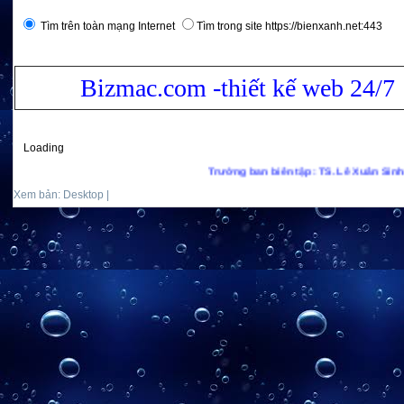
Tìm trên toàn mạng Internet
Tìm trong site https://bienxanh.net:443
Bizmac.com -thiết kế web 24/7
Loading
Trưởng ban biên tập: TS. Lê Xuân Sinh - Email: b
Xem bản: Desktop |
Mobile