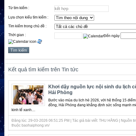
Từ tìm kiếm :
Lựa chọn kiểu tìm kiếm :
Tìm kiếm trong chủ đề :
Thời gian :
Đến ngày
Kết quả tìm kiếm trên Tin tức
Khơi dậy nguồn lực nội sinh du lịch 
Hải Phòng
Bước vào mùa du lịch hè 2026, với hệ thống 15 điểm 
đồng, Hải Phòng đang khẳng định sức sống mạnh m
kinh tế xanh....
Đăng lúc: 29-03-2026 06:51:25 PM | Tác giả bài viết: THU HẰNG | Nguồn ti
thuộc baohaiphong.vn/