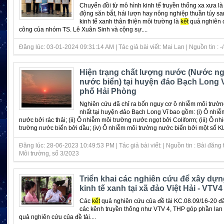
Chuyển đồi từ mô hình kinh tế truyền thống xa xưa l
động săn bắt, hái lượn hay nông nghiệp thuần túy s
kinh tế xanh thân thiện môi trường là
kết
quả nghiên 
công của nhóm TS. Lê Xuân Sinh và cộng sự....
Đăng lúc: 03-01-2024 09:31:14 AM | Tác giả bài viết: Mai Lan | Nguồn tin : -/
Hiện trạng chất lượng nước (Nước ng
nước biển) tại huyện đảo Bạch Long 
phố Hải Phòng
Nghiên cứu đã chỉ ra bốn nguy cơ ô nhiễm môi trườ
nhất tại huyện đảo Bạch Long Vĩ bao gồm: (i) Ô nhiễ
nước bởi rác thải; (ii) Ô nhiễm môi trường nước ngọt bởi Coliform; (iii) Ô n
trường nước biển bởi dầu; (iv) Ô nhiễm môi trường nước biển bởi một số KL
Đăng lúc: 28-06-2023 10:49:53 PM | Tác giả bài viết: | Nguồn tin : Bài đăng 
Môi trường, số 3/2023
Triển khai các nghiên cứu để xây dự
kinh tế xanh tại xã đảo Việt Hải - VTV4
Các
kết
quả nghiên cứu của đề tài KC.08.09/16-20 đ
các kênh truyền thông như VTV 4, THP góp phần lan
quả nghiên cứu của đề tài....