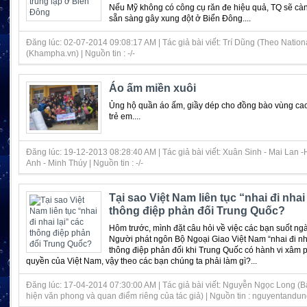
Nếu Mỹ không có công cụ răn đe hiệu quả, TQ sẽ càng
sẵn sàng gây xung đột ở Biển Đông....
Đăng lúc: 02-07-2014 09:08:17 AM | Tác giả bài viết: Trí Dũng (Theo Nationa
(Khampha.vn) | Nguồn tin : -/-
Áo ấm miền xuôi
Ủng hộ quần áo ấm, giầy dép cho đồng bào vùng cao,
trẻ em....
Đăng lúc: 19-12-2013 08:28:40 AM | Tác giả bài viết: Xuân Sinh - Mai Lan -
Anh - Minh Thúy | Nguồn tin : -/-
Tại sao Việt Nam liên tục “nhai đi nhai 
thông điệp phản đối Trung Quốc?
Hôm trước, mình đặt câu hỏi về việc các bạn suốt n
Người phát ngôn Bộ Ngoại Giao Việt Nam “nhai đi nha
thông điệp phản đối khi Trung Quốc có hành vi xâm
quyền của Việt Nam, vậy theo các bạn chúng ta phải làm gì?...
Đăng lúc: 17-04-2014 07:30:00 AM | Tác giả bài viết: Nguyễn Ngọc Long (Bà
hiện văn phong và quan điểm riêng của tác giả) | Nguồn tin : nguyentandun