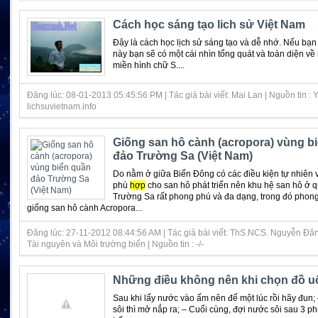
Cách học sáng tạo lich sử Việt Nam
Đây là cách học lịch sử sáng tạo và dễ nhớ. Nếu bạn 
này bạn sẽ có một cái nhìn tổng quát và toàn diện v
miền hình chữ S....
Đăng lúc: 08-01-2013 05:45:56 PM | Tác giả bài viết: Mai Lan | Nguồn tin : 
lichsuvietnam.info
Giống san hô cành (acropora) vùng b
đảo Trường Sa (Việt Nam)
Do nằm ở giữa Biển Đông có các điều kiện tự nhiên 
phù
hợp
cho san hô phát triển nên khu hệ san hô ở 
Trường Sa rất phong phú và đa dạng, trong đó phong
giống san hô cành Acropora...
Đăng lúc: 27-11-2012 08:44:56 AM | Tác giả bài viết: ThS.NCS. Nguyễn Đăn
Tài nguyên và Môi trường biển | Nguồn tin : -/-
Những điều không nên khi chọn đồ u
Sau khi lấy nước vào ấm nên để một lúc rồi hãy đun
sôi thì mở nắp ra; – Cuối cùng, đợi nước sôi sau 3 ph