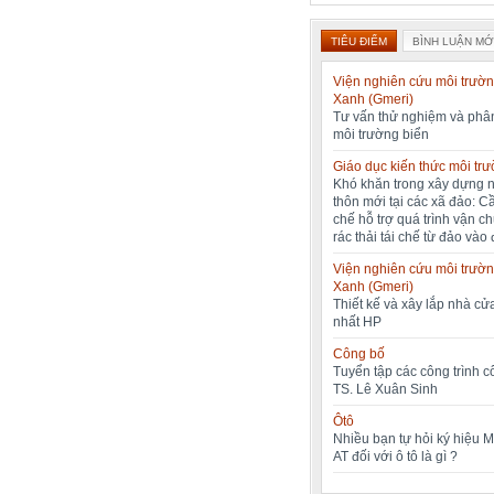
TIÊU ĐIỂM
BÌNH LUẬN MỚ
Viện nghiên cứu môi trườn
Xanh (Gmeri)
Tư vấn thử nghiệm và phân
môi trường biển
Giáo dục kiến thức môi tr
Khó khăn trong xây dựng 
thôn mới tại các xã đảo: C
chế hỗ trợ quá trình vận c
rác thải tái chế từ đảo vào 
Viện nghiên cứu môi trườn
Xanh (Gmeri)
Thiết kế và xây lắp nhà cửa
nhất HP
Công bố
Tuyển tập các công trình 
TS. Lê Xuân Sinh
Ôtô
Nhiều bạn tự hỏi ký hiệu 
AT đối với ô tô là gì ?