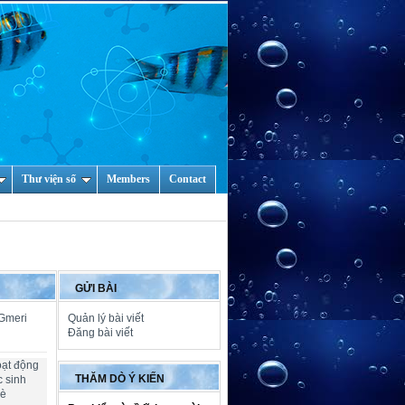
Thư viện số
Members
Contact
GỬI BÀI
 Gmeri
Quản lý bài viết
Đăng bài viết
oạt động
THĂM DÒ Ý KIẾN
c sinh
hè