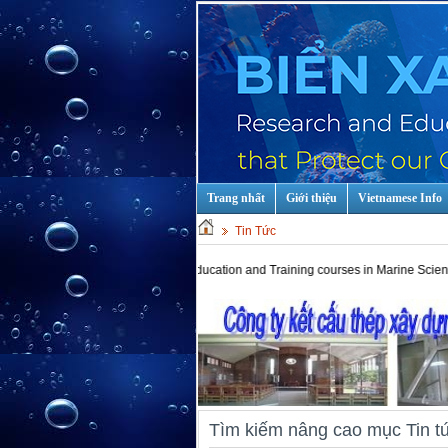
Trang nhất
Giới thiệu
Vietnamese Info
Tin Tức
Hot keys: Education and Training courses in Marine Scientist and T
Tìm kiếm nâng cao mục Tin t