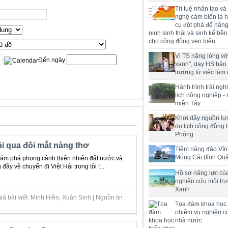
Trí tuệ nhân tạo và
nghệ cảm biến là h
cụ đột phá để nân
ninh sinh thái và sinh kế bề
cho cộng đồng ven biển
Vị TS nặng lòng với
Đến ngày
xanh", dạy HS bảo
trường từ việc làm 
Hành trình trải ng
lịch nông nghiệp -
miền Tây
Khơi dậy nguồn lực
du lịch cộng đồng 
Phòng
ải qua đôi mắt nàng thơ
Tiềm năng đảo Vĩn
Móng Cái (tỉnh Qu
khám phá phong cảnh thiên nhiên đất nước và
đầy về chuyến đi Việt Hải trong tôi !...
Hồ sơ năng lực củ
nghiên cứu môi tr
Xanh
ả bài viết: Minh Hiền, Xuân Sinh | Nguồn tin :
Tọa đàm khoa học t
nhiệm vụ nghiên c
nhà nước