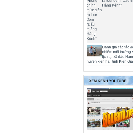
ra tour đêm “Dấu t
Hàng Kênh”
Đánh giá các tác đ
nhiễm môi trường 
lịch tại xã đảo Na
huyện kiên hải, tỉnh Kiên Gi
XEM KÊNH YOUTUBE