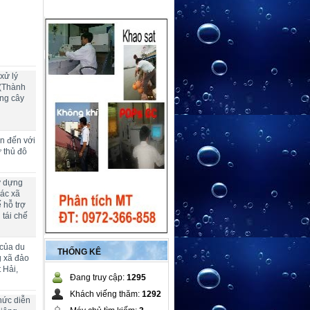
xử lý
 (Thành
ng cây
ển đến với
ừ thủ đô
y dựng
các xã
 hỗ trợ
 tái chế
 của du
THỐNG KÊ
g xã đảo
 Hải,
Đang truy cập:
1295
Khách viếng thăm:
1292
hức diễn