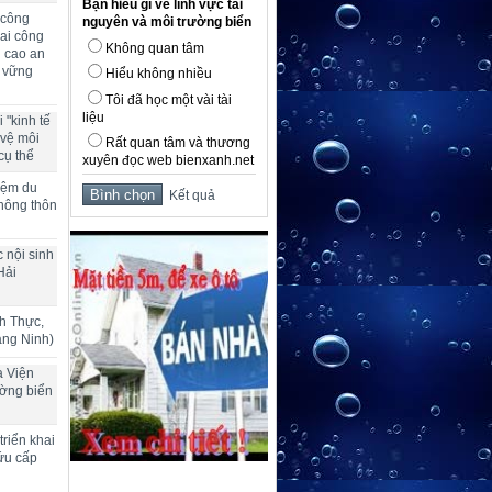
Bạn hiểu gì về lĩnh vực tài
 công
nguyên và môi trường biển
ai công
Không quan tâm
g cao an
n vững
Hiểu không nhiều
Tôi đã học một vài tài
liệu
 "kinh tế
 vệ môi
Rất quan tâm và thương
cụ thể
xuyên đọc web bienxanh.net
hiệm du
Kết quả
 nông thôn
 nội sinh
Hải
h Thực,
ảng Ninh)
a Viện
ường biển
riển khai
ứu cấp