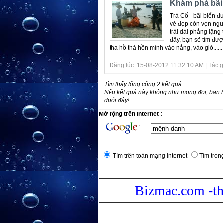
Khám phá bãi 
Trà Cổ - bãi biển 
vẻ đẹp còn vẹn nguy
trải dài phẳng lặn
đây, bạn sẽ tìm đư
tha hồ thả hồn mình vào nắng, vào gió......
Đăng lúc: 15-08-2012 11:32:10 AM | Tác giả 
Tìm thấy tổng cộng 2 kết quả
Nếu kết quả này không như mong đợi, bạn 
dưới đây!
Mở rộng trên Internet :
Tìm trên toàn mạng Internet
Tìm trong
Bizmac.com -th