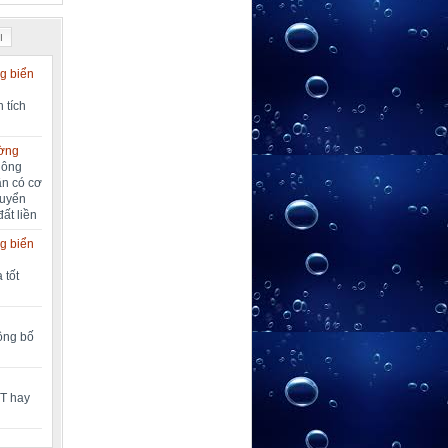
I
g biển
 tích
ường
nông
ần có cơ
huyển
đất liền
g biển
 tốt
công bố
MT hay