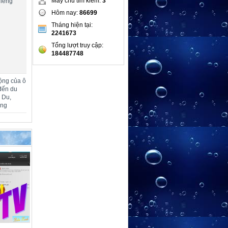
Máy chủ tìm kiếm:
3
hiêng
Hôm nay:
86699
Tháng hiện tại:
2241673
Tổng lượt truy cập:
184487748
ộng của ô
đến du
m Du,
ang