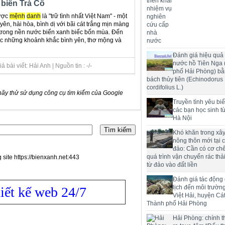
biển Trà Cổ
được
mệnh
danh
là "trữ tình nhất Việt Nam" - một
ên, hài hòa, bình dị với bãi cát trắng mịn màng
g trong nền nước biển xanh biếc bốn mùa. Đến
ợc những khoảnh khắc bình yên, thơ mộng và
Đánh giá hiệu quả 
nước hồ Tiên Nga
bài viết: Hải Anh | Nguồn tin : -/-
phố Hải Phòng) bằ
bách thủy tiên (Echinodorus
cordifolius L.)
hãy thử sử dụng công cụ tìm kiếm của Google
Truyền tình yêu bi
các bạn học sinh t
Hà Nội
Khó khăn trong xâ
nông thôn mới tại 
đảo: Cần có cơ chế
quá trình vận chuyển rác thải
 site https://bienxanh.net:443
từ đảo vào đất liền
Đánh giá tác động
lịch đến môi trườn
iết kế web 24/7
Việt Hải, huyện Cát
Thành phố Hải Phòng
Hải Phòng: chính t