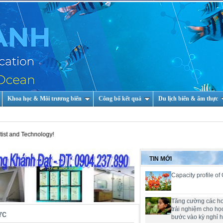
Khoa học & Môi trương biển
Công bố kết quả
Du lịch biển & ẩm thực
echnology!
TIN MỚI
Capacity profile of
Tăng cường các h
trải nghiệm cho họ
ức
bước vào kỳ nghỉ 