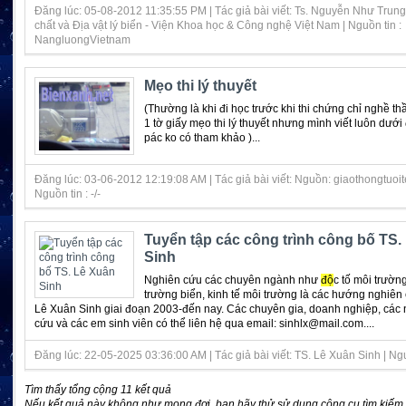
Đăng lúc: 05-08-2012 11:35:55 PM | Tác giả bài viết: Ts. Nguyễn Như Trung
chất và Địa vật lý biển - Viện Khoa học & Công nghệ Việt Nam | Nguồn tin :
NangluongVietnam
Mẹo thi lý thuyết
(Thường là khi đi học trước khi thi chứng chỉ nghề th
1 tờ giấy mẹo thi lý thuyết nhưng mình viết luôn dưới
pác ko có tham khảo )...
Đăng lúc: 03-06-2012 12:19:08 AM | Tác giả bài viết: Nguồn: giaothongtuoi
Nguồn tin : -/-
Tuyển tập các công trình công bố TS.
Sinh
Nghiên cứu các chuyên ngành như
độ
c tố môi trườn
trường biển, kinh tế môi trường là các hướng nghiên
Lê Xuân Sinh giai đoạn 2003-đến nay. Các chuyên gia, doanh nghiệp, các
cứu và các em sinh viên có thể liên hệ qua email: sinhlx@mail.com....
Đăng lúc: 22-05-2025 03:36:00 AM | Tác giả bài viết: TS. Lê Xuân Sinh | Nguồ
Tìm thấy tổng cộng 11 kết quả
Nếu kết quả này không như mong đợi, bạn hãy thử sử dụng công cụ tìm kiếm