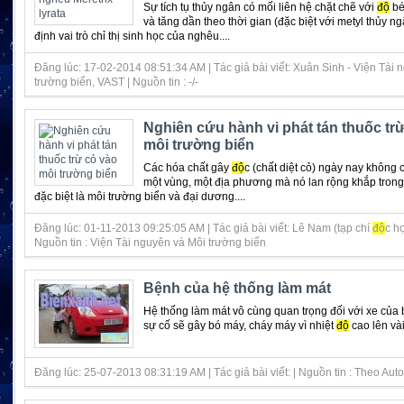
Sự tích tụ thủy ngân có mối liên hệ chặt chẽ với
độ
bé
và tăng dần theo thời gian (đặc biệt với metyl thủy n
định vai trò chỉ thị sinh học của nghêu....
Đăng lúc: 17-02-2014 08:51:34 AM | Tác giả bài viết: Xuân Sinh - Viện Tài 
trường biển, VAST | Nguồn tin : -/-
Nghiên cứu hành vi phát tán thuốc tr
môi trường biển
Các hóa chất gây
độ
c (chất diệt cỏ) ngày nay không 
một vùng, một địa phương mà nó lan rộng khắp trong
đặc biệt là môi trường biển và đại dương....
Đăng lúc: 01-11-2013 09:25:05 AM | Tác giả bài viết: Lê Nam (tạp chí
độ
c họ
Nguồn tin : Viện Tài nguyên và Môi trường biển
Bệnh của hệ thống làm mát
Hệ thống làm mát vô cùng quan trọng đối với xe của 
sự cố sẽ gây bó máy, cháy máy vì nhiệt
độ
cao lên và
Đăng lúc: 25-07-2013 08:31:19 AM | Tác giả bài viết: | Nguồn tin : Theo Aut