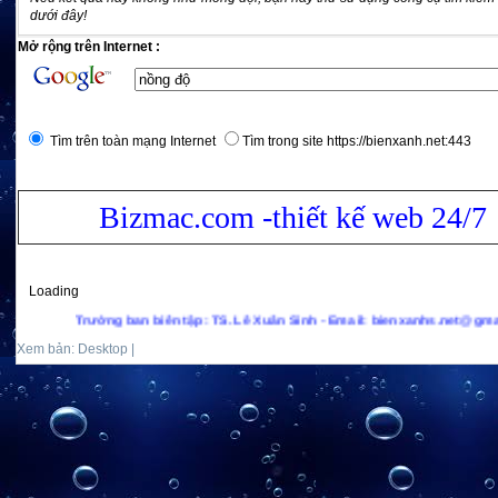
dưới đây!
Mở rộng trên Internet :
Tìm trên toàn mạng Internet
Tìm trong site https://bienxanh.net:443
Bizmac.com -thiết kế web 24/7
Loading
Trưởng ban biên tập: TS. Lê Xuân Sinh - Email: bienxanhs.net@gmail.com - H
Xem bản: Desktop |
Mobile