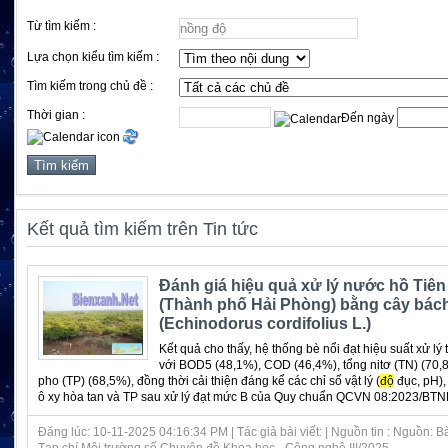
Từ tìm kiếm :
Lựa chọn kiểu tìm kiếm :
Tìm kiếm trong chủ đề :
Thời gian :
Đến ngày
Kết quả tìm kiếm trên Tin tức
Đánh giá hiệu quả xử lý nước hồ Tiê
(Thành phố Hải Phòng) bằng cây bách
(Echinodorus cordifolius L.)
Kết quả cho thấy, hệ thống bè nổi đạt hiệu suất xử lý 
với BOD5 (48,1%), COD (46,4%), tổng nitơ (TN) (70,8
pho (TP) (68,5%), đồng thời cải thiện đáng kể các chỉ số vật lý (
độ
đục, pH)
ô xy hòa tan và TP sau xử lý đạt mức B của Quy chuẩn QCVN 08:2023/BTNM
Đăng lúc: 10-11-2025 04:16:34 PM | Tác giả bài viết: | Nguồn tin : Nguồn: B
Tạp chí Môi trường số Chuyên đề Khoa học - Công nghệ III/2025