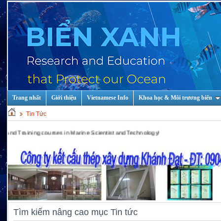
Trang nhất
Giới thiệu
Vietnamese Info
Khoa học & Môi trương biển
Tin Tức
ing courses in Marine Scientist and Technology!
Tìm kiếm nâng cao mục Tin tức