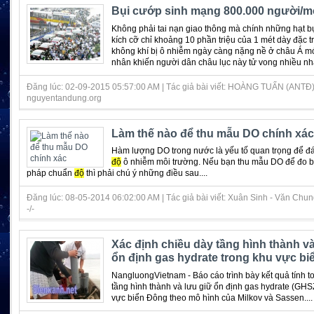
Bụi cướp sinh mạng 800.000 người/m
Không phải tai nạn giao thông mà chính những hạt bụi
kích cỡ chỉ khoảng 10 phần triệu của 1 mét dày đặc t
không khí bị ô nhiễm ngày càng nặng nề ở châu Á m
nhân khiến người dân châu lục này tử vong nhiều nhấ
Đăng lúc: 02-09-2015 05:57:00 AM | Tác giả bài viết: HOÀNG TUẤN (ANTĐ) 
nguyentandung.org
Làm thế nào để thu mẫu DO chính xác
Hàm lượng DO trong nước là yếu tố quan trọng để đ
độ
ô nhiễm môi trường. Nếu bạn thu mẫu DO để đo
pháp chuẩn
độ
thì phải chú ý những điều sau....
Đăng lúc: 08-05-2014 06:02:00 AM | Tác giả bài viết: Xuân Sinh - Văn Chung
-/-
Xác định chiều dày tầng hình thành và
ổn định gas hydrate trong khu vực b
NangluongVietnam - Báo cáo trình bày kết quả tính t
tầng hình thành và lưu giữ ổn định gas hydrate (GHS
vực biển Đông theo mô hình của Milkov và Sassen....