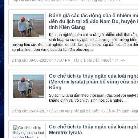
Đánh giá các tác động của ô nhiễm m
đến du lịch tại xã đảo Nam Du, huyện k
tỉnh Kiên Giang
Kết quả nghiên cứu chỉ ra rằng ô nhiễm chất thải rắn,
sinh hoạt và sự suy giảm chất lượng môi trường biể
hưởng tiêu cực đến trải nghiệm du lịch, làm giảm sức hấp dẫn của điểm đế
sự phát triển bền vững của du lịch địa phương....
Đăng lúc: 09-06-2025 04:47:37 PM | Tác giả bài viết: | Nguồn tin : -/-
Cơ chế tích tụ thủy ngân của loài ngh
(Meretrix lyrata) phân bố vùng cửa s
Đằng
Sự tích tụ tăng dần theo thời gian (đặc biệt với metyl
khẳng định vai trò chỉ thị sinh học của nghêu....
Đăng lúc: 26-04-2017 03:21:00 AM | Tác giả bài viết: TS. Lê Xuân Sinh | Nguồ
Cơ chế tích tụ thủy ngân của loài ngh
Meretrix lyrata