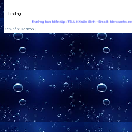
Loading
Trưởng ban biên tập: TS. Lê Xuân Sinh - Email: bienxanhs.net@gmai
Xem bản: Desktop |
Mobile