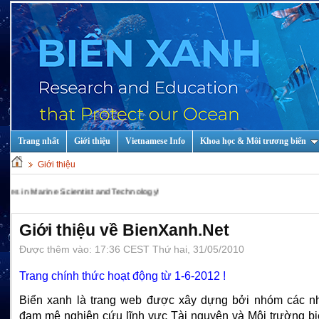
Trang nhất
Giới thiệu
Vietnamese Info
Khoa học & Môi trương biển
Giới thiệu
Marine Scientist and Technology!
Giới thiệu về BienXanh.Net
Được thêm vào: 17:36 CEST Thứ hai, 31/05/2010
Trang chính thức hoạt động từ 1-6-2012 !
Biển xanh là trang web được xây dựng bởi nhóm các n
đam mê nghiên cứu lĩnh vực Tài nguyên và Môi trường bi