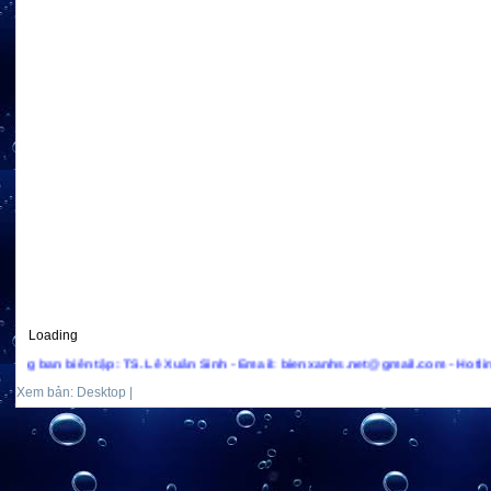
Loading
an biên tập: TS. Lê Xuân Sinh - Email: bienxanhs.net@gmail.com - Hotline: +(8
Xem bản: Desktop |
Mobile