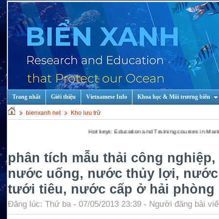
Trang nhất
Giới thiệu
Vietnamese Info
Khoa học & Môi trương biển
bienxanh net
Kho lưu trữ
Hot keys: Education and Training courses in Marine Scientist a
phân tích mẫu thải công nghiệp,
nước uống, nước thủy lợi, nước
tưới tiêu, nước cấp ở hải phòng
Đăng lúc: Thứ ba - 07/05/2013 23:39 - Người đăng bài viế