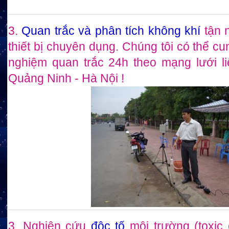
3.
Quan trắc và phân tích không khí
tận 
thiết bị chuyên dụng. Chúng tôi có thể c
nghiệm quan trắc 24h theo mạng lưới li
Quảng Ninh - Hà Nội !
3. Nghiên cứu
độc tố
môi trường (toxic 