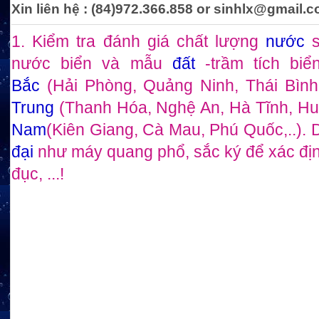
Xin liên hệ : (84)972.366.858 or sinhlx@gmail.
1. Kiểm tra đánh giá chất lượng
nước
s
nước biển và mẫu
đất
-trầm tích b
Bắc
(Hải Phòng, Quảng Ninh, Thái Bình
Trung
(Thanh Hóa, Nghệ An, Hà Tĩnh, Huế
Nam
(Kiên Giang, Cà Mau, Phú Quốc,..). D
đại
như máy quang phổ, sắc ký để xác đị
đục, ...
!