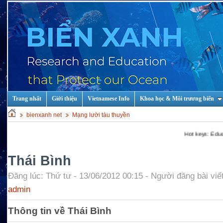
Trang nhất
Giới thiệu
Vietnamese Info
Khoa học & Môi trương biển
bienxanh net
Mạng lười tàu thuyền
Hot keys: Education an
Thái Bình
Đăng lúc: Thứ tư - 13/06/2012 00:15 - Người đăng bài viết
admin
Thông tin về Thái Bình