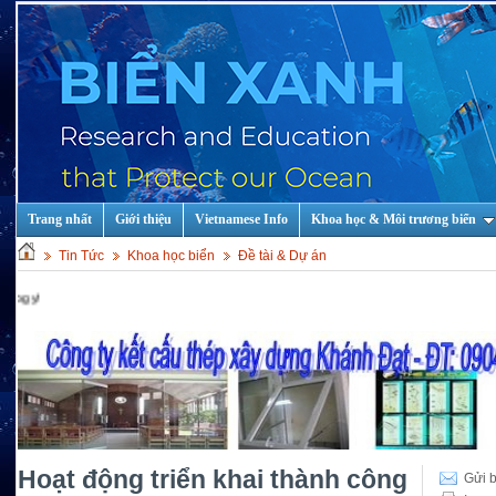
Trang nhất
Giới thiệu
Vietnamese Info
Khoa học & Môi trương biển
Tin Tức
Khoa học biển
Đề tài & Dự án
Hoạt động triển khai thành công
Gửi b