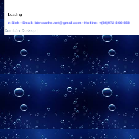
Loading
inh - Email: bienxanhs.net@gmail.com - Hotline: +(84)972-366-858
Xem bản: Desktop |
Mobile