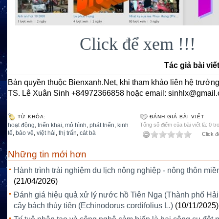
Click để xem !!!
Tác giả bài viế
Bản quyền thuộc Bienxanh.Net, khi tham khảo liên hệ trưởng
TS. Lê Xuân Sinh +84972366858 hoặc email: sinhlx@gmail
TỪ KHÓA:
ĐÁNH GIÁ BÀI VIẾT
hoạt động
,
triển khai
,
mô hình
,
phát triển
,
kinh
Tổng số điểm của bài viết là: 0 tr
tế
,
bảo vệ
,
việt hải
,
thị trấn
,
cát bà
Click đ
Những tin mới hơn
Hành trình trải nghiệm du lịch nông nghiệp - nông thôn miề
(21/04/2026)
Đánh giá hiệu quả xử lý nước hồ Tiên Nga (Thành phố Hả
cây bách thủy tiên (Echinodorus cordifolius L.)
(10/11/2025)