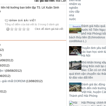
Tác giả bài viết:
Mai Lan
liên hệ trưởng ban biên tập TS. Lê Xuân Sinh
m
ĐÁNH GIÁ BÀI VIẾT
Tổng số điểm của bài viết là: 0 trong 0 đánh giá
Đánh giá hiệu quả 
Click để đánh giá bài viết
nước hồ Tiên Nga
phố Hải Phòng) bằ
bách thủy tiên (Echinodorus
cordifolius L.)
)
Truyền tình yêu bi
12)
các bạn học sinh t
2)
Hà Nội
5/08/2012)
Khó khăn trong xâ
8/2012)
nông thôn mới tại 
đảo: Cần có cơ chế
ện !
(09/08/2012)
quá trình vận chuyển rác thải
08/2012)
từ đảo vào đất liền
n -giải nhất DOREMI
(13/08/2012)
Đánh giá tác động
lịch đến môi trườn
2012)
Việt Hải, huyện Cát
Thành phố Hải Phòng
Hải Phòng: chính t