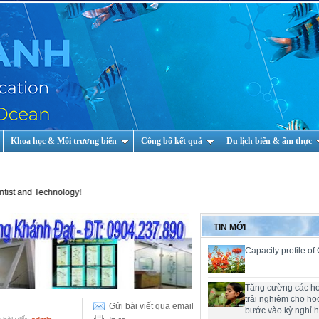
Khoa học & Môi trương biển
Công bố kết quả
Du lịch biển & ẩm thực
echnology!
TIN MỚI
Capacity profile of
Tăng cường các h
trải nghiệm cho họ
Gửi bài viết qua email
bước vào kỳ nghỉ 