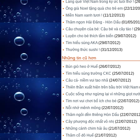
Làng quê Việt Nam trong ký ức tuổi thơ !
(2
Ông già Noel tặng quà cho trẻ em
(22/12/2
Miền Nam xanh tươi !
(11/12/2013)
Thăm ngọn Hải Đăng - Hòn Dấu
(01/05/201
Câu chuyện của bé: Cậu bé và cây táo !
(29
Luyện cho bé thích tắm biển
(29/07/2012)
Tìm hiểu súng AKA
(29/07/2012)
Thưởng thức sushi !
(31/12/2013)
Những tin cũ hơn
Bún giò heo ở Huế
(26/07/2012)
Tìm hiểu súng trường CKC
(25/07/2012)
Câu cá- niềm vui tao nhã
(24/07/2012)
Thiên thần xuất hiện trên bầu trời Việt Nam
Cuộc sống như ngừng lại vì những giọt nư
Tìm nơi vui chơi bổ ích cho bé
(22/07/2012)
Nỗi nhớ mênh mông
(22/07/2012)
Thăm ngôi đền thiêng Hòn Dấu
(22/07/201
Cây phượng độc nhất vô nhị
(22/07/2012)
Những cánh chim hải âu
(21/07/2012)
Thăm cố đô Huế
(21/07/2012)