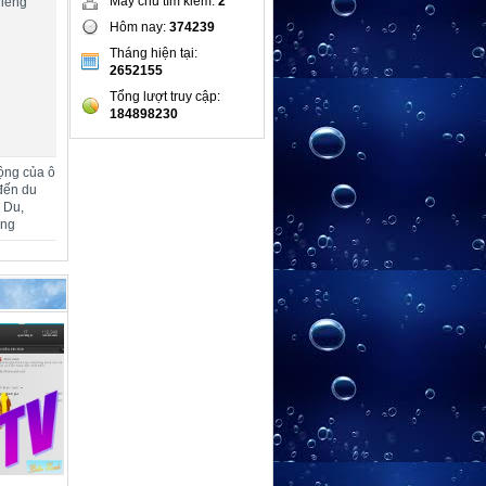
Máy chủ tìm kiếm:
2
hiêng
Hôm nay:
374239
Tháng hiện tại:
2652155
Tổng lượt truy cập:
184898230
ộng của ô
đến du
m Du,
ang