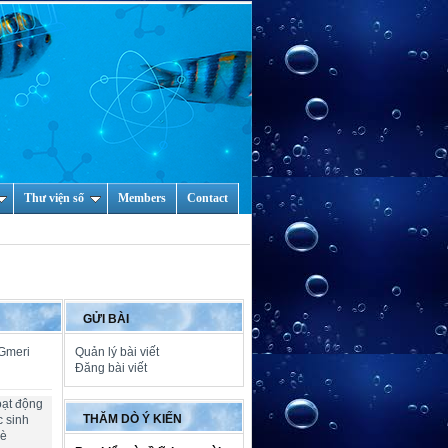
Thư viện số
Members
Contact
GỬI BÀI
 Gmeri
Quản lý bài viết
Đăng bài viết
oạt động
THĂM DÒ Ý KIẾN
c sinh
hè