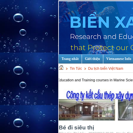
Trang nhất
Giới thiệu
Vietnamese Info
Tin Tức
Du lịch biển Việt Nam
Hot keys: Education and Training courses in Marine Scientist and T
Bé đi siêu thị