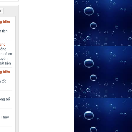
I
g biển
 tích
ường
nông
ần có cơ
huyển
đất liền
g biển
 tốt
công bố
MT hay