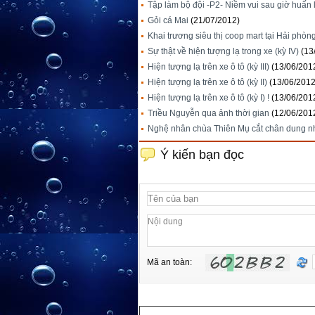
Tập làm bộ đội -P2- Niềm vui sau giờ huấn 
Gỏi cá Mai
(21/07/2012)
Khai trương siêu thị coop mart tại Hải phòn
Sự thật về hiện tượng lạ trong xe (kỳ IV)
(13
Hiện tượng lạ trên xe ô tô (kỳ III)
(13/06/201
Hiện tượng lạ trên xe ô tô (kỳ II)
(13/06/2012
Hiện tượng lạ trên xe ô tô (kỳ I) !
(13/06/201
Triều Nguyễn qua ảnh thời gian
(12/06/201
Nghệ nhân chùa Thiên Mụ cắt chân dung n
Ý kiến bạn đọc
Mã an toàn: