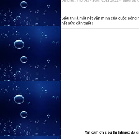
Đăng lúc: Thứ bảy - 28/07/2012 20:22 - Người đăng 
Siêu thị là một nét văn minh của cuộc sống h
hết sức cần thiết !
Xin cảm ơn siêu thị Intimex đã g