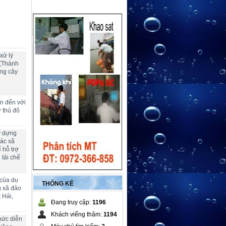
xử lý
 (Thành
ng cây
ển đến với
ừ thủ đô
y dựng
các xã
 hỗ trợ
 tái chế
 của du
THỐNG KÊ
g xã đảo
 Hải,
Đang truy cập:
1196
Khách viếng thăm:
1194
hức diễn