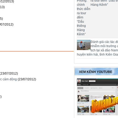
ra tour đêm “Dấu t
6/12/2013)
Hàng Kênh”
013)
5)
/07/2012)
Đánh giá các tác đ
nhiễm môi trường 
lịch tại xã đảo Na
huyện kiên hải, tỉnh Kiên Gi
XEM KÊNH YOUTUBE
(23/07/2012)
ớc cảm động
(23/07/2012)
2)