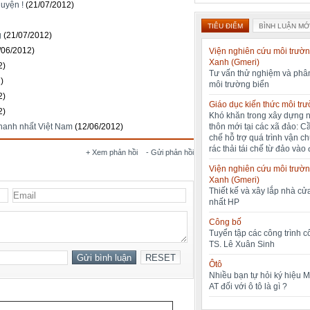
luyện !
(21/07/2012)
TIÊU ĐIỂM
BÌNH LUẬN MỚ
g
(21/07/2012)
/06/2012)
Viện nghiên cứu môi trườn
Xanh (Gmeri)
2)
Tư vấn thử nghiệm và phân
)
môi trường biển
2)
Giáo dục kiến thức môi tr
2)
Khó khăn trong xây dựng 
thôn mới tại các xã đảo: C
hanh nhất Việt Nam
(12/06/2012)
chế hỗ trợ quá trình vận c
rác thải tái chế từ đảo vào 
+ Xem phản hồi
- Gửi phản hồi
Viện nghiên cứu môi trườn
Xanh (Gmeri)
Thiết kế và xây lắp nhà cửa
nhất HP
Công bố
Tuyển tập các công trình 
TS. Lê Xuân Sinh
Ôtô
Nhiều bạn tự hỏi ký hiệu 
AT đối với ô tô là gì ?