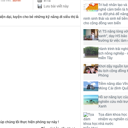
bài viết:
admin
In ra
Trí tuệ nhân tạo và
Lưu bài viết này
nghệ cảm biến là h
cụ đột phá để nân
iện đại, luyện cho bé những kỹ năng đi siêu thị là
ninh sinh thái và sinh kế bề
cho cộng đồng ven biển
Vị TS nặng lòng với
xanh", dạy HS bảo
trường từ việc làm 
Hành trình trải ng
lịch nông nghiệp -
miền Tây
Khơi dậy nguồn lực
du lịch cộng đồng 
Phòng
Tiềm năng đảo Vĩn
Móng Cái (tỉnh Qu
Hồ sơ năng lực củ
nghiên cứu môi tr
Xanh
Tọa đàm khoa học t
nhiệm vụ nghiên c
iúp chúng tôi thực hiện phóng sự này !
nhà nước