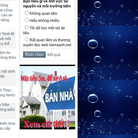
Bạn hiểu gì về lĩnh vực tài
 công
nguyên và môi trường biển
ai công
Không quan tâm
g cao an
n vững
Hiểu không nhiều
Tôi đã học một vài tài
liệu
 "kinh tế
 vệ môi
Rất quan tâm và thương
cụ thể
xuyên đọc web bienxanh.net
hiệm du
Kết quả
 nông thôn
 nội sinh
Hải
h Thực,
ảng Ninh)
a Viện
ường biển
riển khai
ứu cấp