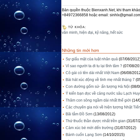
Bản quyền thuộc Bienxanh.Net, khi tham khảo 
+84972366858 hoặc email: sinhlx@gmail.co
TỪ KHÓA:
văn minh
,
hiện đại
,
kỹ năng
,
hết sức
Những tin mới hơn
Sự giấu mặt của luật nhân quả
(07/08/2012
Vì sao người ta đi tu lại tĩnh tâm ?
(07/08/20
Cô gái có tên dài nhất Việt Nam
(06/08/201
Bài hát xúc động về tình mẹ nhất tháng 7
(0
Con đường gốm sứ- ấn tượng Hà Nội
(08/0
Ý kiến bạn đọc về cảng nước sâu Lạch Huy
Thăm con sông ngầm dài nhất thế giới
(14/
Các chuyên gia nói về hiện tượng Nhật Tiế
Bãi tắm Đồ Sơn
(13/08/2012)
Thứ thuốc thần dược nhất trền gian
(31/07/
Cảm xúc bé mới đến trường
(31/07/2012)
Bánh cuốn Lạng Sơn
(14/10/2015)