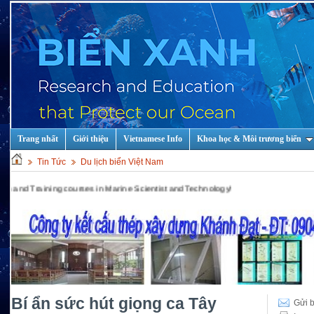
Trang nhất
Giới thiệu
Vietnamese Info
Khoa học & Môi trương biển
Tin Tức
Du lịch biển Việt Nam
ining courses in Marine Scientist and Technology!
Bí ẩn sức hút giọng ca Tây
Gửi b