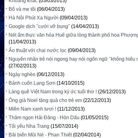
Khoảng khắc
(03/03/2013)
Bố và mẹ tôi
(06/04/2013)
Hà Nội Phút Xa Người
(09/04/2013)
Google dịch "cười vỡ bụng"
(14/04/2013)
Nét ẩm thực văn hóa Huế giữa lòng thành phố hoa Phượn
(11/04/2013)
Ảo thuật với chai nước lọc
(09/04/2013)
Nguyên nhân trẻ nói ngọng hay nói ngôn ngữ "không hiểu 
(27/02/2013)
Ngày nghèo
(06/12/2013)
Bánh cuốn Lạng Sơn
(14/10/2015)
Làng quê Việt Nam trong ký ức tuổi thơ !
(26/12/2013)
Ông già Noel tặng quà cho trẻ em
(22/12/2013)
Miền Nam xanh tươi !
(11/12/2013)
Thăm ngọn Hải Đăng - Hòn Dấu
(01/05/2015)
Tôi yêu Nha Trang
(15/07/2014)
Bãi biển Mũi Né - Phan Thiết
(02/04/2014)