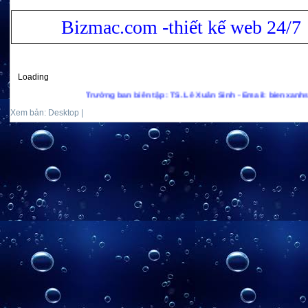
Bizmac.com -thiết kế web 24/7
Loading
Trưởng ban biên tập: TS. Lê Xuân Sinh - Email: bienxanhs.net@gm
Xem bản: Desktop |
Mobile