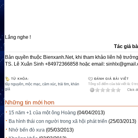
Lắng nghe !
Tác giả bà
Bản quyền thuộc Bienxanh.Net, khi tham khảo liên hệ trưởng
TS. Lê Xuân Sinh +84972366858 hoặc email: sinhlx@gmail
TỪ KHÓA:
ĐÁNH GIÁ BÀI VIẾT
tây nguyên
,
mộc mạc
,
cảm xúc
,
trái tim
,
khán
Tổng số điểm của bài viết là: 0 tr
giả
Click đ
Những tin mới hơn
15 năm +1 của một ông Hoàng
(04/04/2013)
Ba hình thái con người trong xã hội phát triển
(25/03/2013)
Nhớ bến đò xưa
(05/03/2013)