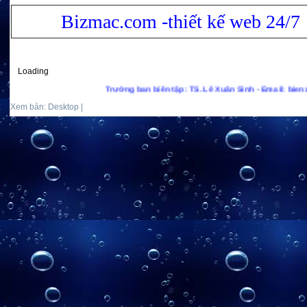
Bizmac.com -thiết kế web 24/7
Loading
Trưởng ban biên tập: TS. Lê Xuân Sinh - Email: bienxanhs.n
Xem bản: Desktop |
Mobile