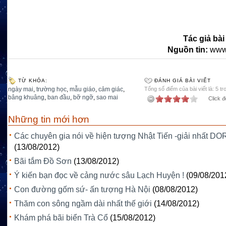
Tác giả bài
Nguồn tin:
www
TỪ KHÓA:
ĐÁNH GIÁ BÀI VIẾT
ngày mai
,
trường học
,
mẫu giáo
,
cảm giác
,
Tổng số điểm của bài viết là: 5 tr
bâng khuâng
,
ban đầu
,
bỡ ngỡ
,
sao mai
Click đ
Những tin mới hơn
Các chuyên gia nói về hiện tượng Nhật Tiến -giải nhất D
(13/08/2012)
Bãi tắm Đồ Sơn
(13/08/2012)
Ý kiến bạn đọc về cảng nước sâu Lạch Huyện !
(09/08/201
Con đường gốm sứ- ấn tượng Hà Nội
(08/08/2012)
Thăm con sông ngầm dài nhất thế giới
(14/08/2012)
Khám phá bãi biển Trà Cổ
(15/08/2012)