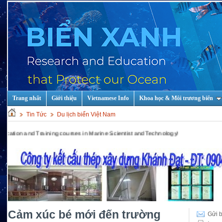
Trang nhất
Giới thiệu
Vietnamese Info
Khoa học & Môi trương biển
Tin Tức
Du lịch biển Việt Nam
d Training courses in Marine Scientist and Technology!
Cảm xúc bé mới đến trường
Gửi b