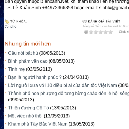
Bản quyền thuộc Bienxanh.Net, khi tham khảo liên hệ trưởng
TS. Lê Xuân Sinh +84972366858 hoặc email: sinhlx@gmail
TỪ KHÓA:
ĐÁNH GIÁ BÀI VIẾT
đối phó
Tổng số điểm của bài viết là: 0 tr
Click đ
Những tin mới hơn
Câu nói bất hủ
(08/05/2013)
Bình phẩm văn cao
(08/05/2013)
Tình mẹ
(03/05/2013)
Bạn là người hạnh phúc ?
(24/04/2013)
Lời người xưa với 10 điều bi ai của dân tộc Việt Nam
(08/0
Thành phố hoa phượng đỏ tưng bừng chào đón lễ hội sôn
(09/05/2013)
Thiên đường Cô Tô
(13/05/2013)
Một việc nhỏ thôi
(13/05/2013)
Khám phá Tây Bắc Việt Nam
(13/05/2013)