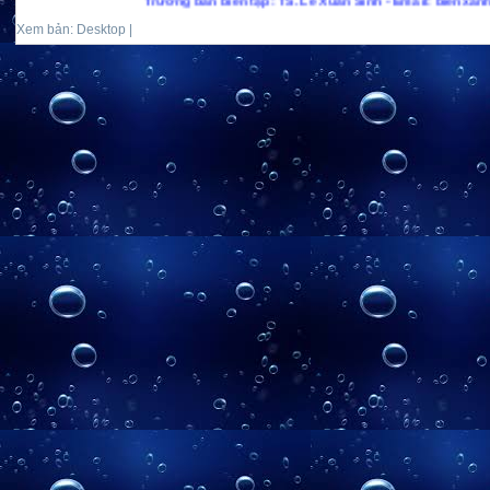
Trưởng ban biên tập: TS. Lê Xuân Sinh - Email: bienxanhs.net@gma
Xem bản: Desktop |
Mobile