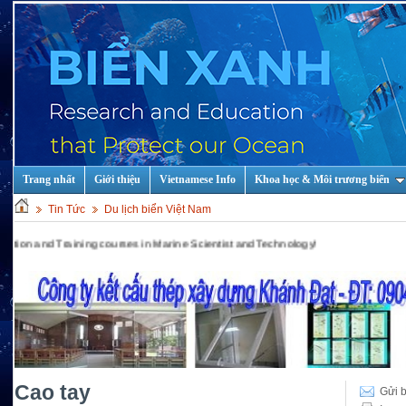
Trang nhất
Giới thiệu
Vietnamese Info
Khoa học & Môi trương biển
Tin Tức
Du lịch biển Việt Nam
ining courses in Marine Scientist and Technology!
Cao tay
Gửi b