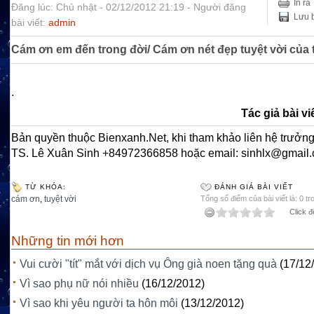
In ra
Đăng lúc: Chủ nhật - 02/12/2012 21:19 - Người đăng
Lưu b
bài viết:
admin
Cám ơn em đến trong đời/ Cám ơn nét đẹp tuyệt vời của 
.
Tác giả bài vi
Bản quyền thuộc Bienxanh.Net, khi tham khảo liên hệ trưởng
TS. Lê Xuân Sinh +84972366858 hoặc email: sinhlx@gmail
TỪ KHÓA:
ĐÁNH GIÁ BÀI VIẾT
cám ơn
,
tuyệt vời
Tổng số điểm của bài viết là: 0 tr
Click đ
Những tin mới hơn
Vui cười "tít" mắt với dịch vụ Ông già noen tặng quà
(17/12
Vì sao phụ nữ nói nhiều
(16/12/2012)
Vì sao khi yêu người ta hôn môi
(13/12/2012)