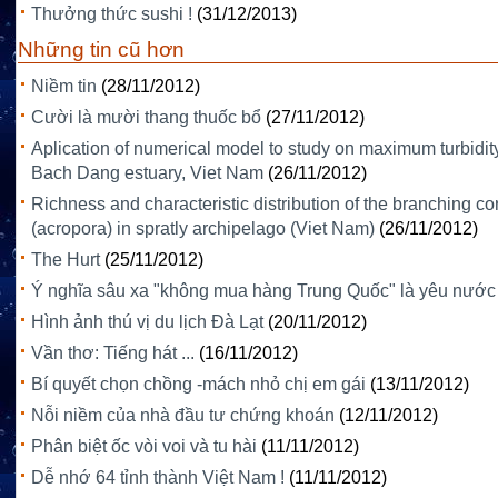
Thưởng thức sushi !
(31/12/2013)
Những tin cũ hơn
Niềm tin
(28/11/2012)
Cười là mười thang thuốc bổ
(27/11/2012)
Aplication of numerical model to study on maximum turbidit
Bach Dang estuary, Viet Nam
(26/11/2012)
Richness and characteristic distribution of the branching co
(acropora) in spratly archipelago (Viet Nam)
(26/11/2012)
The Hurt
(25/11/2012)
Ý nghĩa sâu xa "không mua hàng Trung Quốc" là yêu nước
Hình ảnh thú vị du lịch Đà Lạt
(20/11/2012)
Vần thơ: Tiếng hát ...
(16/11/2012)
Bí quyết chọn chồng -mách nhỏ chị em gái
(13/11/2012)
Nỗi niềm của nhà đầu tư chứng khoán
(12/11/2012)
Phân biệt ốc vòi voi và tu hài
(11/11/2012)
Dễ nhớ 64 tỉnh thành Việt Nam !
(11/11/2012)