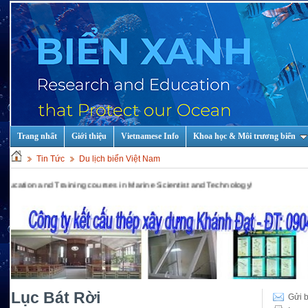
Trang nhất
Giới thiệu
Vietnamese Info
Khoa học & Môi trương biển
Tin Tức
Du lịch biển Việt Nam
and Training courses in Marine Scientist and Technology!
Lục Bát Rời
Gửi b