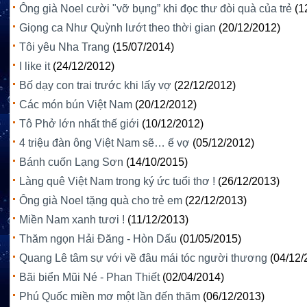
Ông già Noel cười "vỡ bụng” khi đọc thư đòi quà của trẻ
(1
Giọng ca Như Quỳnh lướt theo thời gian
(20/12/2012)
Tôi yêu Nha Trang
(15/07/2014)
I like it
(24/12/2012)
Bố dạy con trai trước khi lấy vợ
(22/12/2012)
Các món bún Việt Nam
(20/12/2012)
Tô Phở lớn nhất thế giới
(10/12/2012)
4 triệu đàn ông Việt Nam sẽ… ế vợ
(05/12/2012)
Bánh cuốn Lạng Sơn
(14/10/2015)
Làng quê Việt Nam trong ký ức tuổi thơ !
(26/12/2013)
Ông già Noel tặng quà cho trẻ em
(22/12/2013)
Miền Nam xanh tươi !
(11/12/2013)
Thăm ngọn Hải Đăng - Hòn Dấu
(01/05/2015)
Quang Lê tâm sự với về đâu mái tóc người thương
(04/12/
Bãi biển Mũi Né - Phan Thiết
(02/04/2014)
Phú Quốc miền mơ một lần đến thăm
(06/12/2013)