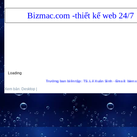
Bizmac.com -thiết kế web 24/7
Loading
Trưởng ban biên tập: TS. Lê Xuân Sinh - Email: bienxanhs.n
Xem bản: Desktop |
Mobile