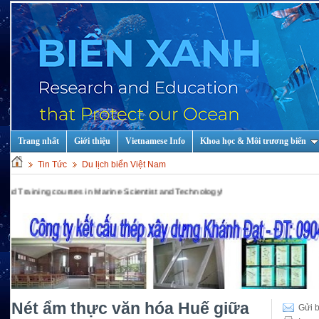
Trang nhất
Giới thiệu
Vietnamese Info
Khoa học & Môi trương biển
Tin Tức
Du lịch biển Việt Nam
 courses in Marine Scientist and Technology!
Nét ẩm thực văn hóa Huế giữa
Gửi b