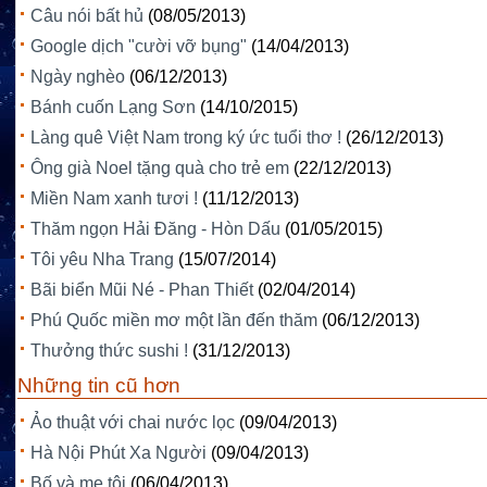
Câu nói bất hủ
(08/05/2013)
Google dịch "cười vỡ bụng"
(14/04/2013)
Ngày nghèo
(06/12/2013)
Bánh cuốn Lạng Sơn
(14/10/2015)
Làng quê Việt Nam trong ký ức tuổi thơ !
(26/12/2013)
Ông già Noel tặng quà cho trẻ em
(22/12/2013)
Miền Nam xanh tươi !
(11/12/2013)
Thăm ngọn Hải Đăng - Hòn Dấu
(01/05/2015)
Tôi yêu Nha Trang
(15/07/2014)
Bãi biển Mũi Né - Phan Thiết
(02/04/2014)
Phú Quốc miền mơ một lần đến thăm
(06/12/2013)
Thưởng thức sushi !
(31/12/2013)
Những tin cũ hơn
Ảo thuật với chai nước lọc
(09/04/2013)
Hà Nội Phút Xa Người
(09/04/2013)
Bố và mẹ tôi
(06/04/2013)