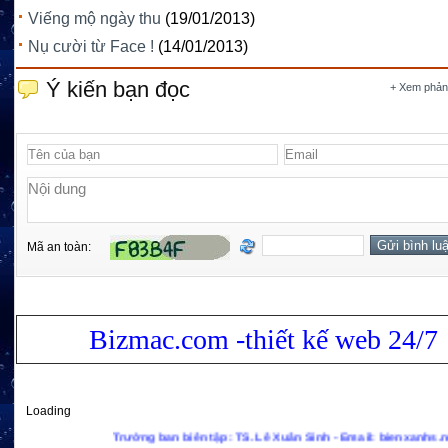
Viếng mộ ngày thu
(19/01/2013)
Nụ cười từ Face !
(14/01/2013)
Ý kiến bạn đọc
+ Xem phản
Mã an toàn:
Bizmac.com -thiết kế web 24/7
Loading
Trưởng ban biên tập: TS. Lê Xuân Sinh - Email: bienxanhs.net@gmail