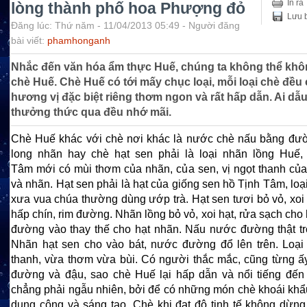
In ra
lòng thành phố hoa Phượng đỏ
Lưu b
Đăng lúc: Thứ năm - 11/04/2013 05:49 - Người đăng
bài viết:
phamhonganh
Nhắc đến văn hóa ẩm thực Huế, chúng ta không thể kh
chè Huế. Chè Huế có tới mấy chục loại, mỗi loại chè đều
hương vị đặc biệt riêng thơm ngon và rất hấp dẫn. Ai dẫu
thưởng thức qua đều nhớ mãi.
Chè Huế khác với chè nơi khác là nước chè nấu bằng đư
long nhãn hay chè hạt sen phải là loại nhãn lồng Huế,
Tâm mới có mùi thơm của nhãn, của sen, vị ngọt thanh c
và nhãn. Hạt sen phải là hạt của giống sen hồ Tịnh Tâm, lo
xưa vua chúa thường dùng ướp trà. Hạt sen tươi bỏ vỏ, xoi 
hấp chín, rim đường. Nhãn lồng bỏ vỏ, xoi hạt, rửa sạch cho 
đường vào thay thế cho hạt nhãn. Nấu nước đường thật tr
Nhãn hạt sen cho vào bát, nước đường đổ lên trên. Loại
thanh, vừa thơm vừa bùi. Có người thắc mắc, cũng từng ấy
đường và đậu, sao chè Huế lại hấp dẫn và nổi tiếng đến
chẳng phải ngẫu nhiên, bởi để có những món chè khoái khẩu
dụng công và sáng tạo. Chè khi đạt độ tinh tế không dừng