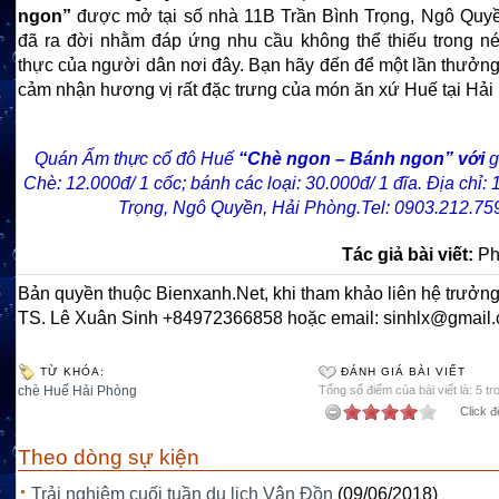
ngon”
được mở tại số nhà 11B Trần Bình Trọng, Ngô Quy
đã ra đời nhằm đáp ứng nhu cầu không thể thiếu trong n
thực của người dân nơi đây. Bạn hãy đến để một lần thưởng
cảm nhận hương vị rất đặc trưng của món ăn xứ Huế tại Hải
Quán Ẩm thực cố đô Huế
“Chè ngon – Bánh ngon” với
g
Chè: 12.000đ/ 1 cốc; bánh các loại: 30.000đ/ 1 đĩa. Địa chỉ:
Trọng, Ngô Quyền, Hải Phòng.Tel: 0903.212.75
Tác giả bài viết:
Ph
Bản quyền thuộc Bienxanh.Net, khi tham khảo liên hệ trưởng
TS. Lê Xuân Sinh +84972366858 hoặc email: sinhlx@gmail
TỪ KHÓA:
ĐÁNH GIÁ BÀI VIẾT
chè Huế Hải Phòng
Tổng số điểm của bài viết là: 5 tr
Click đ
Theo dòng sự kiện
Trải nghiệm cuối tuần du lịch Vân Đồn
(09/06/2018)