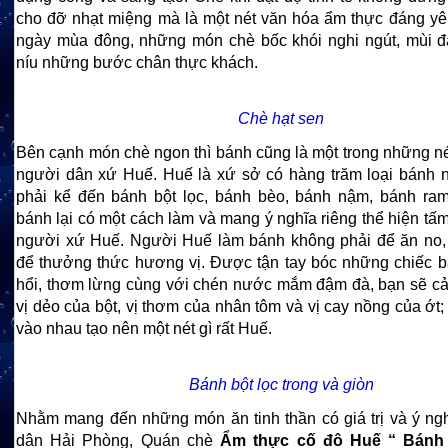
cho đỡ nhạt miệng mà là một nét văn hóa ẩm thực đáng y
ngày mùa đông, những món chè bốc khói nghi ngút, mùi 
níu những bước chân thực khách.
Chè hạt sen
Bên cạnh món chè ngon thì bánh cũng là một trong những né
người dân xứ Huế. Huế là xứ sở có hàng trăm loại bánh n
phải kể đến bánh bột lọc, bánh bèo, bánh nậm, bánh ram
bánh lại có một cách làm và mang ý nghĩa riêng thể hiện tấ
người xứ Huế. Người Huế làm bánh không phải để ăn no
để thưởng thức hương vị. Được tận tay bóc những chiếc 
hổi, thơm lừng cùng với chén nước mắm đậm đà, bạn sẽ 
vị dẻo của bột, vị thơm của nhân tôm và vị cay nồng của ớt; 
vào nhau tạo nên một nét gì rất Huế.
Bánh bột lọc trong và giòn
Nhằm mang đến những món ăn tinh thần có giá trị và ý ng
dân Hải Phòng, Quán chè
Ẩm thực cố đô Huế “ Bánh