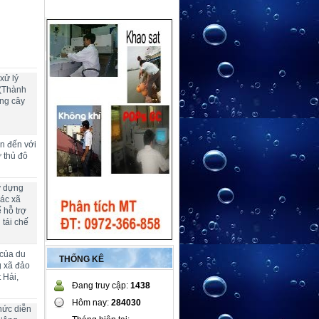
xử lý
 (Thành
ng cây
ển đến với
ừ thủ đô
y dựng
các xã
 hỗ trợ
 tái chế
 của du
THỐNG KÊ
g xã đảo
 Hải,
Đang truy cập:
1438
Hôm nay:
284030
hức diễn