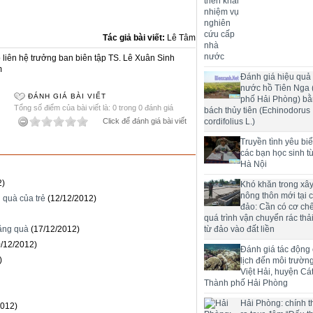
Tác giả bài viết:
Lê Tâm
liên hệ trưởng ban biên tập TS. Lê Xuân Sinh
m
Đánh giá hiệu quả 
nước hồ Tiên Nga
ĐÁNH GIÁ BÀI VIẾT
phố Hải Phòng) bằ
Tổng số điểm của bài viết là: 0 trong 0 đánh giá
bách thủy tiên (Echinodorus
Click để đánh giá bài viết
cordifolius L.)
Truyền tình yêu bi
các bạn học sinh t
Hà Nội
2)
Khó khăn trong xâ
nông thôn mới tại 
 quà của trẻ
(12/12/2012)
đảo: Cần có cơ chế
quá trình vận chuyển rác thải
tặng quà
(17/12/2012)
từ đảo vào đất liền
0/12/2012)
Đánh giá tác động
)
lịch đến môi trườn
Việt Hải, huyện Cát
Thành phố Hải Phòng
Hải Phòng: chính t
2012)