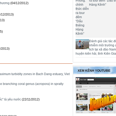
ra tour đêm “Dấu t
 thương
(04/12/2012)
Hàng Kênh”
6/12/2013)
013)
5)
Đánh giá các tác đ
nhiễm môi trường 
2/2013)
lịch tại xã đảo Na
huyện kiên hải, tỉnh Kiên Gi
XEM KÊNH YOUTUBE
aximum turbidity zones in Bach Dang estuary, Viet
the branching coral genus (acropora) in spratly
c" là yêu nước
(22/11/2012)