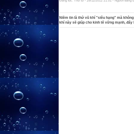
Đăng lúc: Thứ tư - 28/11/2012 21:01 - Người đăng b
Niềm tin là thứ vũ khí "siêu hạng" mà không
khí này sẽ giúp cho kinh tế vững mạnh, đẩy