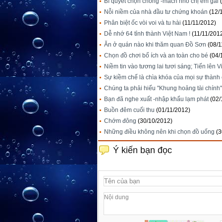
Bí quyết chọn chồng -mách nhỏ chị em gái
Nỗi niềm của nhà đầu tư chứng khoán
(12/
Phân biệt ốc vòi voi và tu hài
(11/11/2012)
Dễ nhớ 64 tỉnh thành Việt Nam !
(11/11/201
Ăn ở quán nào khi thăm quan Đồ Sơn
(08/1
Chọn đồ chơi bổ ích và an toàn cho bé
(04/
Niềm tin vào tương lai tươi sáng; Tiến lên V
Sự kiềm chế là chìa khóa của mọi sự thành
Chúng ta phải hiểu "Khung hoảng tài chính
Bạn đã nghe xuất -nhập khẩu lạm phát
(02/
Buồn đêm cuối thu
(01/11/2012)
Chớm đông
(30/10/2012)
Những điều không nên khi chọn đồ uống
(3
Ý kiến bạn đọc