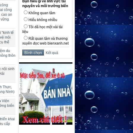
Bạn hiểu gì về lĩnh vực tài
 công
nguyên và môi trường biển
ai công
Không quan tâm
g cao an
n vững
Hiểu không nhiều
Tôi đã học một vài tài
liệu
 "kinh tế
 vệ môi
Rất quan tâm và thương
cụ thể
xuyên đọc web bienxanh.net
hiệm du
Kết quả
 nông thôn
 nội sinh
Hải
h Thực,
ảng Ninh)
a Viện
ường biển
riển khai
ứu cấp