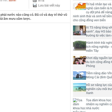
ài viết:
admin
In ra
Trí tuệ nhân tạo và
Lưu bài viết này
nghệ cảm biến là h
cụ đột phá để nân
 phải nước nào cũng có. Đã có và duy trì thứ vũ
ninh sinh thái và sinh kế bề
 lùi âm mưu xâm lược.
cho cộng đồng ven biển
Vị TS nặng lòng với
xanh", dạy HS bảo
trường từ việc làm 
Hành trình trải ng
lịch nông nghiệp -
miền Tây
Khơi dậy nguồn lực
du lịch cộng đồng 
Phòng
Tiềm năng đảo Vĩn
Móng Cái (tỉnh Qu
Hồ sơ năng lực củ
nghiên cứu môi tr
Xanh
Tọa đàm khoa học t
nhiệm vụ nghiên c
nhà nước