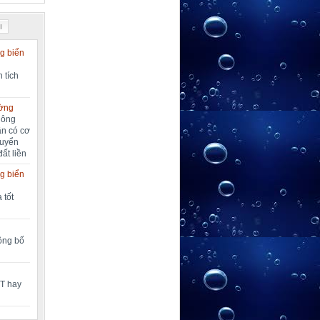
I
g biển
 tích
ường
nông
ần có cơ
huyển
đất liền
g biển
 tốt
công bố
MT hay