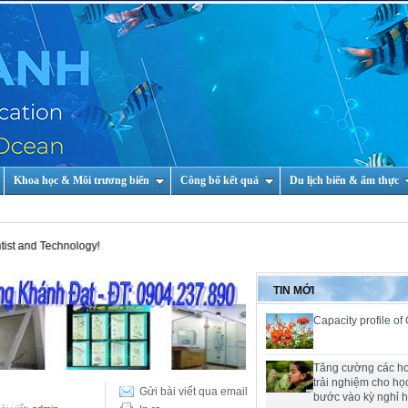
Khoa học & Môi trương biển
Công bố kết quả
Du lịch biển & ẩm thực
echnology!
TIN MỚI
Capacity profile of
Tăng cường các h
trải nghiệm cho họ
Gửi bài viết qua email
bước vào kỳ nghỉ 