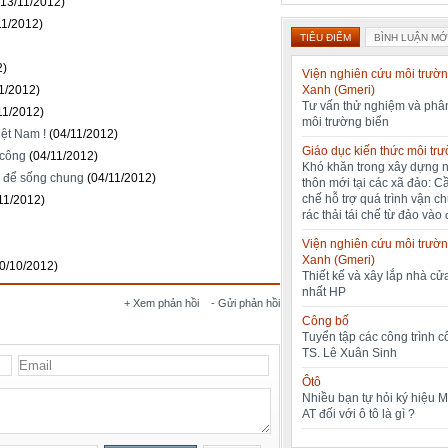
(13/11/2012)
11/2012)
TIÊU ĐIỂM
BÌNH LUẬN MỚ
2)
Viện nghiên cứu môi trườn
Xanh (Gmeri)
1/2012)
Tư vấn thử nghiệm và phân
11/2012)
môi trường biển
iệt Nam !
(04/11/2012)
Giáo dục kiến thức môi tr
 công
(04/11/2012)
Khó khăn trong xây dựng 
" để sống chung
(04/11/2012)
thôn mới tại các xã đảo: C
chế hỗ trợ quá trình vận c
11/2012)
rác thải tái chế từ đảo vào 
Viện nghiên cứu môi trườn
Xanh (Gmeri)
0/10/2012)
Thiết kế và xây lắp nhà cửa
nhất HP
+ Xem phản hồi
- Gửi phản hồi
Công bố
Tuyển tập các công trình 
TS. Lê Xuân Sinh
Ôtô
Nhiều bạn tự hỏi ký hiệu 
AT đối với ô tô là gì ?