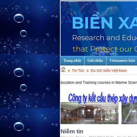
Trang nhất
Giới thiệu
Vietnamese Info
Tin Tức
Du lịch biển Việt Nam
Hot keys: Education and Training courses in Marine Scientist and T
Niềm tin