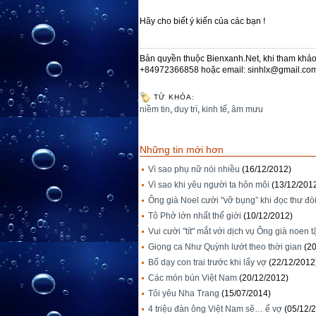
Hãy cho biết ý kiến của các bạn !
Bản quyền thuộc Bienxanh.Net, khi tham khảo 
+84972366858 hoặc email: sinhlx@gmail.co
TỪ KHÓA:
niềm tin
,
duy trì
,
kinh tế
,
âm mưu
Những tin mới hơn
Vì sao phụ nữ nói nhiều
(16/12/2012)
Vì sao khi yêu người ta hôn môi
(13/12/201
Ông già Noel cười "vỡ bụng” khi đọc thư đòi
Tô Phở lớn nhất thế giới
(10/12/2012)
Vui cười "tít" mắt với dịch vụ Ông già noen 
Giọng ca Như Quỳnh lướt theo thời gian
(2
Bố dạy con trai trước khi lấy vợ
(22/12/2012
Các món bún Việt Nam
(20/12/2012)
Tôi yêu Nha Trang
(15/07/2014)
4 triệu đàn ông Việt Nam sẽ… ế vợ
(05/12/