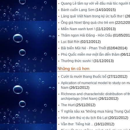
Quang Lê tâm sự với về đâu mái tóc người
Bánh cuốn Lạng Sơn
(14/10/2015)
Làng quê Việt Nam trong ký ức tuổi thơ !
(2
Ông già Noel tặng quà cho trẻ em
(22/12/2
Miền Nam xanh tươi !
(11/12/2013)
Thăm ngọn Hải Đăng - Hòn Dấu
(01/05/201
Lục Bát Rời
(02/12/2012)
Bãi biển Mũi Né - Phan Thiết
(02/04/2014)
Phú Quốc miền mơ một lần đến thăm
(06/1
Thưởng thức sushi !
(31/12/2013)
Những tin cũ hơn
Cười là mười thang thuốc bổ
(27/11/2012)
Aplication of numerical model to study on m
Nam
(26/11/2012)
Richness and characteristic distribution of 
archipelago (Viet Nam)
(26/11/2012)
The Hurt
(25/11/2012)
Ý nghĩa sâu xa "không mua hàng Trung Quố
Hình ảnh thú vị du lịch Đà Lạt
(20/11/2012)
Vần thơ: Tiếng hát ...
(16/11/2012)