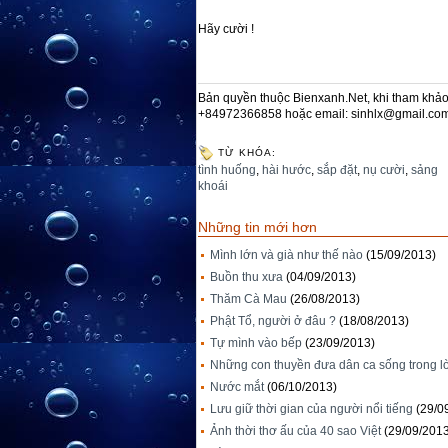
Hãy cười !
Bản quyền thuộc Bienxanh.Net, khi tham khảo 
+84972366858 hoặc email: sinhlx@gmail.co
TỪ KHÓA:
tình huống
,
hài hước
,
sắp đặt
,
nụ cười
,
sảng
khoái
Những tin mới hơn
Mình lớn và già như thế nào
(15/09/2013)
Buồn thu xưa
(04/09/2013)
Thăm Cà Mau
(26/08/2013)
Phật Tổ, người ở đâu ?
(18/08/2013)
Tự mình vào bếp
(23/09/2013)
Những con thuyền đưa dân ca sống trong l
Nước mắt
(06/10/2013)
Lưu giữ thời gian của người nổi tiếng
(29/0
Ảnh thời thơ ấu của 40 sao Việt
(29/09/201