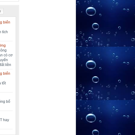
I
g biển
 tích
ường
nông
ần có cơ
huyển
đất liền
g biển
 tốt
công bố
MT hay