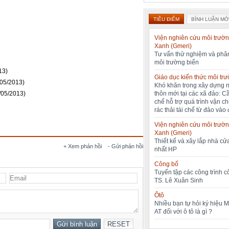
TIÊU ĐIỂM
BÌNH LUẬN MỚ
Viện nghiên cứu môi trườn
Xanh (Gmeri)
Tư vấn thử nghiệm và phân
môi trường biển
13)
Giáo dục kiến thức môi tr
/05/2013)
Khó khăn trong xây dựng 
thôn mới tại các xã đảo: C
/05/2013)
chế hỗ trợ quá trình vận c
rác thải tái chế từ đảo vào 
Viện nghiên cứu môi trườn
Xanh (Gmeri)
Thiết kế và xây lắp nhà cửa
+ Xem phản hồi
- Gửi phản hồi
nhất HP
Công bố
Tuyển tập các công trình 
TS. Lê Xuân Sinh
Ôtô
Nhiều bạn tự hỏi ký hiệu 
AT đối với ô tô là gì ?