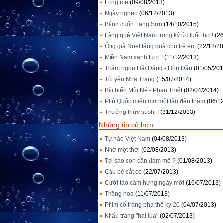
Lòng mẹ
(09/08/2013)
Ngày nghèo
(06/12/2013)
Bánh cuốn Lạng Sơn
(14/10/2015)
Làng quê Việt Nam trong ký ức tuổi thơ !
(2
Ông già Noel tặng quà cho trẻ em
(22/12/2
Miền Nam xanh tươi !
(11/12/2013)
Thăm ngọn Hải Đăng - Hòn Dấu
(01/05/201
Tôi yêu Nha Trang
(15/07/2014)
Bãi biển Mũi Né - Phan Thiết
(02/04/2014)
Phú Quốc miền mơ một lần đến thăm
(06/1
Thưởng thức sushi !
(31/12/2013)
Những tin cũ hơn
Tự hào Việt Nam
(04/08/2013)
Nhớ một thời
(02/08/2013)
Tại sao con cần đam mê ?
(01/08/2013)
Cậu bé cắt cỏ
(22/07/2013)
Cười tạo cảm hứng ngày mới
(16/07/2013)
Thăng hoa
(11/07/2013)
Phim cổ trang pha thế kỷ 20
(04/07/2013)
Khẩu trang "hai lúa"
(02/07/2013)