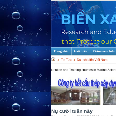
Trang nhất
Giới thiệu
Vietnamese Info
Tin Tức
Du lịch biển Việt Nam
Hot keys: Education and Training courses in Marine Scientist and Te
Nụ cười tuần này