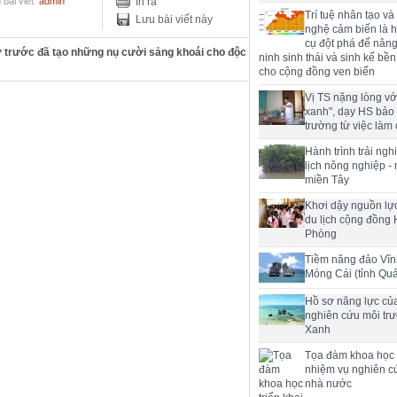
bài viết:
admin
In ra
Trí tuệ nhân tạo và
Lưu bài viết này
nghệ cảm biến là h
cụ đột phá để nân
 trước đã tạo những nụ cười sảng khoái cho độc
ninh sinh thái và sinh kế bề
cho cộng đồng ven biển
Vị TS nặng lòng với
xanh", dạy HS bảo
trường từ việc làm 
Hành trình trải ng
lịch nông nghiệp -
miền Tây
Khơi dậy nguồn lực
du lịch cộng đồng 
Phòng
Tiềm năng đảo Vĩn
Móng Cái (tỉnh Qu
Hồ sơ năng lực củ
nghiên cứu môi tr
Xanh
Tọa đàm khoa học t
nhiệm vụ nghiên c
nhà nước