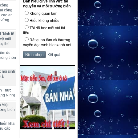
Bạn hiểu gì về lĩnh vực tài
 công
nguyên và môi trường biển
ai công
Không quan tâm
g cao an
n vững
Hiểu không nhiều
Tôi đã học một vài tài
liệu
 "kinh tế
 vệ môi
Rất quan tâm và thương
cụ thể
xuyên đọc web bienxanh.net
hiệm du
Kết quả
 nông thôn
 nội sinh
Hải
h Thực,
ảng Ninh)
a Viện
ường biển
riển khai
ứu cấp