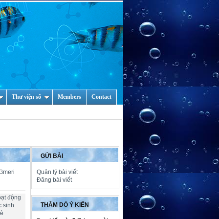
Thư viện số
Members
Contact
GỬI BÀI
 Gmeri
Quản lý bài viết
Đăng bài viết
oạt động
THĂM DÒ Ý KIẾN
c sinh
hè