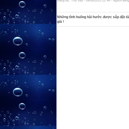
Đăng lúc: Thứ sáu - 09/08/2013 22:46 - Người đăng 
Những tình huống hài hước được sắp đặt từ
giả !