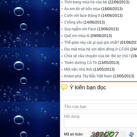
Thời trang mùa hè của bé
(22/06/2013)
Áo em tôi vẽ bốn mùa
(19/06/2013)
Cười với face tháng 6
(14/06/2013)
Chồng yêu
(14/06/2013)
Suy ngẫm với Face
(13/06/2013)
Quê em mùa lũ
(09/06/2013)
Thế gian này cái gì quý giá nhất?
(01/06/20
Dịu mát mùa hè với đêm đông ở Cố Đô
(24
Chia sẻ câu chuyện của bé: Bé sợ chó !
(19
Thiên đường Cô Tô
(13/05/2013)
Một việc nhỏ thôi
(13/05/2013)
Khám phá Tây Bắc Việt Nam
(13/05/2013)
Ý kiến bạn đọc
Mã an toàn: