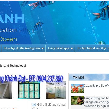
Khoa học & Môi trương biển
Công bố kết quả
Du lịch biển & ẩm thực
chnology!
TIN MỚI
Capacity profile of
Tăng cường các h
trải nghiệm cho họ
Gửi bài viết qua email
bước vào kỳ nghỉ 