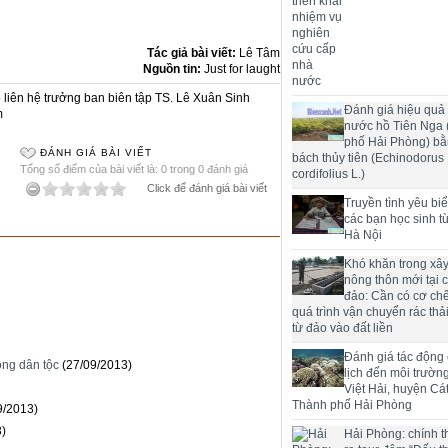
Tác giả bài viết:
Lê Tâm
Nguồn tin:
Just for laught
liên hệ trưởng ban biên tập TS. Lê Xuân Sinh
Đánh giá hiệu quả 
m
nước hồ Tiên Nga
phố Hải Phòng) bằ
ĐÁNH GIÁ BÀI VIẾT
bách thủy tiên (Echinodorus
Tổng số điểm của bài viết là: 0 trong 0 đánh giá
cordifolius L.)
Click để đánh giá bài viết
Truyền tình yêu bi
các bạn học sinh t
Hà Nội
Khó khăn trong xâ
nông thôn mới tại 
đảo: Cần có cơ chế
quá trình vận chuyển rác thải
từ đảo vào đất liền
Đánh giá tác động
òng dân tộc
(27/09/2013)
lịch đến môi trườn
Việt Hải, huyện Cát
Thành phố Hải Phòng
9/2013)
3)
Hải Phòng: chính t