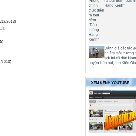
ra tour đêm “Dấu t
Hàng Kênh”
6/12/2013)
013)
5)
Đánh giá các tác đ
nhiễm môi trường 
lịch tại xã đảo Na
2/2013)
huyện kiên hải, tỉnh Kiên Gi
XEM KÊNH YOUTUBE