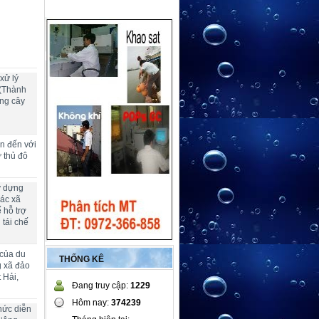
xử lý
 (Thành
ng cây
ển đến với
ừ thủ đô
y dựng
các xã
 hỗ trợ
 tái chế
 của du
THỐNG KÊ
g xã đảo
 Hải,
Đang truy cập:
1229
Hôm nay:
374239
hức diễn