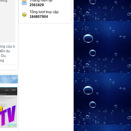
Tháng hiện tại:
hiêng
2561829
Tổng lượt truy cập:
184807904
ộng của ô
đến du
m Du,
ang