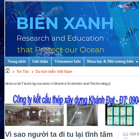
Trang nhất
Giới thiệu
Vietnamese Info
Khoa học & Môi trương biển
Tin Tức
Du lịch biển Việt Nam
 Training courses in Marine Scientist and Technology!
Vì sao người ta đi tu lại tĩnh tâm
Gửi b