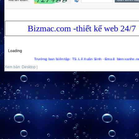
Bizmac.com -thiết kế web 24/7
Loading
Trưởng ban biên tập: TS. Lê Xuân Sinh - Email: bienxanhs.net@gmail
Xem bản: Desktop |
Mobile