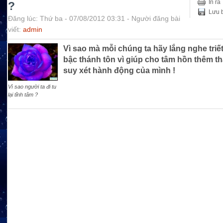
In ra
?
Lưu b
Đăng lúc: Thứ ba - 07/08/2012 03:31 - Người đăng bài
viết:
admin
Vì sao mà mỗi chúng ta hãy lắng nghe triết
bậc thánh tôn vì giúp cho tâm hồn thêm t
suy xét hành động của mình !
Vì sao người ta đi tu
lại tĩnh tâm ?