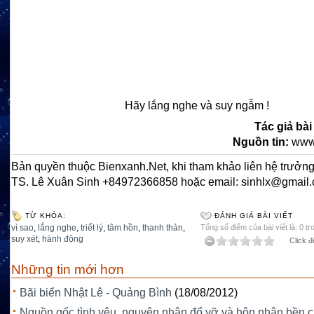
Hãy lắng nghe và suy ngẫm !
Tác giả bài
Nguồn tin:
www
Bản quyền thuộc Bienxanh.Net, khi tham khảo liên hệ trưởng
TS. Lê Xuân Sinh +84972366858 hoặc email: sinhlx@gmail
TỪ KHÓA:
ĐÁNH GIÁ BÀI VIẾT
vì sao
,
lắng nghe
,
triết lý
,
tâm hồn
,
thanh thản
,
Tổng số điểm của bài viết là: 0 tr
suy xét
,
hành động
Click đ
Những tin mới hơn
Bãi biển Nhật Lê - Quảng Bình
(18/08/2012)
Nguồn gốc tình yêu, nguyên nhân đổ vỡ và hôn nhân bền c