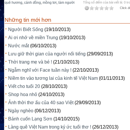
quê hương
,
cánh đồng
,
mồng tơi
,
làm người
Tổng số điểm của bài viết là: 0 tr
Click đ
Những tin mới hơn
Người Biết Sống
(19/10/2013)
Ai ơi nhớ về miền Trung
(19/10/2013)
Nước mắt
(06/10/2013)
Lưu giữ thời gian của người nổi tiếng
(29/09/2013)
Thời trang mẹ và bé !
(21/10/2013)
Ngẫm nghĩ với Face tuần này !
(22/10/2013)
Niềm tin vào tương lai của kinh tế Việt Nam
(01/11/2013)
Viết cho tuổi 20
(28/10/2013)
Shop hoa nhỏ
(24/10/2013)
Ảnh thời thơ ấu của 40 sao Việt
(29/09/2013)
Ngày nghèo
(06/12/2013)
Bánh cuốn Lạng Sơn
(14/10/2015)
Làng quê Việt Nam trong ký ức tuổi thơ !
(26/12/2013)