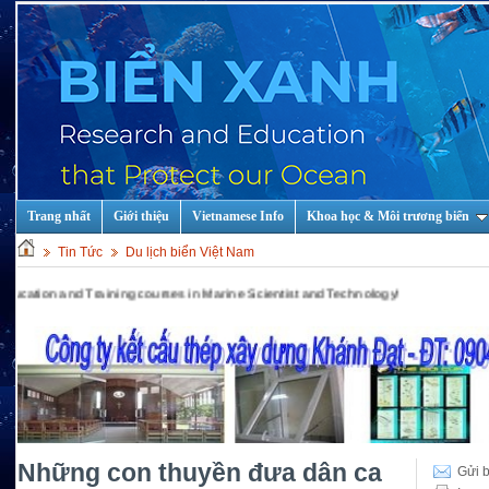
Trang nhất
Giới thiệu
Vietnamese Info
Khoa học & Môi trương biển
Tin Tức
Du lịch biển Việt Nam
nd Training courses in Marine Scientist and Technology!
Những con thuyền đưa dân ca
Gửi b