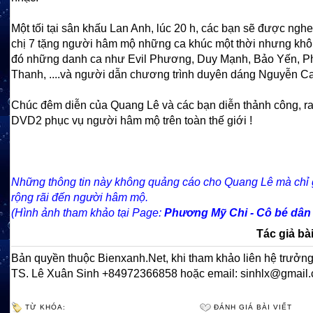
Một tối tại sân khấu Lan Anh, lúc 20 h, các bạn sẽ được ngh
chị 7 tặng người hâm mộ những ca khúc một thời nhưng kh
đó những danh ca như Evil Phương, Duy Mạnh, Bảo Yến, 
Thanh, ....và người dẫn chương trình duyên dáng Nguyễn C
Chúc đêm diễn của Quang Lê và các bạn diễn thảnh công, ra
DVD2 phục vụ người hâm mộ trên toàn thế giới !
Những thông tin này không quảng cáo cho Quang Lê mà chỉ g
rộng rãi đến người hâm mộ.
(Hình ảnh tham khảo tại Page:
Phương Mỹ Chi - Cô bé dân 
Tác giả bài
Bản quyền thuộc Bienxanh.Net, khi tham khảo liên hệ trưởng
TS. Lê Xuân Sinh +84972366858 hoặc email: sinhlx@gmail
TỪ KHÓA:
ĐÁNH GIÁ BÀI VIẾT