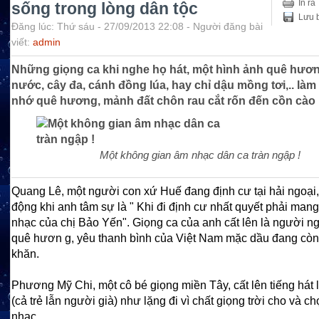
In ra
sống trong lòng dân tộc
Lưu b
Đăng lúc: Thứ sáu - 27/09/2013 22:08 - Người đăng bài
viết:
admin
Những giọng ca khi nghe họ hát, một hình ảnh quê hươ
nước, cây đa, cánh đồng lúa, hay chỉ dậu mồng tơi,.. làm
nhớ quê hương, mảnh đất chôn rau cắt rốn đến cồn cào 
Một không gian âm nhạc dân ca tràn ngập !
Quang Lê, một người con xứ Huế đang định cư tại hải ngoại,
động khi anh tâm sự là " Khi đi định cư nhất quyết phải mang
nhạc của chị Bảo Yến". Giọng ca của anh cất lên là người n
quê hươn g, yêu thanh bình của Việt Nam mặc dầu đang còn
khăn.
Phương Mỹ Chi, một cô bé giọng miền Tây, cất lên tiếng hát
(cả trẻ lẫn người già) như lặng đi vì chất giọng trời cho và 
nhạc.