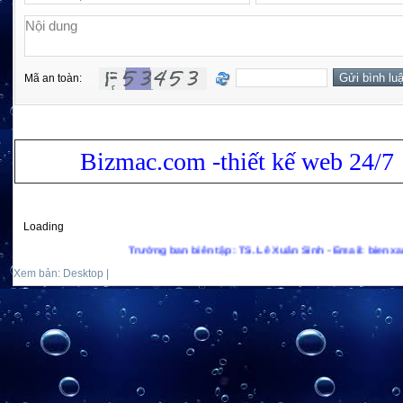
Mã an toàn:
Bizmac.com -thiết kế web 24/7
Loading
Trưởng ban biên tập: TS. Lê Xuân Sinh - Email: bienxanhs.net
Xem bản: Desktop |
Mobile