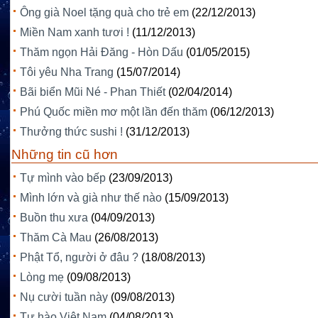
Ông già Noel tặng quà cho trẻ em
(22/12/2013)
Miền Nam xanh tươi !
(11/12/2013)
Thăm ngọn Hải Đăng - Hòn Dấu
(01/05/2015)
Tôi yêu Nha Trang
(15/07/2014)
Bãi biển Mũi Né - Phan Thiết
(02/04/2014)
Phú Quốc miền mơ một lần đến thăm
(06/12/2013)
Thưởng thức sushi !
(31/12/2013)
Những tin cũ hơn
Tự mình vào bếp
(23/09/2013)
Mình lớn và già như thế nào
(15/09/2013)
Buồn thu xưa
(04/09/2013)
Thăm Cà Mau
(26/08/2013)
Phật Tổ, người ở đâu ?
(18/08/2013)
Lòng mẹ
(09/08/2013)
Nụ cười tuần này
(09/08/2013)
Tự hào Việt Nam
(04/08/2013)