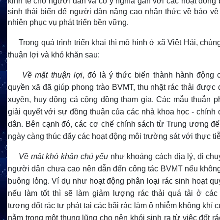
kinh tế cho người dân và có ý nghĩa gắn với các hoạt đông
sinh thái biển để người dân nâng cao nhận thức về bảo vệ
nhiên phục vụ phát triển bền vững.
Trong quá trình triển khai thì mô hình ở xã Việt Hải, chún
thuận lợi và khó khăn sau:
Về mặt thuận lợi
, đó là ý thức biến thành hành động 
quyền xã đã giúp phong trào BVMT, thu nhặt rác thải được 
xuyên, huy động cả cộng đồng tham gia. Các mẫu thuẫn p
giải quyết với sự đồng thuận của các nhà khoa học - chính
dân. Bên cạnh đó, các cơ chế chính sách từ Trung ương đ
ngày càng thúc đẩy các hoạt động môi trường sát với thực ti
Về mặt khó khăn chủ yếu
như khoảng cách địa lý, di chu
người dân chưa cao nên dẫn đến công tác BVMT nếu không 
buông lỏng. Ví dụ như hoạt động phân loại rác sinh hoạt qu
nếu làm tốt thì sẽ làm giảm lượng rác thải quá tải ở các 
tượng đốt rác tự phát tại các bãi rác làm ô nhiễm không khí c
nằm trong một thung lũng cho nên khói sinh ra từ việc đốt 