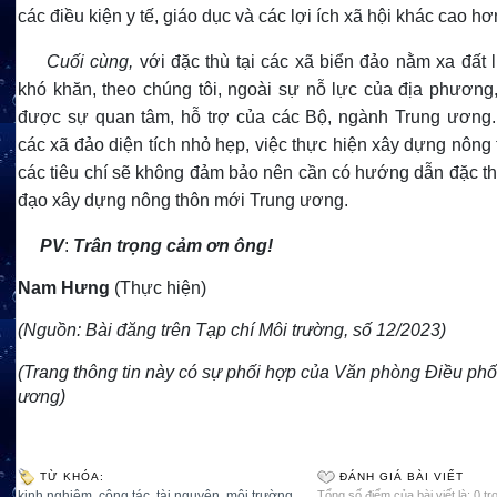
các điều kiện y tế, giáo dục và các lợi ích xã hội khác cao hơ
Cuối cùng,
với đặc thù tại các xã biển đảo nằm xa đất 
khó khăn, theo chúng tôi, ngoài sự nỗ lực của địa phương,
được sự quan tâm, hỗ trợ của các Bộ, ngành Trung ương. 
các xã đảo diện tích nhỏ hẹp, việc thực hiện xây dựng nông
các tiêu chí sẽ không đảm bảo nên cần có hướng dẫn đặc th
đạo xây dựng nông thôn mới Trung ương.
PV
:
Trân trọng cảm ơn ông!
Nam Hưng
(Thực hiện)
(Nguồn: Bài đăng trên Tạp chí Môi trường, số 12/2023)
(Trang thông tin này có sự phối hợp của Văn phòng Điều ph
ương)
TỪ KHÓA:
ĐÁNH GIÁ BÀI VIẾT
kinh nghiệm
,
công tác
,
tài nguyên
,
môi trường
,
Tổng số điểm của bài viết là: 0 tr