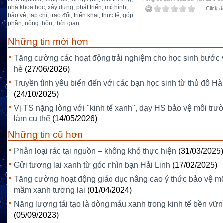
nhà khoa học
,
xây dựng
,
phát triển
,
mô hình
,
Click đ
bảo vệ
,
tạp chí
,
trao đổi
,
triển khai
,
thực tế
,
góp
phần
,
nông thôn
,
thời gian
Những tin mới hơn
Tăng cường các hoạt động trải nghiệm cho học sinh bước 
hè
(27/06/2026)
Truyền tình yêu biển đến với các bạn học sinh từ thủ đô Hà
(24/10/2025)
Vị TS nặng lòng với "kinh tế xanh", dạy HS bảo vệ môi trườ
làm cụ thể
(14/05/2026)
Những tin cũ hơn
Phân loại rác tại nguồn – không khó thực hiện
(31/03/2025)
Gửi tương lai xanh từ góc nhìn bạn Hải Linh
(17/02/2025)
Tăng cường hoạt động giáo dục nâng cao ý thức bảo vệ m
mầm xanh tương lai
(01/04/2024)
Năng lượng tái tạo là dòng máu xanh trong kinh tế bền vữ
(05/09/2023)