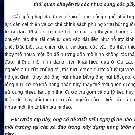
thói quen chuyển từ cốc nhựa sang cốc giấ
Các giải pháp đã được đề xuất như công nghệ phù hợ
lực cần cải thiện và cơ chế chính sách phù hợp thu hút nguồ
tư ra đảo. Phải có cơ chế hỗ trợ các tàu thuyền tham gia 
chuyển rác thải tái chế từ đảo vào đất liền như hỗ trợ kinh 
chế. Đặc biệt các chiến dịch, sử dụng các vật liệu thân th
thay thế nhựa một lần để hướng đến mô hình không rác thải
đảo, những mô hình đang triển khai hiệu quả ở Cù Lao
nghiên cứu của chúng tôi, rác hữu cơ đã được xử lý tại vư
hộ gia đình, thay thế ống hút nhựa bằng ống hút bột gạo, c
lông hữu cơ có khả năng phân hủy, thay thế thói quen đi chợ
sử dụng nhiều lần, pin thải được thu gom và xử lý tiêu hủy,
thảo để thay đổi thói quen của người dân… tiến tới cấm 
nhựa một lần từ bến tàu ra đảo.
PV: Nhân dịp này, ông có đề xuất kiến nghị gì để bảo
môi trường tại các xã đảo trong xây dựng nông thôn m
tới?