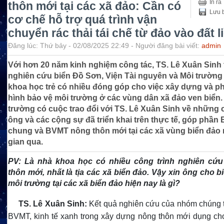
In ra
thôn mới tại các xã đảo: Cần có
Lưu b
cơ chế hỗ trợ quá trình vận
chuyển rác thải tái chế từ đảo vào đất l
Đăng lúc: Thứ bảy - 02/08/2025 22:49 - Người đăng bài viết:
admin
Với hơn 20 năm kinh nghiệm công tác, TS. Lê Xuân Sinh
nghiên cứu biển Đồ Sơn, Viện Tài nguyên và Môi trường 
khoa học trẻ có nhiều đóng góp cho việc xây dựng và ph
hình bảo vệ môi trường ở các vùng dân xã đảo ven biển.
trường có cuộc trao đổi với TS. Lê Xuân Sinh về những 
ông và các cộng sự đã triển khai trên thực tế, góp phần
chung và BVMT nông thôn mới tại các xã vùng biển đảo n
gian qua.
PV:
Là nhà khoa học có nhiều công trình nghiên c
thôn mới, nhất là tịa các xã biển đảo. Vậy xin ông cho bi
môi trường tại các xã biển đảo hiện nay là gì?
TS.
Lê Xuân Sinh:
Kết quả nghiên cứu của nhóm chúng tô
BVMT, kinh tế xanh trong xây dựng nông thôn mới dụng ch