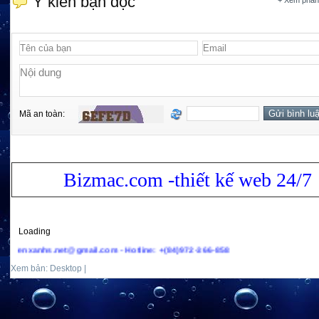
Ý kiến bạn đọc
+ Xem phản
Mã an toàn:
Bizmac.com -thiết kế web 24/7
Loading
@gmail.com - Hotline: +(84)972-366-858
Xem bản: Desktop |
Mobile