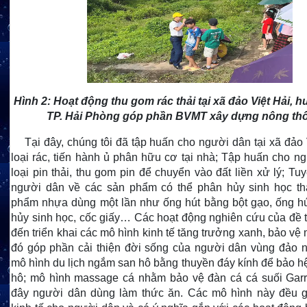
Hình 2:
Hoạt động thu gom rác thải tại xã đảo Việt Hải, h
TP. Hải Phòng góp phần BVMT xây dựng nông th
Tại đây, chúng tôi đã tập huấn cho người dân tại xã đảo 
loại rác, tiến hành ủ phân hữu cơ tại nhà; Tập huấn cho n
loại pin thải, thu gom pin để chuyển vào đất liền xử lý; Tu
người dân về các sản phẩm có thể phân hủy sinh học th
phẩm nhựa dùng một lần như ống hút bằng bột gạo, ống hút
hủy sinh học, cốc giấy… Các hoạt động nghiên cứu của đề 
đến triển khai các mô hình kinh tế tăng trưởng xanh, bảo vệ 
đó góp phần cải thiện đời sống của người dân vùng đảo nh
mô hình du lịch ngắm san hô bằng thuyền đáy kính để bảo hệ
hô; mô hình massage cá nhằm bảo vệ đàn cá cá suối Garr
đây người dân dùng làm thức ăn. Các mô hình này đều gi