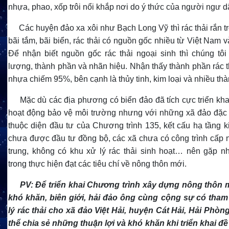
nhựa, phao, xốp trôi nổi khắp nơi do ý thức của người ngư d
Các huyện đảo xa xôi như Bạch Long Vỹ thì rác thải rắn tr
bãi tắm, bãi biển, rác thải có nguồn gốc nhiều từ Việt Nam 
Để nhận biết nguồn gốc rác thải ngoại sinh thì chúng tôi
lượng, thành phần và nhãn hiệu. Nhận thấy thành phần rác t
nhựa chiếm 95%, bên cạnh là thủy tinh, kim loại và nhiều th
Mặc dù các địa phương có biển đảo đã tích cực triển kh
hoạt động bảo vệ môi trường nhưng với những xã đảo đặc 
thuộc diện đầu tư của Chương trình 135, kết cấu hạ tầng ki
chưa được đầu tư đồng bộ, các xã chưa có công trình cấp 
trung, không có khu xử lý rác thải sinh hoạt… nên gặp n
trong thực hiện đạt các tiêu chí về nông thôn mới.
PV:
Để triển khai Chương trình
xây dựng nông thôn m
khó khăn, biên giới, hải đảo
ông cùng cộng sự có tham g
lý rác thải cho xã đảo Việt Hải, huyện Cát Hải, Hải Phòn
thể chia sẻ những thuận lợi và khó khăn khi triển khai đề