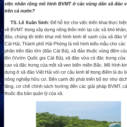
việc nhân rộng mô hình BVMT ở các vùng dân xã đảo v
trên cả nước?
TS.
Lê Xuân Sinh:
Để hỗ trợ cho việc triển khai thực hiệ
về BVMT trong xây dựng nông thôn mới tại các xã khó khăn, 
đảo, chúng tôi triển khai mô hình kinh tế xanh của xã đảo V
Cát Hải, Thành phố Hải Phòng là mô hình kiểu mẫu cho các 
phần trên đảo lớn (đảo Cát Bà), xã đảo thuộc vùng đệm củ
tồn (Vườn Quốc gia Cát Bà), xã đảo vừa có đặc trưng của
cao và đặc trưng của một xã ven biển miền Bắc. Mô hình ki
dựng ở xã đảo Việt Hải với cơ cấu kinh tế trọng điểm là du l
nông nghiệp hữu cơ. Bên cạnh đó phát triển bổ trợ như dịc
tầng, cơ chế chính sách hướng đến các giải pháp BVMT, các
thuộc địa bàn quản lý của xã.