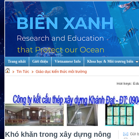
Trang nhất
Giới thiệu
Vietnamese Info
Khoa học & Môi trương biển
Tin Tức
Giáo dục kiến thức môi trường
Hot keys: Education and Training cou
Khó khăn trong xây dựng nông
Gửi b