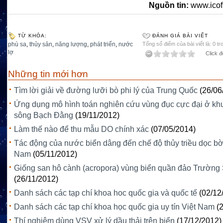
Nguồn tin:
www.icof
TỪ KHÓA:
ĐÁNH GIÁ BÀI VIẾT
phù sa
,
thủy sản
,
năng lượng
,
phát triển
,
nước
Tổng số điểm của bài viết là: 0 tr
lợ
Click đ
Những tin mới hơn
Tìm lời giải về đường lưỡi bò phi lý của Trung Quốc
(26/06
Ứng dụng mô hình toán nghiên cứu vùng đục cực đại ở kh
sông Bạch Đằng
(19/11/2012)
Làm thế nào để thu mẫu DO chính xác
(07/05/2014)
Tác động của nước biển dâng đến chế độ thủy triều dọc bờ
Nam
(05/11/2012)
Giống san hô cành (acropora) vùng biển quần đảo Trường 
(26/11/2012)
Danh sách các tạp chí khoa hoc quốc gia và quốc tế
(02/12
Danh sách các tạp chí khoa học quốc gia uy tín Việt Nam
(
Thí nghiệm dùng VSV xử lý dầu thải trên biển
(17/12/2012)