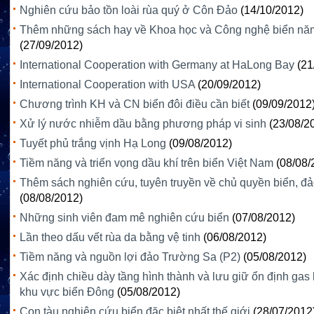
Nghiên cứu bảo tồn loài rùa quý ở Côn Đảo
(14/10/2012)
Thêm những sách hay về Khoa học và Công nghệ biển nă
(27/09/2012)
International Cooperation with Germany at HaLong Bay
(21
International Cooperation with USA
(20/09/2012)
Chương trình KH và CN biển đôi điều cần biết
(09/09/2012
Xử lý nước nhiễm dầu bằng phương pháp vi sinh
(23/08/2
Tuyết phủ trắng vịnh Hạ Long
(09/08/2012)
Tiềm năng và triển vọng dầu khí trên biển Việt Nam
(08/08/
Thêm sách nghiên cứu, tuyên truyền về chủ quyền biển, đ
(08/08/2012)
Những sinh viên đam mê nghiên cứu biển
(07/08/2012)
Lần theo dấu vết rùa da bằng vệ tinh
(06/08/2012)
Tiềm năng và nguồn lợi đảo Trường Sa (P2)
(05/08/2012)
Xác định chiều dày tầng hình thành và lưu giữ ổn định gas 
khu vực biển Đông
(05/08/2012)
Con tàu nghiên cứu biển đặc biệt nhất thế giới
(28/07/2012