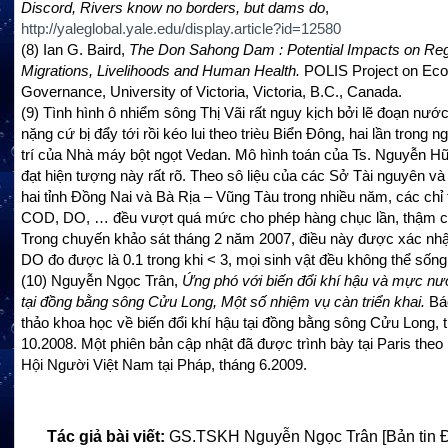
Discord, Rivers know no borders, but dams do
,
http://yaleglobal.yale.edu/display.article?id=12580
(8)
Ian G. Baird,
The Don Sahong Dam : Potential Impacts on Reg
Migrations, Livelihoods and Human Health.
POLIS Project on Ecol
Governance, University of Victoria, Victoria, B.C., Canada.
(9)
Tình hình ô nhiểm sông Thị Vãi rất nguy kịch bởi lẽ đoạn nước
nặng cứ bị đẩy tới rồi kéo lui theo trièu Biển Đông, hai lần trong n
trí của Nhà máy bột ngọt Vedan. Mô hình toán của Ts. Nguyễn H
đạt hiện tượng này rất rõ. Theo sô liệu của các Sở Tài nguyên v
hai tỉnh Đồng Nai và Bà Rịa – Vũng Tàu trong nhiều năm, các chỉ
COD, DO, … đều vượt quá mức cho phép hàng chục lần, thậm c
Trong chuyến khảo sát tháng 2 năm 2007, điều này được xác nhận
DO đo được là 0.1 trong khi < 3, mọi sinh vật đều không thể sốn
(10)
Nguyễn Ngọc Trân,
Ứng phó với biến đổi khí hậu và mực nư
tại đồng bằng sông Cửu Long, Một số nhiệm vụ càn triển khai.
Bá
thảo khoa học về biến đổi khí hậu tại đồng bằng sông Cửu Long, 
10.2008. Một phiên bản cập nhật đã được trình bày tại Paris theo
Hội Người Việt Nam tại Pháp, tháng 6.2009.
Tác giả bài viết:
GS.TSKH Nguyễn Ngọc Trân [Bản tin 