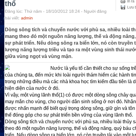
In ra
thổ
Lưu b
Đăng lúc: Thứ năm - 18/10/2012 18:24 - Người đăng
bài viết:
admin
Dòng sông tích và chuyển nước với phù sa, nhiều loài t
mang theo đó một nguồn năng lượng, thế và động năng,
sự phát triển. Nếu dòng sông ra biển lớn, nó còn truyền 
lượng năng lượng triều và tạo ra một vùng sinh thái nướ
giữa vùng ngọt và vùng mặn.
Nước là yếu tố cần thiết cho sự sống tr
của chúng ta, đến mức khi loài người thám hiểm các hành ti
trong những điều mà các nhà khoa học tìm kiếm đầu tiên là d
hiện diện của nước ở đó.
Vì vậy, một vùng lãnh thổ
(1)
có được một dòng sông chảy qua
may mắn cho vùng, cho người dân sinh sống ở nơi đó. Nhận
được nhấn mạnh để biết quý trọng dòng sông, giữ gìn và tôn
thể đóng góp cho sự phát triển bền vững của vùng lãnh thổ.
Dòng sông tích và chuyển nước với phù sa, nhiều loài thủy 
theo đó một nguồn năng lượng, thế và động năng, qu‎ý báu c
triển. Nếu dòng sông ra biển lớn, nó còn truyền tải vào một 