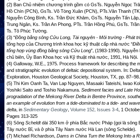
(2)
Ban Chủ nhiệm chương trình gồm có GsTs. Nguyễn Ngọc Trâ
Hồ Chín (PCN), GsTs. Võ Tòng Xuân (PCN), PTs.Văn Thanh (TK
Nguyễn Công Bình, Ks. Trần Đức Khâm, GsTs. Nguyễn Tấn Lập
Trung Ngân, Ks. Trần An Phong, PTs. Trần Hồng Phú, GsTs. Trần
Ts. Tô Phúc Tường.
(3)
“
Đồng bằng sông Cửu Long, Tài nguyên
-
Môi trường -
Phát tr
tổng hợp của Chương trình khoa học kỹ thuật cấp nhà nước “
Điề
tổng hợp vùng đồng bằng sông Cửu Long
”, (1983-1990). Nguyễn
chủ biên, Ủy Ban Khoa học và Kỹ thuật nhà nước, 1991, Hà Nội.
(4)
Galloway, W.E., 1975. Process framework for describing the 
and stratigraphic evolution of deltaic depositional system. In: Delt
Exploration, Houston Geological Society, Houston, TX, pp. 87–98.
(5)
Thi Kim Oanh Ta, Van Lap Nguyen, Masaaki Tateishi, Iwao Ko
Yoshiki Saito and Toshio Nakamura.
Sediment facies and Late H
progradation of the Mekong River Delta in Bentre Province, south
an example of evolution from a tide-dominated to a tide- and wav
delta
, in
Sedimentary Geology
,
Volume 152, Issues 3-4
, 1 Octobe
Pages 313-325
(6)
Sông
Scheldt
dài 350 km ở phía Bắc nước Pháp (gọi là sông E
Tây nước Bỉ, và ở phía Tây Nam nước Hà Lan (sông Schelde).
(7)
Michael Richardson,
Dams in China Turn the Mekong Into a Ri