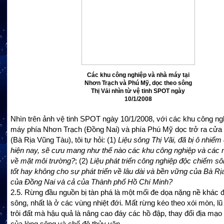
Các khu công nghiệp và nhà máy tại
Nhơn Trạch và Phú Mỹ, dọc theo sông
Thị Vải nhìn từ vệ tinh SPOT ngày
10/1/2008
Nhìn trên ảnh vệ tinh SPOT ngày 10/1/2008, với các khu công n
máy phía Nhơn Trạch (Đồng Nai) và phía Phú Mỹ dọc trở ra cửa
(Bà Rịa Vũng Tàu), tôi tự hỏi: (1)
Liệu sông Thị Vãi, đã bị ô nhiể
hiện nay, sẽ cưu mang như thế nào các khu công nghiệp và các
về mặt môi trường?
; (2)
Liệu phát triển công nghiệp độc chiếm sô
tốt hay không cho sự phát triển về lâu dài và bền vững của Bà R
của Đồng Nai và cả của Thành phố Hồ Chí Minh?
2.5. Rừng đầu nguồn bị tàn phá là một mối đe dọa nặng nề khác đ
sông, nhất là ở các vùng nhiệt đới. Mất rừng kéo theo xói mòn, lũ
trôi đất mà hậu quả là nâng cao đáy các hồ đập, thay đổi địa mạo
của lòng sông và chế độ thủy văn.