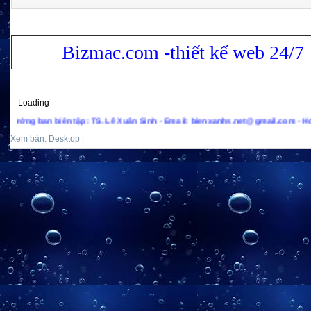
Bizmac.com -thiết kế web 24/7
Loading
ên tập: TS. Lê Xuân Sinh - Email: bienxanhs.net@gmail.com - Hotline: +(84)97
Xem bản: Desktop |
Mobile