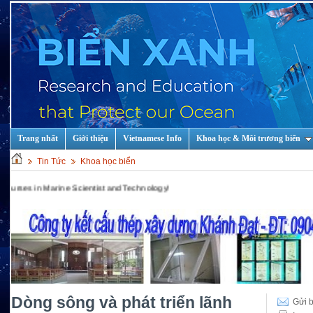
Trang nhất
Giới thiệu
Vietnamese Info
Khoa học & Môi trương biển
Tin Tức
Khoa học biển
Scientist and Technology!
Dòng sông và phát triển lãnh
Gửi b