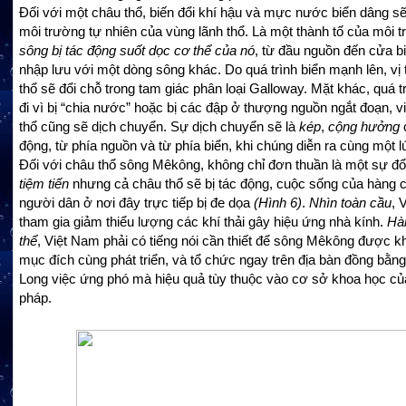
Đối với một châu thổ, biến đổi khí hậu và mực nước biển dâng sẽ
môi trường tự nhiên của vùng lãnh thổ. Là một thành tố của môi 
sông bị tác động suốt dọc cơ thể của nó
, từ đầu nguồn đến cửa b
nhập lưu với một dòng sông khác. Do quá trình biển mạnh lên, vị 
thổ sẽ đổi chỗ trong tam giác phân loại Galloway. Mặt khác, quá t
đi vì bị “chia nước” hoặc bị các đập ở thượng nguồn ngắt đoạn, vi
thổ cũng sẽ dịch chuyển. Sự dịch chuyển sẽ là
kép
,
cộng hưởng
c
động, từ phía nguồn và từ phía biển, khi chúng diễn ra cùng một l
Đối với châu thổ sông Mêkông, không chỉ đơn thuần là một sự đổi
tiệm tiến
nhưng cả châu thổ sẽ bị tác động, cuộc sống của hàng c
người dân ở nơi đây trực tiếp bị đe dọa
(Hình 6)
.
Nhìn toàn cầu
, 
tham gia giảm thiểu lượng các khí thải gây hiệu ứng nhà kính.
Hà
thể
, Việt Nam phải có tiếng nói cần thiết để sông Mêkông được kh
mục đích cùng phát triển, và tổ chức ngay trên địa bàn đồng bằ
Long việc ứng phó mà hiệu quả tùy thuộc vào cơ sở khoa học của
pháp.