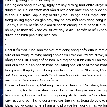
Liên hệ đến sông Mêkông, nguy cơ này dường như chưa được n
đúng mức. Cái
lời trước mắt
vẫn được chọn mặc cho nguy cơ triệ
lâu dài
. Hồ Tonlé Sap là một ví dụ cụ thể. Do nạn phá rừng quanh
trong những thập niên gần đây, đáy hồ này mỗi năm đang nâng lê
12 cm, sức chứa của hồ giảm đi nhanh chóng, chức năng trữ và đ
hồ này sẽ thay đổi khác với trước đây là điều sẽ xảy ra nếu khô
được tình hình phá rừng hiện nay.
*
* *
Phát triển một vùng lãnh thổ với một dòng sông chảy qua là một c
sức quan trọng, thường mang tính chiến lược đối với đất nước, 
bằng sông Cửu Long chẳng hạn. Những công trình của dự án tổn
như của các dự án ngành hoặc tiểu vùng phải đứng vững và hoạt 
trong nhiều thập kỷ nếu không phải là lâu hơn nữa. Như vậy,
khôn
đặt dòng sông và vùng lãnh thổ đó vào bối cảnh của biến đổi khí 
mực nước biển dâng đang diễn ra
.
Đối với châu thổ sông Mêkông, trên phần lãnh thổ Việt Nam, tron
cáo, chúng tôi đã bước đầu chỉ ra những tác động lên môi trường
lên đời sống kinh tế xã hội, những luồng “di dân sinh thái” có nhi
xảy ra, cùng với những công việc cần triển khai, trong đó có các
khoa học và công nghệ, nhằm ứng phó với biến đổi khí hậu và bi