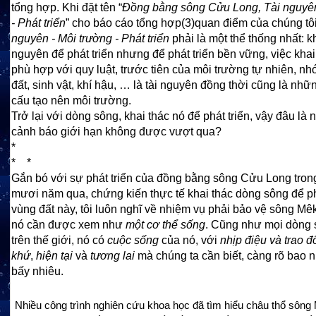
tổng hợp. Khi đặt tên “
Đồng bằng sông Cửu Long, Tài nguyên
- Phát triển
” cho báo cáo tổng hợp
(3)
quan điểm của chúng tôi
nguyên - Môi trường - Phát triển
phải là một thể thống nhất: kh
nguyên để phát triển nhưng để phát triển bền vững, việc khai
phù hợp với quy luật, trước tiên của môi trường tự nhiên, n
đất, sinh vật, khí hậu, … là tài nguyên đồng thời cũng là nhữ
cấu tạo nên môi trường.
Trở lại với dòng sông, khai thác nó để phát triển, vậy đâu là
cảnh báo giới hạn không được vượt qua?
*
* *
Gắn bó với sự phát triển của đồng bằng sông Cửu Long tron
mươi năm qua, chứng kiến thực tế khai thác dòng sông để ph
vùng đất này, tôi luôn nghĩ về nhiệm vụ phải bảo vệ sông Mê
nó cần được xem như
một
cơ thể sống
. Cũng như mọi dòng 
trên thế giới, nó có
cuộc sống
của nó, với
nhịp điệu và trao đ
khứ
,
hiện tại
và
tương lai
mà chúng ta cần biết, càng rõ bao n
bấy nhiêu.
Nhiều công trình nghiên cứu khoa học đã tìm hiểu châu thổ sông