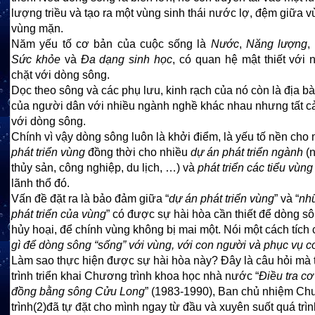
lượng triều và tạo ra một vùng sinh thái nước lợ, đệm giữa v
vùng mặn.
Năm yếu tố cơ bản của cuộc sống là
Nước
,
Năng lượng
,
Sức khỏe
và
Đa dạng sinh học
, có quan hệ mật thiết với
chặt với dòng sông.
Dọc theo sông và các phụ lưu, kinh rạch của nó còn là địa b
của người dân với nhiều ngành nghề khác nhau nhưng tất c
với dòng sông.
Chính vì vậy dòng sông luôn là khởi điểm, là yếu tố nền cho
phát triển vùng
đồng thời cho nhiều
dự án phát triển ngành
(n
thủy sản, công nghiệp, du lịch, …) và
phát triển các tiểu vùng
lãnh thổ đó.
Vấn đề đặt ra là bảo đảm giữa “
dự án phát triển vùng
” và “
nh
phát triển của vùng
” có được sự hài hòa cần thiết để dòng s
hủy hoại, để chính vùng không bị mai một. Nói một cách tích
gì để dòng sông “sống” với vùng, với con người và phục vụ 
Làm sao thực hiện được sự hài hòa này? Đây là câu hỏi mà 
trình triển khai Chương trình khoa học nhà nước “
Điều tra c
đồng bằng sông Cửu Long
” (1983-1990), Ban chủ nhiệm C
trình
(2)
đã tự đặt cho mình ngay từ đầu và xuyên suốt quá trìn