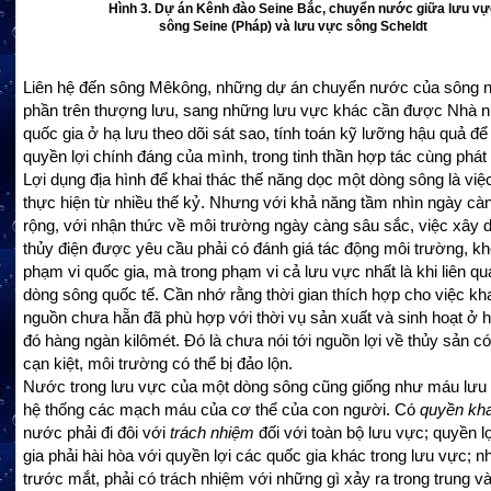
Hình 3.
Dự án Kênh đào Seine Bắc, chuyển nước giữa
lưu vự
sông Seine (Pháp) và lưu vực sông Scheldt
Liên hệ đến sông Mêkông, những dự án chuyển nước của sông n
phần trên thượng lưu, sang những lưu vực khác cần được Nhà 
quốc gia ở hạ lưu theo dõi sát sao, tính toán kỹ lưỡng hậu quả để
quyền lợi chính đáng của mình, trong tinh thần hợp tác cùng phát t
Lợi dụng địa hình để khai thác thế năng dọc một dòng sông là vi
thực hiện từ nhiều thế kỷ. Nhưng với khả năng tầm nhìn ngày c
rộng, với nhận thức về môi trường ngày càng sâu sắc, việc xây
thủy điện được yêu cầu phải có đánh giá tác động môi trường, kh
phạm vi quốc gia, mà trong phạm vi cả lưu vực nhất là khi liên q
dòng sông quốc tế. Cần nhớ rằng thời gian thích hợp cho việc kh
nguồn chưa hẵn đã phù hợp với thời vụ sản xuất và sinh hoạt ở 
đó hàng ngàn kilômét. Đó là chưa nói tới nguồn lợi về thủy sản c
cạn kiệt, môi trường có thể bị đảo lộn.
Nước trong lưu vực của một dòng sông cũng giống như máu lưu 
hệ thống các mạch máu của cơ thể của con người. Có
quyền kha
nước phải đi đôi với
trách nhiệm
đối với toàn bộ lưu vực; quyền l
gia phải hài hòa với quyền lợi các quốc gia khác trong lưu vực; nh
trước mắt, phải có trách nhiệm với những gì xảy ra trong trung và