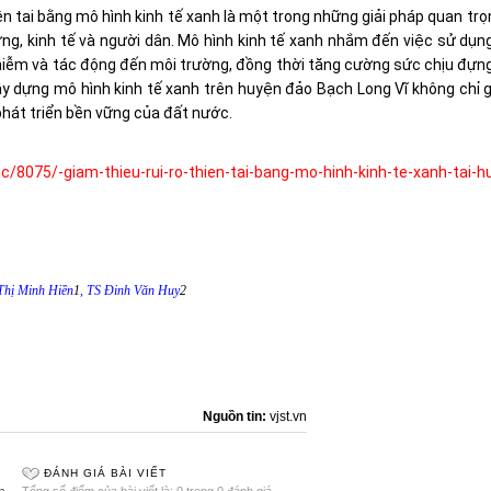
iên tai bằng mô hình kinh tế xanh là một trong những giải pháp quan tr
ờng, kinh tế và người dân. Mô hình kinh tế xanh nhắm đến việc sử dụn
hiễm và tác động đến môi trường, đồng thời tăng cường sức chịu đựn
y dựng mô hình kinh tế xanh trên huyện đảo Bạch Long Vĩ không chỉ gi
 phát triển bền vững của đất nước.
tuc/8075/-giam-thieu-rui-ro-thien-tai-bang-mo-hinh-kinh-te-xanh-tai-
 Thị Minh Hiền
1
, TS Đinh Văn Huy
2
Nguồn tin:
vjst.vn
ĐÁNH GIÁ BÀI VIẾT