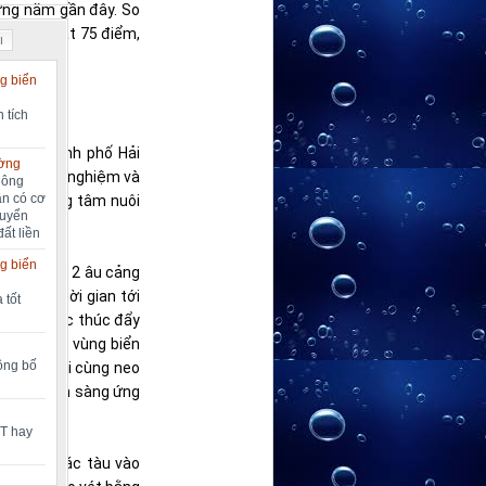
ững năm gần đây. So
Vĩ hiện đạt 75 điểm,
I
g biển
 tích
n của thành phố Hải
ường
u lịch trải nghiệm và
nông
ần có cơ
 cá, trung tâm nuôi
huyển
đất liền
g biển
à vận hành 2 âu cảng
 Trong thời gian tới
 tốt
n… cần được thúc đẩy
i riêng và vùng biển
công bố
các tàu khi cùng neo
g Vĩ để sẵn sàng ứng
MT hay
tàu khi các tàu vào