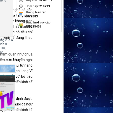
Máy chủ tìm kiếm:
2
hiêng
m.
Hôm nay:
218733
hậu cần nghề cá cần
Tháng hiện tại:
i cơ sở hạ tầng phục
3079383
 cung cấp không gian
Tổng lượt truy cập:
 đề xả chất thải vào
185325458
sánh với bộ tiêu chí
g kinh tế đang theo
ộng của ô
đến du
m Du,
ang
ểm thăm quan như chùa
iên cứu khuyến nghị
 động và đầu tư nâng
tại đảo Bạch Long Vĩ
ối chiếu với bộ tiêu
g phát triển kinh tế
ên gia xác định được
hình thức nuôi cá ngừ
y phát triển kinh tế