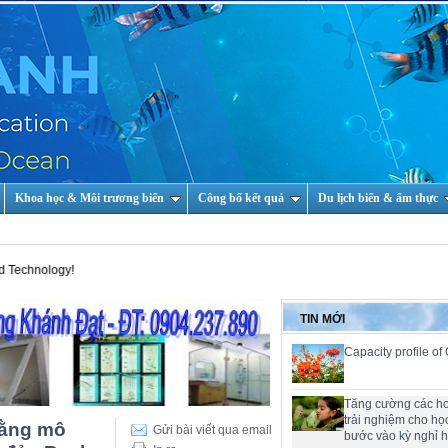
Khoa học & Môi trương biển
Công bố kết quả
Du lịch biển & ẩm thực
TIN MỚI
Capacity profile of
Tăng cường các h
trải nghiệm cho họ
 bằng mô
Gửi bài viết qua email
bước vào kỳ nghỉ 