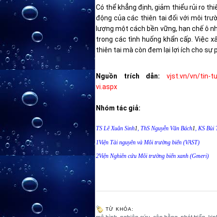
Có thể khẳng định, giảm thiểu rủi ro th
động của các thiên tai đối với môi trư
lượng một cách bền vững, hạn chế ô n
trong các tình huống khẩn cấp. Việc xâ
thiên tai mà còn đem lại lợi ích cho sự
Nguồn trích dẫn:
vjst.vn/vn/tin-
vi.aspx
Nhóm tác giả:
TS Lê Xuân Sinh
1
, ThS Nguyễn Văn Bách
1
, KS Bùi
1
Viện
Tài nguyên và Môi trường biển (VAST)
2
Viện Nghiên cứu Môi trường biển xanh (Gmeri)
TỪ KHÓA: