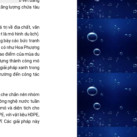
ải pháp nạo vét bằng
 tăng lượng chứa tàu
 trị về địa chất, văn
 là mô hình du lịch).
ng bày các bức tranh
ng có như Hoa Phượng
 cao điểm của mùa du
y dựng thành công mô
giải pháp xanh trong
 trường đến công tác
có che chắn nên nhóm
 công nghệ nước tuần
 mô và diện tích cho
E, với vật liệu HDPE,
ĩ. Các giải pháp này