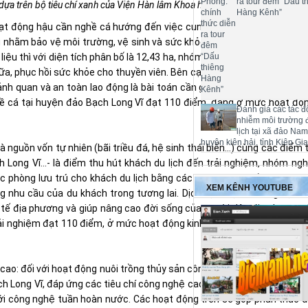
ra tour đêm “Dấu t
 dựa trên bộ tiêu chí xanh của Viện Hàn lâm Khoa học và Công nghệ Việt Na
Hàng Kênh”
oạt động hậu cần nghề cá hướng đến việc cung cấp đầy đủ các dịch 
ưu nhằm bảo vệ môi trường, vệ sinh và sức khỏe cho thuyền viên. Ngoà
liệu thì với diện tích phân bố là 12,43 ha, nhóm nghiên cứu đã đề xuất
ữa, phục hồi sức khỏe cho thuyền viên. Bên cạnh đó, giải quyết các vấn
h quan và an toàn lao động là bài toán cần giải quyết trước mắt. So 
ề cá tại huyện đảo Bạch Long Vĩ đạt 110 điểm, đang ở mức hoạt độn
Đánh giá các tác đ
nhiễm môi trường 
lịch tại xã đảo Na
huyện kiên hải, tỉnh Kiên Gi
ế là nguồn vốn tự nhiên (bãi triều đá, hệ sinh thái biển...) cùng các đi
 Long Vĩ…- là điểm thu hút khách du lịch đến trải nghiệm, nhóm ngh
c phòng lưu trú cho khách du lịch bằng các mô hình nhà lắp ghép di
XEM KÊNH YOUTUBE
nhu cầu của du khách trong tương lai. Dịch vụ du lịch trải nghiệm 
 tế địa phương và giúp nâng cao đời sống của người dân địa phương. Đ
rải nghiệm đạt 110 điểm, ở mức hoạt động kinh tế đang theo định hướn
 cao: đối với hoạt động nuôi trồng thủy sản công nghệ cao, nhóm chuy
ạch Long Vĩ, đáp ứng các tiêu chí công nghệ cao là nuôi vươn khơi như 
ới công nghệ tuần hoàn nước. Các hoạt động trên sẽ góp phần thúc đẩ