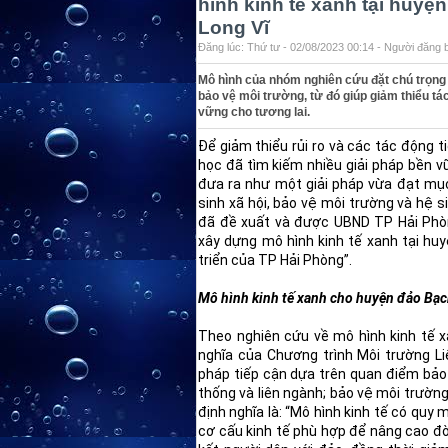
hình kinh tế xanh tại huyệ
Long Vĩ
Đăng lúc: Thứ tư - 02/08/2023 00:14 - Người đăng b
Mô hình của nhóm nghiên cứu đặt chú trọng v
bảo vệ môi trường, từ đó giúp giảm thiểu tác
vững cho tương lai.
Để giảm thiểu rủi ro và các tác động t
học đã tìm kiếm nhiều giải pháp bền v
đưa ra như một giải pháp vừa đạt mục
sinh xã hội, bảo vệ môi trường và hệ s
đã đề xuất và được UBND TP Hải Phòn
xây dựng mô hình kinh tế xanh tại hu
triển của TP Hải Phòng”.
Mô hình kinh tế xanh cho huyện đảo Bạc
Theo nghiên cứu về mô hình kinh tế 
nghĩa của Chương trình Môi trường L
pháp tiếp cận dựa trên quan điểm bảo 
thống và liên ngành; bảo vệ môi trườn
định nghĩa là: “Mô hình kinh tế có quy
cơ cấu kinh tế phù hợp để nâng cao đời