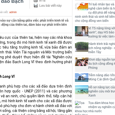
n đảo Bạch
In ra
Trí tuệ nhân tạo và
Lưu bài viết này
nghệ cảm biến là h
ài viết:
admin
cụ đột phá để nân
ninh sinh thái và sinh kế bề
ào sự cân bằng giữa việc phát triển kinh tế và
cho cộng đồng ven biển
 động của thiên tai, đảm bảo sự phát triển bền
Vị TS nặng lòng với
xanh", dạy HS bảo
trường từ việc làm 
iêu cực của thiên tai, hiện nay các nhà khoa
ững, trong đó mô hình kinh tế xanh đã được
Hành trình trải ng
 tiêu tăng trưởng kinh tế, vừa bảo đảm an
lịch nông nghiệp -
inh thái. Viện Tài nguyên và Môi trường biển
miền Tây
g phê duyệt thực hiện đề tài “Nghiên cứu
Khơi dậy nguồn lực
yện đảo Bạch Long Vĩ theo định hướng phát
du lịch cộng đồng 
Phòng
Tiềm năng đảo Vĩn
h Long Vĩ
Móng Cái (tỉnh Qu
xanh phù hợp cho các xã đảo dựa trên định
Hồ sơ năng lực củ
iên hợp quốc - UNEP (2011) và các phương
nghiên cứu môi tr
Xanh
vệ an ninh, chủ quyền lãnh thổ; tiếp cận hệ
g, mô hình kinh tế xanh cho các xã đảo được
Tọa đàm khoa học t
 mô phù hợp cho đơn vị hành chính xã đảo với
nhiệm vụ nghiên c
 sống, cải thiện công bằng xã hội, tăng gắn
nhà nước