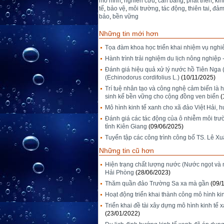
mô hình
,
nghiên cứu
,
cân bằng
,
phát triển
,
kin
tế
,
bảo vệ
,
môi trường
,
tác động
,
thiên tai
,
đả
bảo
,
bền vững
Những tin mới hơn
Tọa đàm khoa học triển khai nhiệm vụ ngh
Hành trình trải nghiệm du lịch nông nghiệp
Đánh giá hiệu quả xử lý nước hồ Tiên Nga 
(Echinodorus cordifolius L.)
(10/11/2025)
Trí tuệ nhân tạo và công nghệ cảm biến là h
sinh kế bền vững cho cộng đồng ven biển
(
Mô hình kinh tế xanh cho xã đảo Việt Hải, 
Đánh giá các tác động của ô nhiễm môi trườ
tỉnh Kiên Giang
(09/06/2025)
Tuyển tập các công trình công bố TS. Lê X
Những tin cũ hơn
Hiện trạng chất lượng nước (Nước ngọt và 
Hải Phòng
(28/06/2023)
Thăm quần đảo Trường Sa xa mà gần
(09/
Hoạt động triển khai thành công mô hình kin
Triển khai đề tài xây dựng mô hình kinh t
(23/01/2022)