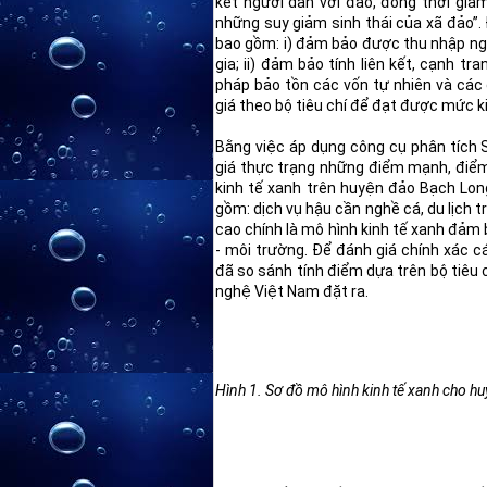
kết người dân với đảo, đồng thời giả
những suy giảm sinh thái của xã đảo”.
bao gồm: i) đảm bảo được thu nhập ng
gia; ii) đảm bảo tính liên kết, cạnh tra
pháp bảo tồn các vốn tự nhiên và các 
giá theo bộ tiêu chí để đạt được mức ki
Bằng việc áp dụng công cụ phân tích
giá thực trạng những điểm mạnh, điểm
kinh tế xanh trên huyện đảo Bạch Long
gồm: dịch vụ hậu cần nghề cá, du lịch 
cao chính là mô hình kinh tế xanh đảm b
- môi trường. Để đánh giá chính xác c
đã so sánh tính điểm dựa trên bộ tiêu
nghệ Việt Nam đặt ra.
Hình 1. Sơ đồ mô hình kinh tế xanh cho h