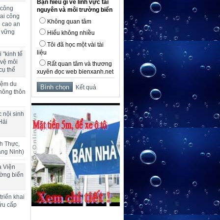
Bạn hiểu gì về lĩnh vực tài
 công
nguyên và môi trường biển
ai công
Không quan tâm
g cao an
n vững
Hiểu không nhiều
Tôi đã học một vài tài
liệu
 "kinh tế
 vệ môi
Rất quan tâm và thương
cụ thể
xuyên đọc web bienxanh.net
hiệm du
Kết quả
 nông thôn
 nội sinh
Hải
h Thực,
ảng Ninh)
a Viện
ường biển
riển khai
ứu cấp