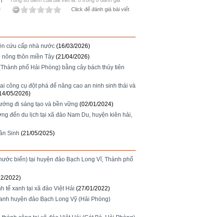
h
Tổng số điểm của bài viết là: 0 trong 0 đánh giá
m
Click để đánh giá bài viết
iên cứu cấp nhà nước
(16/03/2026)
 - nông thôn miền Tây
(21/04/2026)
(Thành phố Hải Phòng) bằng cây bách thủy tiên
ai công cụ đột phá để nâng cao an ninh sinh thái và
14/05/2026)
hướng đi sáng tạo và bền vững
(02/01/2024)
ng đến du lịch tại xã đảo Nam Du, huyện kiên hải,
uân Sinh
(21/05/2025)
nước biển) tại huyện đảo Bạch Long Vĩ, Thành phố
12/2022)
h tế xanh tại xã đảo Việt Hải
(27/01/2022)
ế xanh huyện đảo Bạch Long Vỹ (Hải Phòng)