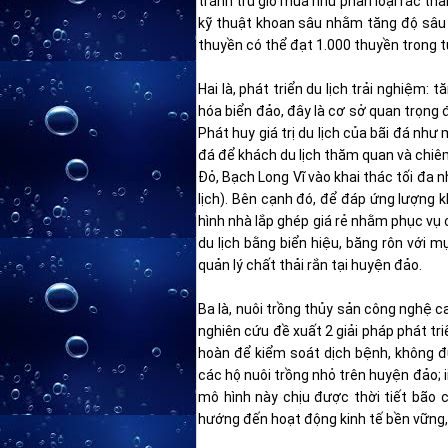
tránh trú gió mùa như phân loại rác th
kỹ thuật khoan sâu nhằm tăng độ sâu 
thuyền có thể đạt 1.000 thuyền trong t
Hai là, phát triển du lịch trải nghiệm:
hóa biển đảo, đây là cơ sở quan trọng đ
Phát huy giá trị du lịch của bãi đá nh
đá để khách du lịch thăm quan và chi
Đỏ, Bạch Long Vĩ vào khai thác tối đa
lịch). Bên cạnh đó, để đáp ứng lượng 
hình nhà lắp ghép giá rẻ nhằm phục vụ
du lịch bằng biển hiệu, băng rôn với 
quản lý chất thải rắn tại huyện đảo.
Ba là, nuôi trồng thủy sản công nghệ 
nghiên cứu đề xuất 2 giải pháp phát tr
hoàn để kiểm soát dịch bệnh, không đ
các hộ nuôi trồng nhỏ trên huyện đảo; i
mô hình này chịu được thời tiết bão c
hướng đến hoạt động kinh tế bền vững,