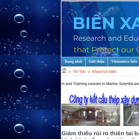
Trang nhất
Giới thiệu
Vietnamese Info
Tin Tức
Khoa học biển
Hot keys: Education and Training courses in Marine Scientist and Technology!
Giảm thiểu rủi ro thiên tai