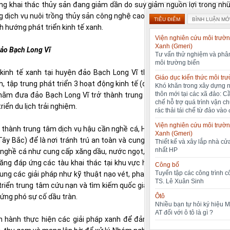
ng khai thác thủy sản đang giảm dần do suy giảm nguồn lợi trong nh
ng dịch vụ nuôi trồng thủy sản công nghệ cao tại huyện đảo Bạch Long 
TIÊU ĐIỂM
BÌNH LUẬN MỚ
 hướng phát triển kinh tế xanh.
Viện nghiên cứu môi trườn
Xanh (Gmeri)
đảo Bạch Long Vĩ
Tư vấn thử nghiệm và phân
môi trường biển
kinh tế xanh tại huyện đảo Bạch Long Vĩ theo định hướng phát triể
Giáo dục kiến thức môi tr
, tập trung phát triển 3 hoạt động kinh tế (dịch vụ hậu cần nghề cá, d
Khó khăn trong xây dựng 
thôn mới tại các xã đảo: C
hằm đưa đảo Bạch Long Vĩ trở thành trung tâm dịch vụ hậu cần nghề
chế hỗ trợ quá trình vận c
iển du lịch trải nghiệm.
rác thải tái chế từ đảo vào 
Viện nghiên cứu môi trườn
rở thành trung tâm dịch vụ hậu cần nghề cá, Hải Phòng cần nâng cấp v
Xanh (Gmeri)
 Bắc) để là nơi tránh trú an toàn và cung cấp các dịch vụ cần thiết.
Thiết kế và xây lắp nhà cửa
nhất HP
n nghề cá như cung cấp xăng dầu, nước ngọt, thu mua, sơ chế hải sả
năng đáp ứng các tàu khai thác tại khu vực huyện đảo Bạch Long Vĩ nó
Công bố
Tuyển tập các công trình 
sung các giải pháp như kỹ thuật nạo vét, phao ngăn tránh va đập cho 
TS. Lê Xuân Sinh
t triển trung tâm cứu nạn và tìm kiếm quốc gia tại huyện đảo Bạch Lon
 ứng phó sự cố dầu tràn.
Ôtô
Nhiều bạn tự hỏi ký hiệu 
AT đối với ô tô là gì ?
n hành thực hiện các giải pháp xanh để đảm bảo môi trường của âu 