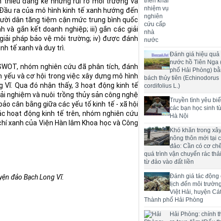
m thiểu đáng kể những rủi ro môi trường và
 Đầu ra của mô hình kinh tế xanh hướng đến
ười dân tăng tiệm cận mức trung bình quốc
nh và gắn kết doanh nghiệp; iii) gắn các giải
giải pháp bảo vệ môi trường; iv) được đánh
nh tế xanh và duy trì.
Đánh giá hiệu quả 
nước hồ Tiên Nga
 SWOT, nhóm nghiên cứu đã phân tích, đánh
phố Hải Phòng) bằ
 yếu và cơ hội trong việc xây dựng mô hình
bách thủy tiên (Echinodorus
 Vĩ. Qua đó nhận thấy, 3 hoạt động kinh tế
cordifolius L.)
trải nghiệm và nuôi trồng thủy sản công nghệ
Truyền tình yêu bi
ảo cân bằng giữa các yếu tố kinh tế - xã hội
các bạn học sinh t
ác hoạt động kinh tế trên, nhóm nghiên cứu
Hà Nội
 chí xanh của Viện Hàn lâm Khoa học và Công
Khó khăn trong xâ
nông thôn mới tại 
đảo: Cần có cơ chế
quá trình vận chuyển rác thải
từ đảo vào đất liền
Đánh giá tác động
uyện đảo Bạch Long Vĩ.
lịch đến môi trườn
Việt Hải, huyện Cát
Thành phố Hải Phòng
Hải Phòng: chính t