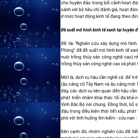
cho huyện đảo trong bối cảnh hoạt độ
sánh với bộ tiêu chí đánh giá, hoạt độ
ở mức hoạt động kinh tế đang theo định
Đề xuất mô hình kinh tế xanh tại huyện 
Đề tài “Nghiên cứu xây dựng mô hình 
Phòng” đã đề xuất mô hình kinh tế xanh
nuôi trồng thủy sản công nghệ cao) n
trồng thủy sản công nghệ cao và phát tr
Một là, dịch vụ hậu cần nghề cá: để t
(âu cảng cũ Tây Nam và âu cảng mới Tây
đây, các dịch vụ liên quan đến hậu cầ
phát triển nhằm khai thác tối đa khả 
Vịnh Bắc Bộ nói chung. Đồng thời, bổ 
đậu trong điều kiện thời tiết xấu; phá
phó với tình huống tìm kiếm - cứu nạn -
Bên cạnh đó, nhóm nghiên cứu đã tiế