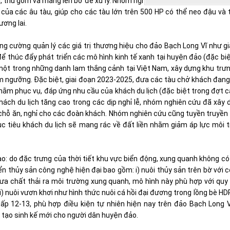
ải, thu gom và mang lên bờ để xử lý. Nhóm nghiên cứu cũng đã đưa ra gi
của các âu tàu, giúp cho các tàu lớn trên 500 HP có thể neo đậu và
ương lai.
 tăng cường quản lý các giá trị thương hiệu cho đảo Bạch Long Vĩ như giá
ể thúc đẩy phát triển các mô hình kinh tế xanh tại huyện đảo (đặc biệt
ư một trong những danh lam thắng cảnh tại Việt Nam, xây dựng khu trư
êm ngưỡng. Đặc biệt, giai đoạn 2023-2025, đưa các tàu chở khách đa
 nhằm phục vụ, đáp ứng nhu cầu của khách du lịch (đặc biệt trong đợt
khách du lịch tăng cao trong các dịp nghỉ lễ, nhóm nghiên cứu đã xâ
 chỗ ăn, nghỉ cho các đoàn khách. Nhóm nghiên cứu cũng tuyền truyền 
mục tiêu khách du lịch sẽ mang rác về đất liền nhằm giảm áp lực môi
cao: do đặc trưng của thời tiết khu vực biển động, xung quanh không 
iển thủy sản công nghệ hiện đại bao gồm: i) nuôi thủy sản trên bờ với
ưa chất thải ra môi trường xung quanh, mô hình này phù hợp với quy
i) nuôi vươn khơi như hình thức nuôi cá hồi đại đương trong lồng bè HDP
ấp 12-13, phù hợp điều kiện tự nhiên hiện nay trên đảo Bạch Long V
 tạo sinh kế mới cho người dân huyện đảo.