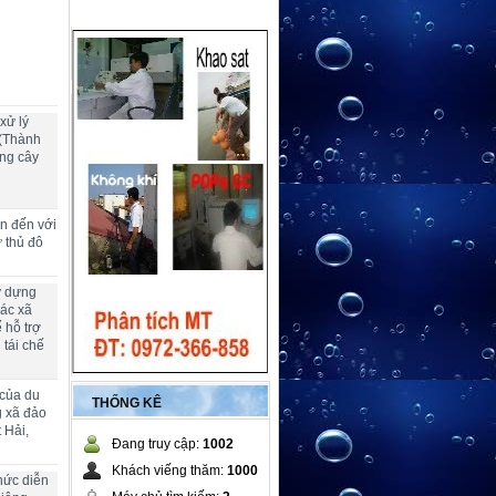
xử lý
 (Thành
ng cây
ển đến với
ừ thủ đô
y dựng
các xã
 hỗ trợ
 tái chế
 của du
THỐNG KÊ
g xã đảo
 Hải,
Đang truy cập:
1002
Khách viếng thăm:
1000
hức diễn