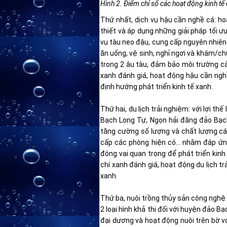
Hình 2. Điểm chỉ số các hoạt động kinh tế
Thứ nhất, dịch vụ hậu cần nghề cá: h
thiết và áp dụng những giải pháp tối 
vụ tàu neo đậu, cung cấp nguyên nhiên 
ăn uống, vệ sinh, nghỉ ngơi và khám/ch
trong 2 âu tàu, đảm bảo môi trường cản
xanh đánh giá, hoạt động hậu cần ngh
định hướng phát triển kinh tế xanh.
Thứ hai, du lịch trải nghiệm: với lợi th
Bạch Long Tự, Ngọn hải đăng đảo Bạch
tăng cường số lượng và chất lượng cá
cấp các phòng hiện có… nhằm đáp ứng 
đóng vai quan trọng để phát triển kinh
chí xanh đánh giá, hoạt động du lịch t
xanh.
Thứ ba, nuôi trồng thủy sản công nghệ
2 loại hình khả thi đối với huyện đảo B
đại dương và hoạt động nuôi trên bờ v