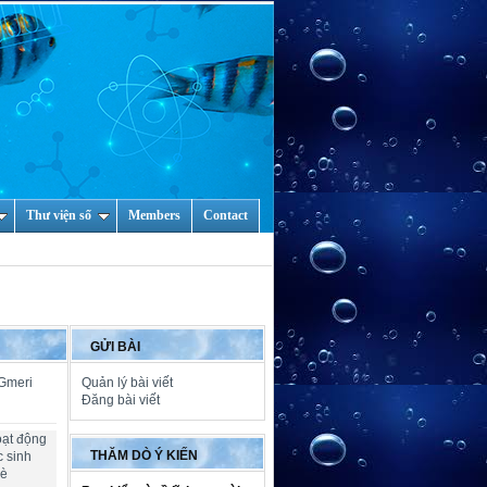
Thư viện số
Members
Contact
GỬI BÀI
 Gmeri
Quản lý bài viết
Đăng bài viết
oạt động
THĂM DÒ Ý KIẾN
c sinh
hè