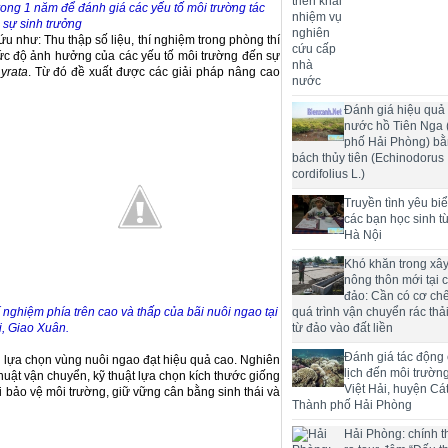
rong 1 năm để đánh giá các yếu tố môi trường tác
 sự sinh trưởng
 như: Thu thập số liệu, thí nghiệm trong phòng thí
ức độ ảnh hưởng của các yếu tố môi trường đến sự
Lyrata
. Từ đó đề xuất được các giải pháp nâng cao
Đánh giá hiệu quả 
nước hồ Tiên Nga
phố Hải Phòng) bằ
bách thủy tiên (Echinodorus
cordifolius L.)
Truyền tình yêu bi
các bạn học sinh t
Hà Nội
Khó khăn trong xâ
nông thôn mới tại 
đảo: Cần có cơ chế
hí nghiệm phía trên cao và thấp của bãi nuôi ngao tại
quá trình vận chuyển rác thải
i, Giao Xuân.
từ đảo vào đất liền
Đánh giá tác động
ời dân lựa chọn vùng nuôi ngao đạt hiệu quả cao. Nghiên
lịch đến môi trườn
thuật vận chuyển, kỹ thuật lựa chọn kích thước giống
Việt Hải, huyện Cát
 bảo vệ môi trường, giữ vững cân bằng sinh thái và
Thành phố Hải Phòng
Hải Phòng: chính t