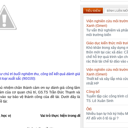
TIÊU ĐIỂM
BÌNH LUẬN MỚ
Viện nghiên cứu môi trườn
Xanh (Gmeri)
Tư vấn thử nghiệm và phân
môi trường biển
Giáo dục kiến thức môi tr
Khó khăn trong xây dựng 
thôn mới tại các xã đảo: C
chế hỗ trợ quá trình vận c
rác thải tái chế từ đảo vào 
Viện nghiên cứu môi trườn
chủ trì buổi nghiệm thu, công bố kết quả đánh giá
Xanh (Gmeri)
 loại xuất sắc (90/100).
Thiết kế và xây lắp nhà cửa
nhất HP
chủ nhiệm chân thành cảm ơn sự đánh giá công tâm
Công bố
tâm của cơ quan chủ trì, GS.TS Trần Đức Thạnh và
Tuyển tập các công trình 
 vào sự bảo vệ thành công của đề tài. Dưới đây là
TS. Lê Xuân Sinh
ề tài:
Ôtô
Nhiều bạn tự hỏi ký hiệu 
 học vị
Vai trò thực hiện trong đề tài
AT đối với ô tô là gì ?