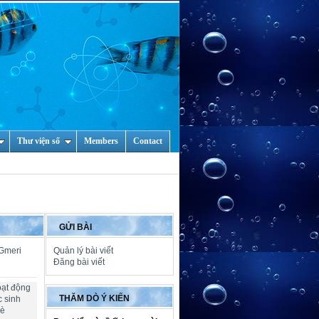
Thư viện số
Members
Contact
GỬI BÀI
 Gmeri
Quản lý bài viết
Đăng bài viết
oạt động
THĂM DÒ Ý KIẾN
c sinh
hè