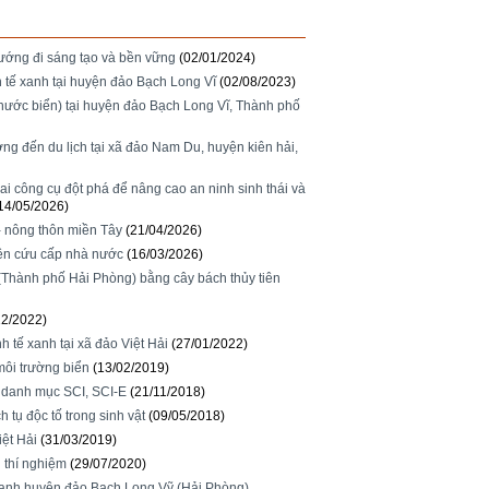
hướng đi sáng tạo và bền vững
(02/01/2024)
nh tế xanh tại huyện đảo Bạch Long Vĩ
(02/08/2023)
nước biển) tại huyện đảo Bạch Long Vĩ, Thành phố
ng đến du lịch tại xã đảo Nam Du, huyện kiên hải,
ai công cụ đột phá để nâng cao an ninh sinh thái và
14/05/2026)
 - nông thôn miền Tây
(21/04/2026)
iên cứu cấp nhà nước
(16/03/2026)
(Thành phố Hải Phòng) bằng cây bách thủy tiên
12/2022)
h tế xanh tại xã đảo Việt Hải
(27/01/2022)
môi trường biển
(13/02/2019)
c danh mục SCI, SCI-E
(21/11/2018)
 tụ độc tố trong sinh vật
(09/05/2018)
iệt Hải
(31/03/2019)
 thí nghiệm
(29/07/2020)
ế xanh huyện đảo Bạch Long Vỹ (Hải Phòng)