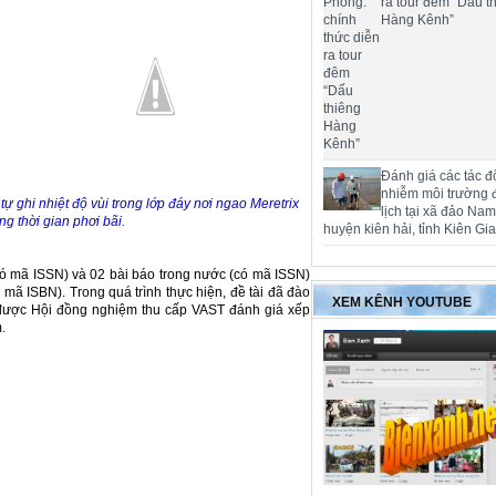
ra tour đêm “Dấu t
Hàng Kênh”
Đánh giá các tác đ
nhiễm môi trường 
tự ghi nhiệt độ vùi trong lớp đáy nơi ngao Meretrix
lịch tại xã đảo Na
ong thời gian phơi bãi.
huyện kiên hải, tỉnh Kiên Gi
có mã ISSN) và 02 bài báo trong nước (có mã ISSN)
 mã ISBN). Trong quá trình thực hiện, đề tài đã đào
XEM KÊNH YOUTUBE
đã được Hội đồng nghiệm thu cấp VAST đánh giá xếp
.