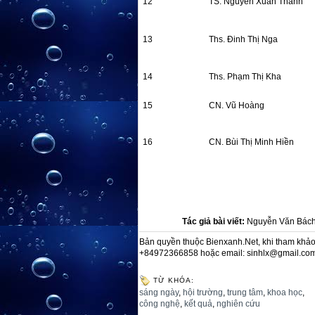
12
TS. Nguyễn Xuân Thành
13
Ths. Đinh Thị Nga
14
Ths. Phạm Thị Kha
15
CN. Vũ Hoàng
16
CN. Bùi Thị Minh Hiền
Tác giả bài viết:
Nguyễn Văn Bách,
Bản quyền thuộc Bienxanh.Net, khi tham khảo 
+84972366858 hoặc email: sinhlx@gmail.co
TỪ KHÓA:
sáng ngày
,
hội trường
,
trung tâm
,
khoa học
,
công nghệ
,
kết quả
,
nghiên cứu