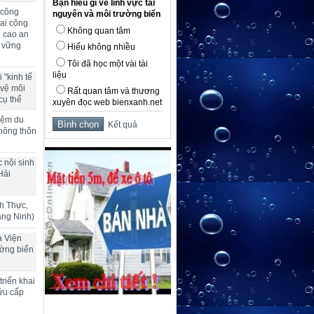
Bạn hiểu gì về lĩnh vực tài
 công
nguyên và môi trường biển
ai công
Không quan tâm
g cao an
n vững
Hiểu không nhiều
Tôi đã học một vài tài
liệu
 "kinh tế
 vệ môi
Rất quan tâm và thương
cụ thể
xuyên đọc web bienxanh.net
hiệm du
Kết quả
 nông thôn
 nội sinh
Hải
h Thực,
ảng Ninh)
a Viện
ường biển
riển khai
ứu cấp