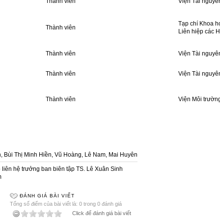
Thành viên
Viện Tài nguyê
Tạp chí Khoa họ
Thành viên
Liên hiệp các H
Thành viên
Viện Tài nguyê
Thành viên
Viện Tài nguyê
Thành viên
Viện Môi trườn
 Bùi Thị Minh Hiền, Vũ Hoàng, Lê Nam, Mai Huyên
liên hệ trưởng ban biên tập TS. Lê Xuân Sinh
m
ĐÁNH GIÁ BÀI VIẾT
Tổng số điểm của bài viết là: 0 trong 0 đánh giá
Click để đánh giá bài viết