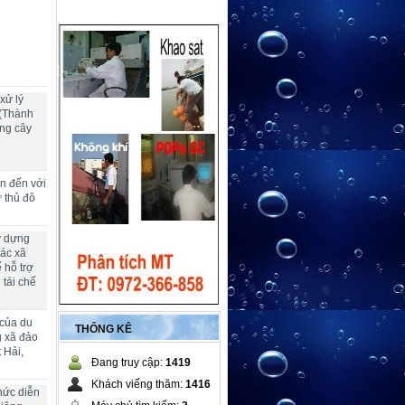
xử lý
 (Thành
ng cây
ển đến với
ừ thủ đô
y dựng
các xã
 hỗ trợ
 tái chế
 của du
THỐNG KÊ
g xã đảo
 Hải,
Đang truy cập:
1419
Khách viếng thăm:
1416
hức diễn