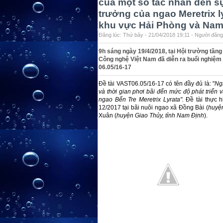
của một số tác nhân đến s
trưởng của ngao Meretrix ly
khu vực Hải Phòng và Nam
Đăng lúc: Thứ bảy - 21/04/2018 19:11 - Người đăng 
9h sáng ngày 19/4/2018, tại Hội trường tầng
Công nghệ Việt Nam đã diễn ra buổi nghiệm 
06.05/16-17
Đề tài VAST06.05/16-17 có tên đầy đủ là: "
Ng
và thời gian phơi bãi đến mức độ phát triển
ngao Bến Tre
Meretrix Lyrata".
Đề tài thực 
12/2017 tại bãi nuôi ngao xã Đồng Bài (
huyện
Xuân (
huyện Giao Thủy, tỉnh Nam Định
).