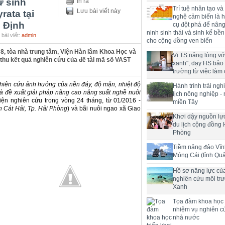
ự sinh
In ra
Trí tuệ nhân tạo và
Lưu bài viết này
rata tại
nghệ cảm biến là h
 Định
cụ đột phá để nân
ninh sinh thái và sinh kế bề
bài viết:
admin
cho cộng đồng ven biển
 8, tòa nhà trung tâm, Viện Hàn lâm Khoa Học và
Vị TS nặng lòng với
thu kết quả nghiên cứu của đề tài mã số VAST
xanh", dạy HS bảo
trường từ việc làm 
hiên cứu ảnh hưởng của nền đáy, độ mặn, nhiệt độ
Hành trình trải ng
 và đề xuất giải pháp nâng cao năng suất nghề nuôi
lịch nông nghiệp -
hiện nghiên cứu trong vòng 24 tháng, từ 01/2016 -
miền Tây
 Cát Hải, Tp. Hải Phòng
) và bãi nuôi ngao xã Giao
Khơi dậy nguồn lực
du lịch cộng đồng 
Phòng
Tiềm năng đảo Vĩn
Móng Cái (tỉnh Qu
Hồ sơ năng lực củ
nghiên cứu môi tr
Xanh
Tọa đàm khoa học t
nhiệm vụ nghiên c
nhà nước