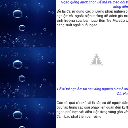
Ngao giống được chọn để thả và theo dõi t
động đến
Đề tài đã sử dụng các phương pháp nghiên cứu
nghiệm và ngoài hiện trường để đánh giá m
sinh trưởng của loài ngao Bến Tre
Meretrix 
năng suất nghề nuôi ngao.
Bố trí thí nghiệm tại hai vùng nghiên cứu: ô t
Cát Hả
Các kết quả của đề tài là căn cứ để ngư
cứu tập trung các giải pháp liên quan đến kỹ 
ngao phù hợp với điều kiện từng vùng gắn với
đảm bảo phát triển bền vững.