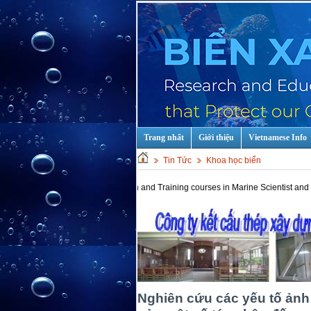
Trang nhất
Giới thiệu
Vietnamese Info
Tin Tức
Khoa học biển
ot keys: Education and Training courses in Marine Scientist and Technology!
Nghiên cứu các yếu tố ản