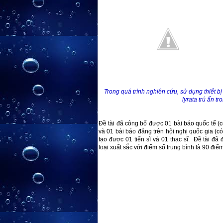
Trong quá trình nghiên cứu, sử dụng thiết bị 
lyrata trú ẩn tr
Đề tài đã công bố được 01 bài báo quốc tế (
và 01 bài báo đăng trên hội nghị quốc gia (có
tạo được 01 tiến sĩ và 01 thạc sĩ. Đề tài 
loại xuất sắc với điểm số trung bình là 90 điểm