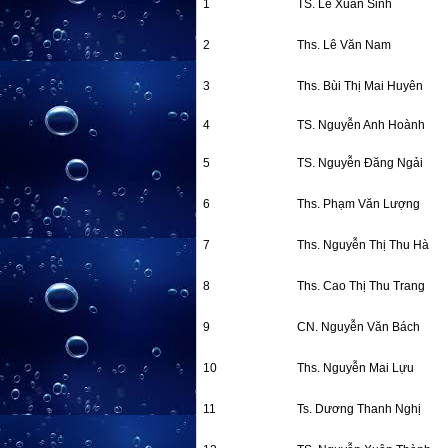
1
TS. Lê Xuân Sinh
2
Ths. Lê Văn Nam
3
Ths. Bùi Thị Mai Huyên
4
TS. Nguyễn Anh Hoành
5
TS. Nguyễn Đăng Ngải
6
Ths. Phạm Văn Lượng
7
Ths. Nguyễn Thị Thu Hà
8
Ths. Cao Thị Thu Trang
9
CN. Nguyễn Văn Bách
10
Ths. Nguyễn Mai Lựu
11
Ts. Dương Thanh Nghị