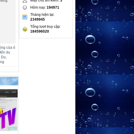
Máy chủ tìm kiếm:
3
hiêng
Hôm nay:
194971
Tháng hiện tại:
2349945
Tổng lượt truy cập:
184596020
ộng của ô
đến du
m Du,
ang