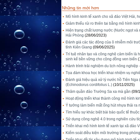
Những tin mới hơn
Mô hình kinh tế xanh cho xã đảo Việt Hải, 
Giảm thiểu rủi ro thiên tai bằng mô hình ki
Hiện trạng chất lượng nước (Nước ngọt và 
Hải Phòng
(28/06/2023)
Đánh giá các tác động của ô nhiễm môi trườ
tỉnh Kiên Giang
(09/06/2025)
Trí tuệ nhân tạo và công nghệ cảm biến là h
sinh kế bền vững cho cộng đồng ven biển
(
Hành trình trải nghiệm du lịch nông nghiệp
Tọa đàm khoa học triển khai nhiệm vụ ngh
Đánh giá hiệu quả xử lý nước hồ Tiên Nga 
(Echinodorus cordifolius L.)
(10/11/2025)
Thăm quần đảo Trường Sa xa mà gần
(09/
Hoạt động triển khai thành công mô hình kin
Ý tưởng làm biến mất ống hút nhựa thải ra 
Tìm hiểu sự khác biệt bài báo quốc tế thuộ
Sử dụng công nghệ 4.0 trong nghiên cứu tích
Triển khai mô hình kinh tế xanh tại xã đảo V
Kiểm soát điều kiện môi trường trong phòng
Triển khai đề tài xây dựng mô hình kinh t