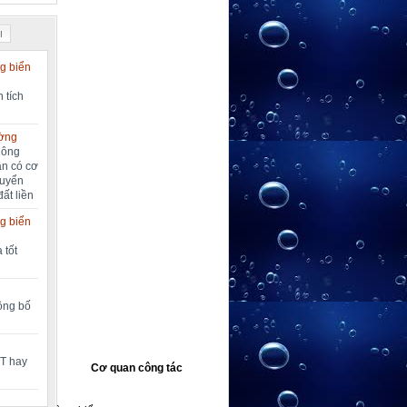
I
g biển
 tích
ường
nông
ần có cơ
huyển
đất liền
g biển
 tốt
công bố
MT hay
Cơ quan công tác