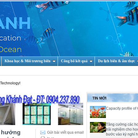
Khoa học & Môi trương biển
Công bố kết quả
Du lịch biển & ẩm thực
TIN MỚI
Capacity profile of
Tăng cường các h
trải nghiệm cho họ
h hưởng
Gửi bài viết qua email
bước vào kỳ nghỉ 