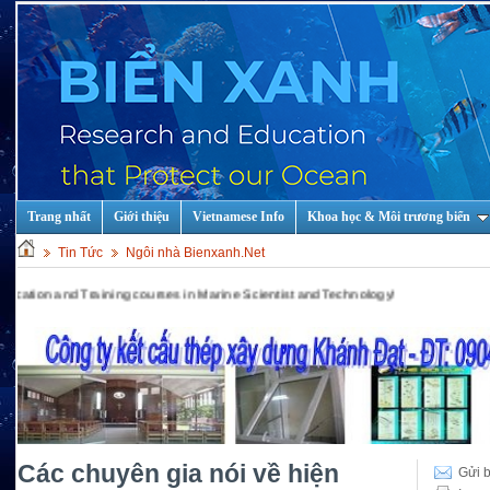
Trang nhất
Giới thiệu
Vietnamese Info
Khoa học & Môi trương biển
Tin Tức
Ngôi nhà Bienxanh.Net
nd Training courses in Marine Scientist and Technology!
Các chuyên gia nói về hiện
Gửi b