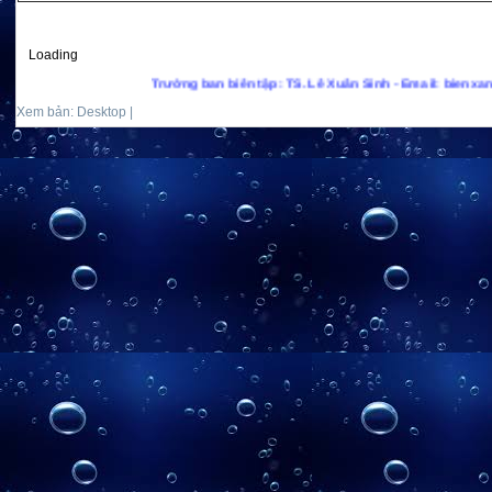
Loading
Trưởng ban biên tập: TS. Lê Xuân Sinh - Email: bienxanhs.net
Xem bản: Desktop |
Mobile