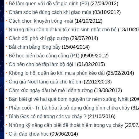
Bé làm quen với đồ vật gia đình (P3)
(27/09/2012)
Chăm sóc bé đúng cách khi giao mùa
(03/10/2012)
Cách chọn khuyên trống -mái
(14/10/2012)
Những điều cần biết khi tổ chức sinh nhật cho bé
(13/10/20
Cách đối phó khi gặp cướp
(29/07/2014)
Bắt chim bằng lồng bẫy
(15/04/2014)
Bé học biển báo công cộng (P1)
(05/09/2012)
Có nên cho bé tập làm bộ đội !
(01/02/2015)
Không lo hôi quần áo khi mưa phùn kéo dài
(25/02/2014)
Ông già Noel tặng quà cho trẻ em
(22/12/2013)
Cảm xúc ngày đầu bé mới đến trường
(19/08/2012)
Bạn biết gì về hai quả bom nguyên tử ném xuống Nhật
(20/
Phần cuối - Trị bà hỏa là sử dụng đúng bình chữa cháy
(31
Bình Gas có nổ trong các vụ cháy ?
(21/10/2016)
Những kỹ năng cần biết để thoát hiểm trong vụ cháy
(22/07
Giải đáp khoa học
(09/06/2014)