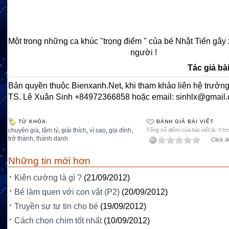
Một trong những ca khúc "trọng điểm " của bé Nhật Tiến gây
người !
Tác giả bài
Bản quyền thuộc Bienxanh.Net, khi tham khảo liên hệ trưởng
TS. Lê Xuân Sinh +84972366858 hoặc email: sinhlx@gmail
TỪ KHÓA:
ĐÁNH GIÁ BÀI VIẾT
chuyên gia
,
tâm lý
,
giải thích
,
vì sao
,
gia đình
,
Tổng số điểm của bài viết là: 0 tr
trở thành
,
thành danh
Click đ
Những tin mới hơn
Kiên cường là gì ?
(21/09/2012)
Bé làm quen với con vật (P2)
(20/09/2012)
Truyền sự tự tin cho bé
(19/09/2012)
Cách chọn chim tốt nhất
(10/09/2012)