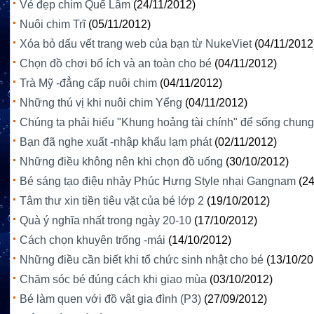
Vẻ đẹp chim Quế Lâm
(24/11/2012)
Nuôi chim Trĩ
(05/11/2012)
Xóa bỏ dấu vết trang web của bạn từ NukeViet
(04/11/2012
Chọn đồ chơi bổ ích và an toàn cho bé
(04/11/2012)
Trà Mỹ -đẳng cấp nuôi chim
(04/11/2012)
Những thú vị khi nuôi chim Yểng
(04/11/2012)
Chúng ta phải hiểu "Khung hoảng tài chính" để sống chung
Bạn đã nghe xuất -nhập khẩu lạm phát
(02/11/2012)
Những điều không nên khi chọn đồ uống
(30/10/2012)
Bé sáng tạo điệu nhảy Phúc Hưng Style nhại Gangnam
(2
Tâm thư xin tiền tiêu vặt của bé lớp 2
(19/10/2012)
Quà ý nghĩa nhất trong ngày 20-10
(17/10/2012)
Cách chọn khuyên trống -mái
(14/10/2012)
Những điều cần biết khi tổ chức sinh nhật cho bé
(13/10/20
Chăm sóc bé đúng cách khi giao mùa
(03/10/2012)
Bé làm quen với đồ vật gia đình (P3)
(27/09/2012)