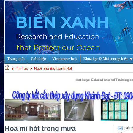
Trang nhất
Giới thiệu
Vietnamese Info
Khoa học & Môi trương biển
Tin Tức
Ngôi nhà Bienxanh.Net
Hot keys: Education and Training courses in 
Họa mi hót trong mưa
Gửi b