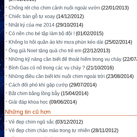
Chống rét cho chim cảnh nuôi ngoài vườn
(22/01/2013)
Chiếc bàn gỗ tự xoay
(14/12/2012)
Nhật ký của mẹ 2014
(29/10/2014)
Có nên cho bé tập làm bộ đội !
(01/02/2015)
Không lo hôi quần áo khi mưa phùn kéo dài
(25/02/2014)
Ông già Noel tặng quà cho trẻ em
(22/12/2013)
Những kỹ năng cần biết để thoát hiểm trong vụ cháy
(22/07
Bình Gas có nổ trong các vụ cháy ?
(21/10/2016)
Những điều cần biết khi nuôi chim ngoài trời
(23/08/2014)
Cách đối phó khi gặp cướp
(29/07/2014)
Bắt chim bằng lồng bẫy
(15/04/2014)
Giải đáp khoa học
(09/06/2014)
Những tin cũ hơn
Vẻ đẹp chim ngũ sắc
(03/12/2012)
Vẻ đẹp chim chào mào trong tự nhiên
(28/11/2012)