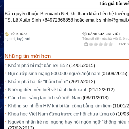
Tác giả bài vi
Bản quyền thuộc Bienxanh.Net, khi tham khảo liên hệ trưởng
TS. Lê Xuân Sinh +84972366858 hoặc email: sinhlx@gmail
TỪ KHÓA:
ĐÁNH GIÁ BÀI VIẾT
họa mi
,
tuyệt vời
Tổng số điểm của bài viết là: 0 tr
Click đ
Những tin mới hơn
Khám phá bí mật bắn rơi B52
(14/01/2015)
Bụi cướp sinh mạng 800.000 người/một năm
(01/09/2015)
Khám phá hai từ "thâm hiểm"
(26/12/2012)
Những điều nên biết về hành tinh xanh
(21/12/2012)
Cách học sáng tạo lich sử Việt Nam
(08/01/2013)
Không sợ nhiễm HIV khi bị tấn công bằng kim tiêm
(11/01/
Khoa học Việt Nam đứng trước cơ hội chưa từng có
(10/03
Nguyên nhân trẻ nói ngọng hay nói ngôn ngữ "không hiểu 
(27/02/2013)