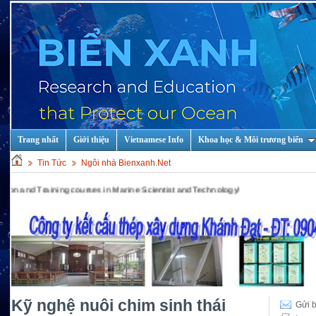
Trang nhất
Giới thiệu
Vietnamese Info
Khoa học & Môi trương biển
Tin Tức
Ngôi nhà Bienxanh.Net
aining courses in Marine Scientist and Technology!
Kỹ nghệ nuôi chim sinh thái
Gửi b