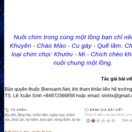
Nuôi chim trong cùng một lồng bạn chỉ nê
Khuyên - Chào Mào - Cu gáy - Quế lâm. Ch
loại chim chọi: Khướu - Mi - Chích chèo k
nuôi chung một lồng.
Tác giả bài vi
Bản quyền thuộc Bienxanh.Net, khi tham khảo liên hệ trưởng
TS. Lê Xuân Sinh +84972366858 hoặc email: sinhlx@gmail
TỪ KHÓA:
ĐÁNH GIÁ BÀI VIẾT
lâu đời
,
tầng lớp
,
nhân dân
,
ngày nay
,
chăm
Tổng số điểm của bài viết là: 2 tr
sóc
,
thức ăn
,
kỷ niệm
,
bao giờ
,
nông thôn
,
tự do
Click đ