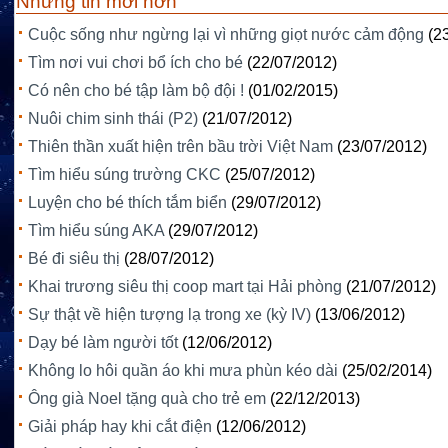
Những tin mới hơn
Cuộc sống như ngừng lại vì những giọt nước cảm động
(2
Tìm nơi vui chơi bổ ích cho bé
(22/07/2012)
Có nên cho bé tập làm bộ đội !
(01/02/2015)
Nuôi chim sinh thái (P2)
(21/07/2012)
Thiên thần xuất hiện trên bầu trời Việt Nam
(23/07/2012)
Tìm hiểu súng trường CKC
(25/07/2012)
Luyện cho bé thích tắm biển
(29/07/2012)
Tìm hiểu súng AKA
(29/07/2012)
Bé đi siêu thị
(28/07/2012)
Khai trương siêu thị coop mart tại Hải phòng
(21/07/2012)
Sự thật về hiện tượng lạ trong xe (kỳ IV)
(13/06/2012)
Dạy bé làm người tốt
(12/06/2012)
Không lo hôi quần áo khi mưa phùn kéo dài
(25/02/2014)
Ông già Noel tặng quà cho trẻ em
(22/12/2013)
Giải pháp hay khi cắt điện
(12/06/2012)