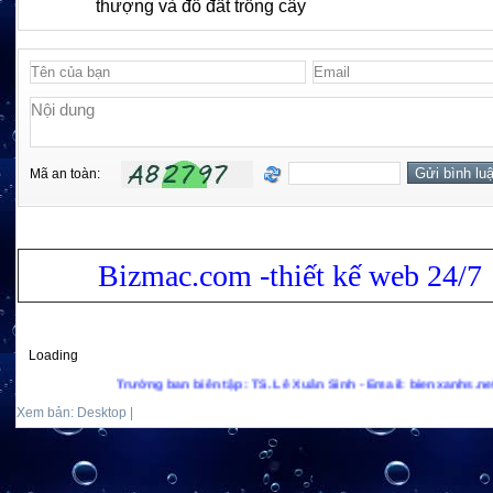
thượng và đổ đất trồng cây
Mã an toàn:
Bizmac.com -thiết kế web 24/7
Loading
Trưởng ban biên tập: TS. Lê Xuân Sinh - Email: bienxanhs.net@gmail.
Xem bản: Desktop |
Mobile