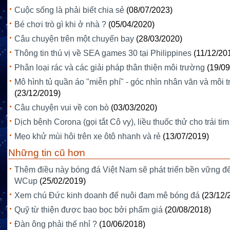
Cuộc sống là phải biết chia sẻ
(08/07/2023)
Bé chơi trò gì khi ở nhà ?
(05/04/2020)
Câu chuyện trên một chuyến bay
(28/03/2020)
Thông tin thú vị về SEA games 30 tại Philippines
(11/12/20
Phân loại rác và các giải pháp thân thiện môi trường
(19/09
Mô hình tủ quần áo "miễn phí" - góc nhìn nhân văn và môi 
(23/12/2019)
Câu chuyện vui về con bò
(03/03/2020)
Dịch bệnh Corona (gọi tắt Cô vy), liều thuốc thử cho trái tim
Mẹo khử mùi hôi trên xe ôtô nhanh và rẻ
(13/07/2019)
Những tin cũ hơn
Thêm điều này bóng đá Việt Nam sẽ phát triển bền vững đ
WCup
(25/02/2019)
Xem chú Đức kinh doanh để nuôi đam mê bóng đá
(23/12/
Quỹ từ thiện được bao bọc bởi phẩm giá
(20/08/2018)
Đàn ông phải thế nhỉ ?
(10/06/2018)