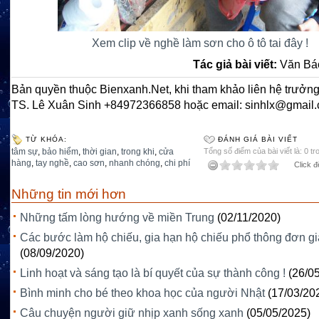
Xem clip về nghề làm sơn cho ô tô tai đây !
Tác giả bài viết:
Văn Bá
Bản quyền thuộc Bienxanh.Net, khi tham khảo liên hệ trưởng
TS. Lê Xuân Sinh +84972366858 hoặc email: sinhlx@gmail
TỪ KHÓA:
ĐÁNH GIÁ BÀI VIẾT
tâm sự
,
bảo hiểm
,
thời gian
,
trong khi
,
cửa
Tổng số điểm của bài viết là: 0 tr
hàng
,
tay nghề
,
cao sơn
,
nhanh chóng
,
chi phí
Click đ
Những tin mới hơn
Những tấm lòng hướng về miền Trung
(02/11/2020)
Các bước làm hộ chiếu, gia hạn hộ chiếu phổ thông đơn g
(08/09/2020)
Linh hoạt và sáng tạo là bí quyết của sự thành công !
(26/0
Bình minh cho bé theo khoa học của người Nhật
(17/03/20
Câu chuyện người giữ nhịp xanh sống xanh
(05/05/2025)