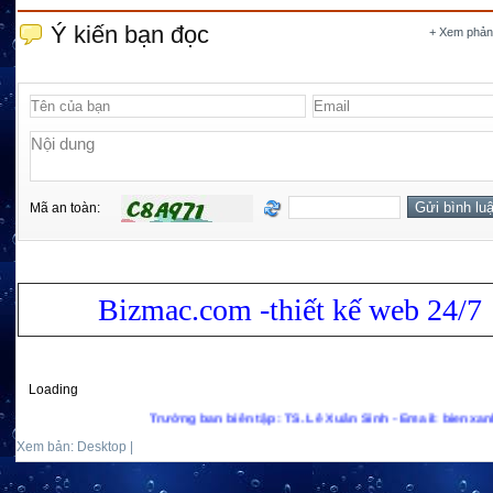
Ý kiến bạn đọc
+ Xem phản
Mã an toàn:
Bizmac.com -thiết kế web 24/7
Loading
Trưởng ban biên tập: TS. Lê Xuân Sinh - Email: bienxanhs.net@
Xem bản: Desktop |
Mobile