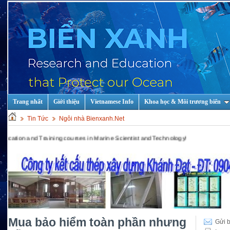
Trang nhất
Giới thiệu
Vietnamese Info
Khoa học & Môi trương biển
Tin Tức
Ngôi nhà Bienxanh.Net
d Training courses in Marine Scientist and Technology!
Mua bảo hiểm toàn phần nhưng
Gửi b