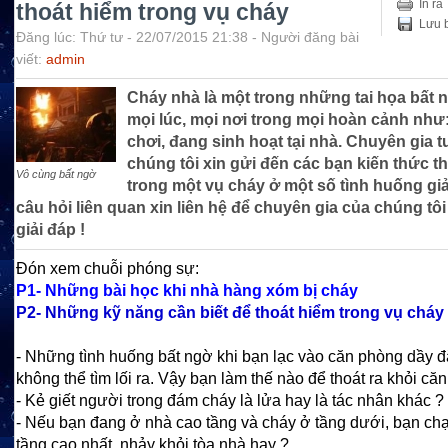
In ra
thoát hiểm trong vụ cháy
Lưu b
Đăng lúc: Thứ tư - 22/07/2015 21:38 - Người đăng bài
viết:
admin
Cháy nhà là một trong những tai họa bất n
mọi lúc, mọi nơi trong mọi hoàn cảnh như: 
chơi, đang sinh hoạt tại nhà. Chuyên gia 
chúng tôi xin gửi đến các bạn kiến thức t
Vô cùng bất ngờ
trong một vụ cháy ở một số tình huống giả
câu hỏi liên quan xin liên hệ để chuyên gia của chúng tô
giải đáp !
Đón xem chuỗi phóng sự:
P1- Những bài học khi nhà hàng xóm bị cháy
P2- Những kỹ năng cần biết để thoát hiểm trong vụ cháy
- Những tình huống bất ngờ khi bạn lạc vào căn phòng dầy 
không thể tìm lối ra. Vậy bạn làm thế nào để thoát ra khỏi că
- Kẻ giết người trong đám cháy là lửa hay là tác nhân khác ?
- Nếu bạn đang ở nhà cao tầng và cháy ở tầng dưới, bạn chạ
tầng cao nhất, nhảy khỏi tòa nhà hay ?