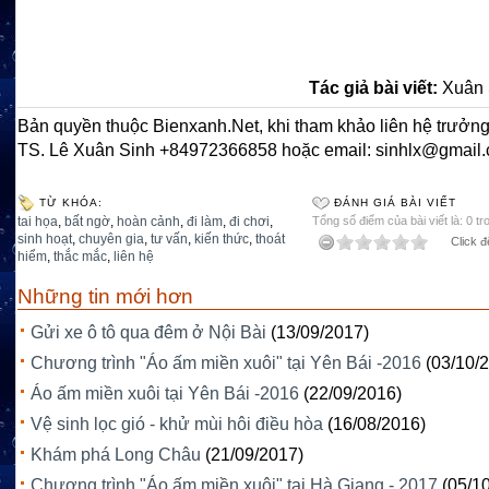
Tác giả bài viết:
Xuân 
Bản quyền thuộc Bienxanh.Net, khi tham khảo liên hệ trưởng
TS. Lê Xuân Sinh +84972366858 hoặc email: sinhlx@gmail
TỪ KHÓA:
ĐÁNH GIÁ BÀI VIẾT
tai họa
,
bất ngờ
,
hoàn cảnh
,
đi làm
,
đi chơi
,
Tổng số điểm của bài viết là: 0 tr
sinh hoạt
,
chuyên gia
,
tư vấn
,
kiến thức
,
thoát
Click đ
hiểm
,
thắc mắc
,
liên hệ
Những tin mới hơn
Gửi xe ô tô qua đêm ở Nội Bài
(13/09/2017)
Chương trình "Áo ấm miền xuôi" tại Yên Bái -2016
(03/10/
Áo ấm miền xuôi tại Yên Bái -2016
(22/09/2016)
Vệ sinh lọc gió - khử mùi hôi điều hòa
(16/08/2016)
Khám phá Long Châu
(21/09/2017)
Chương trình "Áo ấm miền xuôi" tại Hà Giang - 2017
(05/1