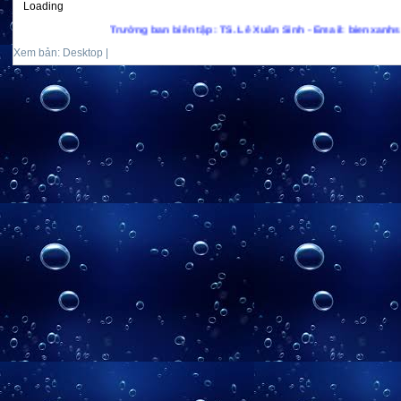
Loading
Trưởng ban biên tập: TS. Lê Xuân Sinh - Email: bienxanhs.net@gma
Xem bản: Desktop |
Mobile