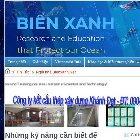
Trang nhất
Giới thiệu
Vietnamese Info
Khoa học & Môi trương biển
Tin Tức
Ngôi nhà Bienxanh.Net
aining courses in Marine Scientist and Technology!
Những kỹ năng cần biết để
Gửi b