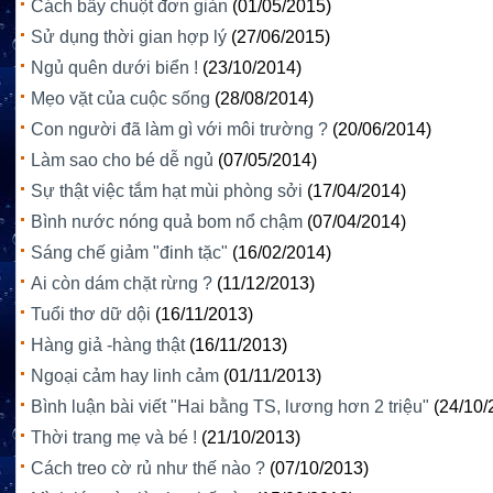
Cách bẫy chuột đơn giản
(01/05/2015)
Sử dụng thời gian hợp lý
(27/06/2015)
Ngủ quên dưới biển !
(23/10/2014)
Mẹo vặt của cuộc sống
(28/08/2014)
Con người đã làm gì với môi trường ?
(20/06/2014)
Làm sao cho bé dễ ngủ
(07/05/2014)
Sự thật việc tắm hạt mùi phòng sởi
(17/04/2014)
Bình nước nóng quả bom nổ chậm
(07/04/2014)
Sáng chế giảm "đinh tặc"
(16/02/2014)
Ai còn dám chặt rừng ?
(11/12/2013)
Tuổi thơ dữ dội
(16/11/2013)
Hàng giả -hàng thật
(16/11/2013)
Ngoại cảm hay linh cảm
(01/11/2013)
Bình luận bài viết "Hai bằng TS, lương hơn 2 triệu"
(24/10/
Thời trang mẹ và bé !
(21/10/2013)
Cách treo cờ rủ như thế nào ?
(07/10/2013)