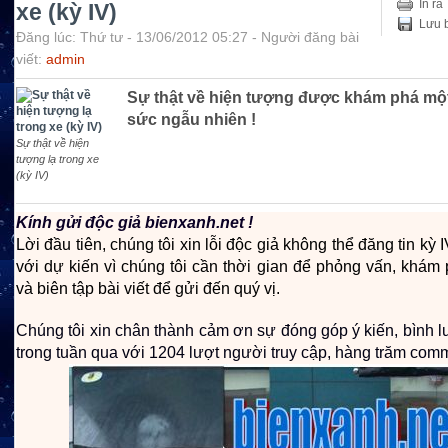
In ra
xe (kỳ IV)
Lưu b
Đăng lúc: Thứ tư - 13/06/2012 05:27 - Người đăng bài
viết:
admin
Sự thật về hiện tượng được khám phá một
sức ngẫu nhiên !
Sự thật về hiện
tượng lạ trong xe
(kỳ IV)
Kính gửi độc giả bienxanh.net !
Lời đầu tiên, chúng tôi xin lỗi độc giả không thể đăng tin kỳ
với dự kiến vì chúng tôi cần thời gian để phỏng vấn, khám p
và biên tập bài viết để gửi đến quý vị.
Chúng tôi xin chân thành cảm ơn sự đóng góp ý kiến, bình l
trong tuần qua với 1204 lượt người truy cập, hàng trăm com