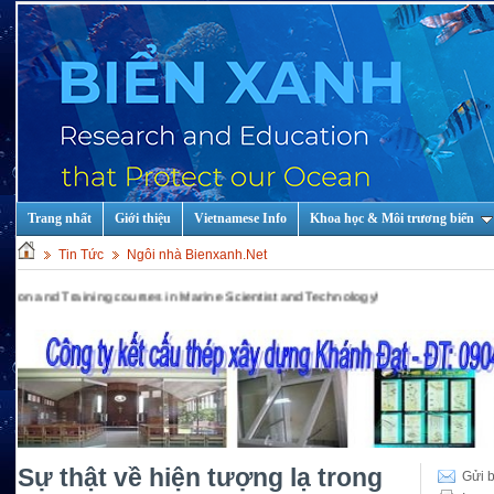
Trang nhất
Giới thiệu
Vietnamese Info
Khoa học & Môi trương biển
Tin Tức
Ngôi nhà Bienxanh.Net
ining courses in Marine Scientist and Technology!
Sự thật về hiện tượng lạ trong
Gửi b