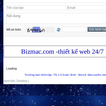
Mã an toàn:
Bizmac.com -thiết kế web 24/7
Loading
Trưởng ban biên tập: TS. Lê Xuân Sinh - Email: bienxanhs.net@gmail.c
Xem bản: Desktop |
Mobile