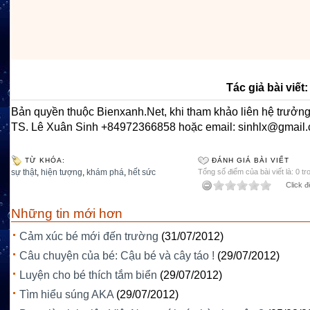
Tác giả bài viết
Bản quyền thuộc Bienxanh.Net, khi tham khảo liên hệ trưởng
TS. Lê Xuân Sinh +84972366858 hoặc email: sinhlx@gmail
TỪ KHÓA:
ĐÁNH GIÁ BÀI VIẾT
sự thật
,
hiện tượng
,
khám phá
,
hết sức
Tổng số điểm của bài viết là: 0 tr
Click đ
Những tin mới hơn
Cảm xúc bé mới đến trường
(31/07/2012)
Câu chuyện của bé: Cậu bé và cây táo !
(29/07/2012)
Luyện cho bé thích tắm biển
(29/07/2012)
Tìm hiểu súng AKA
(29/07/2012)