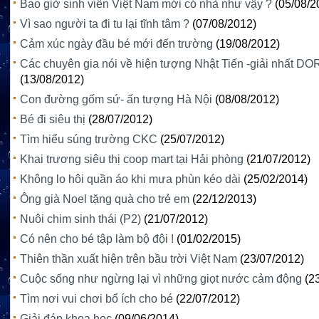
Bao giờ sinh viên Việt Nam mới có nhà như vậy ?
(05/08/2
Vì sao người ta đi tu lại tĩnh tâm ?
(07/08/2012)
Cảm xúc ngày đầu bé mới đến trường
(19/08/2012)
Các chuyên gia nói về hiện tượng Nhật Tiến -giải nhất D
(13/08/2012)
Con đường gốm sứ- ấn tượng Hà Nội
(08/08/2012)
Bé đi siêu thị
(28/07/2012)
Tìm hiểu súng trường CKC
(25/07/2012)
Khai trương siêu thị coop mart tại Hải phòng
(21/07/2012)
Không lo hôi quần áo khi mưa phùn kéo dài
(25/02/2014)
Ông già Noel tặng quà cho trẻ em
(22/12/2013)
Nuôi chim sinh thái (P2)
(21/07/2012)
Có nên cho bé tập làm bộ đội !
(01/02/2015)
Thiên thần xuất hiện trên bầu trời Việt Nam
(23/07/2012)
Cuộc sống như ngừng lại vì những giọt nước cảm động
(2
Tìm nơi vui chơi bổ ích cho bé
(22/07/2012)
Giải đáp khoa học
(09/06/2014)