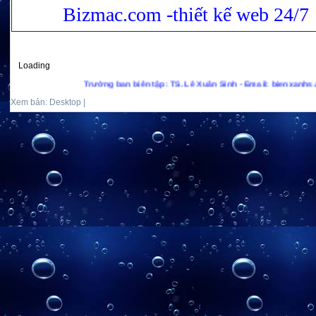
Bizmac.com -thiết kế web 24/7
Loading
Trưởng ban biên tập: TS. Lê Xuân Sinh - Email: bienxanhs.net@gma
Xem bản: Desktop |
Mobile