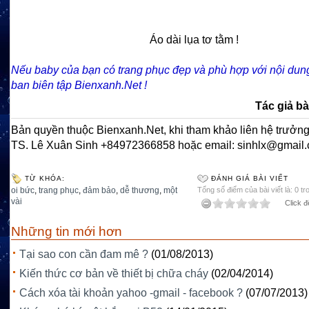
Áo dài lụa tơ tằm !
Nếu baby của bạn có trang phục đẹp và phù hợp với nội dung
ban biên tập Bienxanh.Net !
Tác giả bà
Bản quyền thuộc Bienxanh.Net, khi tham khảo liên hệ trưởng
TS. Lê Xuân Sinh +84972366858 hoặc email: sinhlx@gmail
TỪ KHÓA:
ĐÁNH GIÁ BÀI VIẾT
oi bức
,
trang phục
,
đảm bảo
,
dễ thương
,
một
Tổng số điểm của bài viết là: 0 tr
vài
Click đ
Những tin mới hơn
Tại sao con cần đam mê ?
(01/08/2013)
Kiến thức cơ bản về thiết bị chữa cháy
(02/04/2014)
Cách xóa tài khoản yahoo -gmail - facebook ?
(07/07/2013)