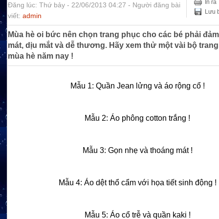
In ra
Đăng lúc: Thứ bảy - 22/06/2013 04:27 - Người đăng bài
Lưu b
viết:
admin
Mùa hè oi bức nên chọn trang phục cho các bé phải đả
mát, dịu mắt và dễ thương. Hãy xem thử một vài bộ tran
mùa hè năm nay !
Mẫu 1: Quần Jean lửng và áo rộng cổ !
Mẫu 2: Áo phông cotton trắng !
Mẫu 3: Gọn nhẹ và thoáng mát !
Mẫu 4: Áo dệt thổ cẩm với họa tiết sinh động !
Mẫu 5: Áo cổ trễ và quần kaki !