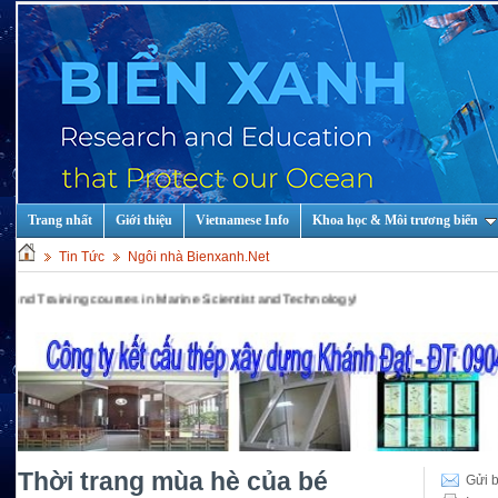
Trang nhất
Giới thiệu
Vietnamese Info
Khoa học & Môi trương biển
Tin Tức
Ngôi nhà Bienxanh.Net
ing courses in Marine Scientist and Technology!
Thời trang mùa hè của bé
Gửi b