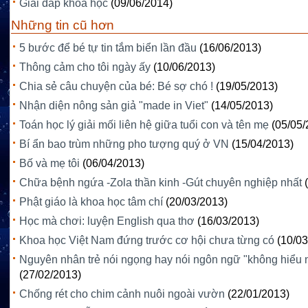
Giải đáp khoa học
(09/06/2014)
Những tin cũ hơn
5 bước để bé tự tin tắm biển lần đầu
(16/06/2013)
Thông cảm cho tôi ngày ấy
(10/06/2013)
Chia sẻ câu chuyện của bé: Bé sợ chó !
(19/05/2013)
Nhận diện nông sản giả "made in Viet"
(14/05/2013)
Toán học lý giải mối liên hệ giữa tuổi con và tên mẹ
(05/05/
Bí ẩn bao trùm những pho tượng quý ở VN
(15/04/2013)
Bố và mẹ tôi
(06/04/2013)
Chữa bệnh ngứa -Zola thần kinh -Gút chuyên nghiệp nhất
Phật giáo là khoa học tâm chí
(20/03/2013)
Học mà chơi: luyện English qua thơ
(16/03/2013)
Khoa học Việt Nam đứng trước cơ hội chưa từng có
(10/03
Nguyên nhân trẻ nói ngọng hay nói ngôn ngữ "không hiểu 
(27/02/2013)
Chống rét cho chim cảnh nuôi ngoài vườn
(22/01/2013)