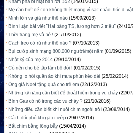
Khám phá bí mật bắn rơi B52
(14/01/2015)
Mẹ cần biết để con không thiệt mạng vì sặc cháo, hóc dị vật
Mình lớn và già như thế nào
(15/09/2013)
Bình luận bài viết "Hai bằng TS, lương hơn 2 triệu"
(24/10/
Thời trang mẹ và bé !
(21/10/2013)
Cách treo cờ rủ như thế nào ?
(07/10/2013)
Bụi cướp sinh mạng 800.000 người/một năm
(01/09/2015)
Nhật ký của mẹ 2014
(29/10/2014)
Có nên cho bé tập làm bộ đội !
(01/02/2015)
Không lo hôi quần áo khi mưa phùn kéo dài
(25/02/2014)
Ông già Noel tặng quà cho trẻ em
(22/12/2013)
Những kỹ năng cần biết để thoát hiểm trong vụ cháy
(22/07
Bình Gas có nổ trong các vụ cháy ?
(21/10/2016)
Những điều cần biết khi nuôi chim ngoài trời
(23/08/2014)
Cách đối phó khi gặp cướp
(29/07/2014)
Bắt chim bằng lồng bẫy
(15/04/2014)