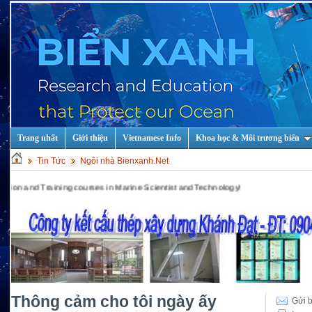
Trang nhất
Giới thiệu
Vietnamese Info
Khoa học & Môi trương biển
Tin Tức
Ngôi nhà Bienxanh.Net
aining courses in Marine Scientist and Technology!
Thông cảm cho tôi ngày ấy
Gửi b