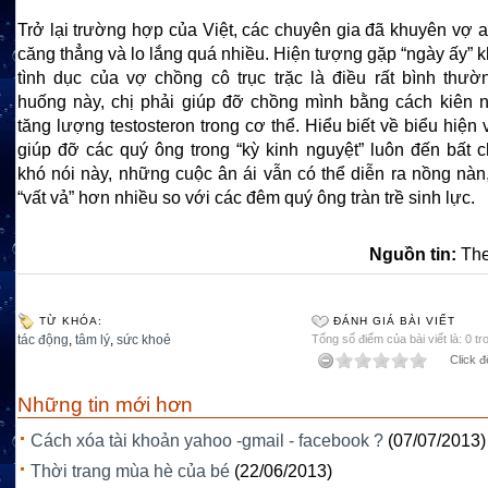
Trở lại trường hợp của Việt, các chuyên gia đã khuyên vợ 
căng thẳng và lo lắng quá nhiều. Hiện tượng gặp “ngày ấy” k
tình dục của vợ chồng cô trục trặc là điều rất bình thườn
huống này, chị phải giúp đỡ chồng mình bằng cách kiên 
tăng lượng testosteron trong cơ thể. Hiểu biết về biểu hiệ
giúp đỡ các quý ông trong “kỳ kinh nguyệt” luôn đến bất 
khó nói này, những cuộc ân ái vẫn có thể diễn ra nồng nàn
“vất vả” hơn nhiều so với các đêm quý ông tràn trề sinh lực.
Nguồn tin:
The
TỪ KHÓA:
ĐÁNH GIÁ BÀI VIẾT
tác động
,
tâm lý
,
sức khoẻ
Tổng số điểm của bài viết là: 0 tr
Click đ
Những tin mới hơn
Cách xóa tài khoản yahoo -gmail - facebook ?
(07/07/2013)
Thời trang mùa hè của bé
(22/06/2013)