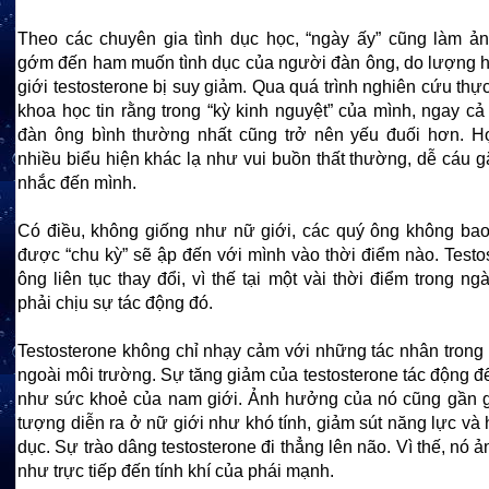
Theo các chuyên gia tình dục học, “ngày ấy” cũng làm 
gớm đến ham muốn tình dục của người đàn ông, do lượng
giới testosterone bị suy giảm. Qua quá trình nghiên cứu thực
khoa học tin rằng trong “kỳ kinh nguyệt” của mình, ngay c
đàn ông bình thường nhất cũng trở nên yếu đuối hơn. H
nhiều biểu hiện khác lạ như vui buồn thất thường, dễ cáu gắ
nhắc đến mình.
Có điều, không giống như nữ giới, các quý ông không ba
được “chu kỳ” sẽ ập đến với mình vào thời điểm nào. Testo
ông liên tục thay đổi, vì thế tại một vài thời điểm trong n
phải chịu sự tác động đó.
Testosterone không chỉ nhạy cảm với những tác nhân trong 
ngoài môi trường. Sự tăng giảm của testosterone tác động đ
như sức khoẻ của nam giới. Ảnh hưởng của nó cũng gần g
tượng diễn ra ở nữ giới như khó tính, giảm sút năng lực và 
dục. Sự trào dâng testosterone đi thẳng lên não. Vì thế, nó
như trực tiếp đến tính khí của phái mạnh.