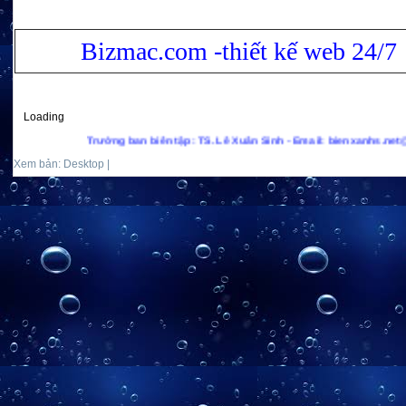
Bizmac.com -thiết kế web 24/7
Loading
Trưởng ban biên tập: TS. Lê Xuân Sinh - Email: bienxanhs.net@gmail.co
Xem bản: Desktop |
Mobile