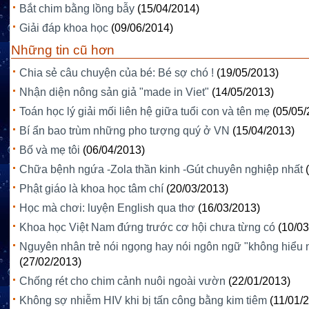
Bắt chim bằng lồng bẫy
(15/04/2014)
Giải đáp khoa học
(09/06/2014)
Những tin cũ hơn
Chia sẻ câu chuyện của bé: Bé sợ chó !
(19/05/2013)
Nhận diện nông sản giả "made in Viet"
(14/05/2013)
Toán học lý giải mối liên hệ giữa tuổi con và tên mẹ
(05/05/
Bí ẩn bao trùm những pho tượng quý ở VN
(15/04/2013)
Bố và mẹ tôi
(06/04/2013)
Chữa bệnh ngứa -Zola thần kinh -Gút chuyên nghiệp nhất
Phật giáo là khoa học tâm chí
(20/03/2013)
Học mà chơi: luyện English qua thơ
(16/03/2013)
Khoa học Việt Nam đứng trước cơ hội chưa từng có
(10/03
Nguyên nhân trẻ nói ngọng hay nói ngôn ngữ "không hiểu 
(27/02/2013)
Chống rét cho chim cảnh nuôi ngoài vườn
(22/01/2013)
Không sợ nhiễm HIV khi bị tấn công bằng kim tiêm
(11/01/