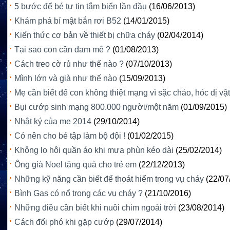
5 bước để bé tự tin tắm biển lần đầu
(16/06/2013)
Khám phá bí mật bắn rơi B52
(14/01/2015)
Kiến thức cơ bản về thiết bị chữa cháy
(02/04/2014)
Tại sao con cần đam mê ?
(01/08/2013)
Cách treo cờ rủ như thế nào ?
(07/10/2013)
Mình lớn và già như thế nào
(15/09/2013)
Mẹ cần biết để con không thiệt mạng vì sặc cháo, hóc dị vật
Bụi cướp sinh mạng 800.000 người/một năm
(01/09/2015)
Nhật ký của mẹ 2014
(29/10/2014)
Có nên cho bé tập làm bộ đội !
(01/02/2015)
Không lo hôi quần áo khi mưa phùn kéo dài
(25/02/2014)
Ông già Noel tặng quà cho trẻ em
(22/12/2013)
Những kỹ năng cần biết để thoát hiểm trong vụ cháy
(22/07
Bình Gas có nổ trong các vụ cháy ?
(21/10/2016)
Những điều cần biết khi nuôi chim ngoài trời
(23/08/2014)
Cách đối phó khi gặp cướp
(29/07/2014)