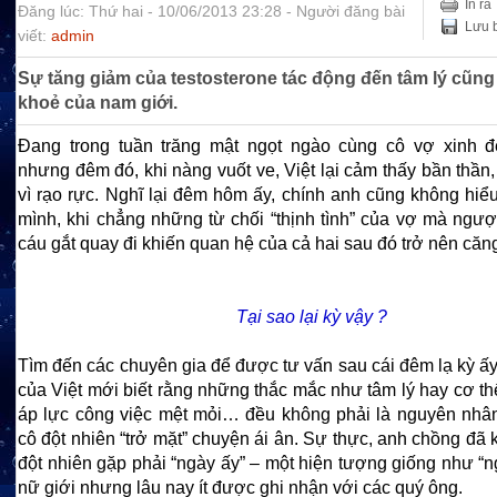
In ra
Đăng lúc: Thứ hai - 10/06/2013 23:28 - Người đăng bài
Lưu b
viết:
admin
Sự tăng giảm của testosterone tác động đến tâm lý cũn
khoẻ của nam giới.
Đang trong tuần trăng mật ngọt ngào cùng cô vợ xinh 
nhưng đêm đó, khi nàng vuốt ve, Việt lại cảm thấy bần thần,
vì rạo rực. Nghĩ lại đêm hôm ấy, chính anh cũng không hiể
mình, khi chẳng những từ chối “thịnh tình” của vợ mà ngượ
cáu gắt quay đi khiến quan hệ của cả hai sau đó trở nên căn
Tại sao lại kỳ vậy ?
Tìm đến các chuyên gia để được tư vấn sau cái đêm lạ kỳ ấy
của Việt mới biết rằng những thắc mắc như tâm lý hay cơ thể b
áp lực công việc mệt mỏi… đều không phải là nguyên nhâ
cô đột nhiên “trở mặt” chuyện ái ân. Sự thực, anh chồng đã
đột nhiên gặp phải “ngày ấy” – một hiện tượng giống như “
nữ giới nhưng lâu nay ít được ghi nhận với các quý ông.