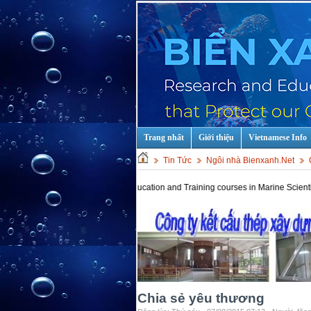
Trang nhất
Giới thiệu
Vietnamese Info
Tin Tức
Ngôi nhà Bienxanh.Net
Hot keys: Education and Training courses in Marine Scientist and Te
Chia sẻ yêu thương