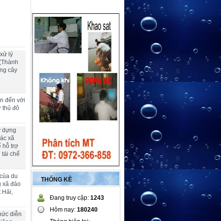
xử lý
 (Thành
ng cây
ển đến với
ừ thủ đô
y dựng
các xã
 hỗ trợ
 tái chế
 của du
THỐNG KÊ
g xã đảo
 Hải,
Đang truy cập:
1243
Hôm nay:
180240
hức diễn