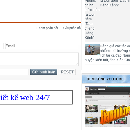
ra tour đêm “Dấu t
Hàng Kênh”
+ Xem phản hồi
- Gửi phản hồi
Đánh giá các tác đ
nhiễm môi trường 
lịch tại xã đảo Na
huyện kiên hải, tỉnh Kiên Gi
XEM KÊNH YOUTUBE
iết kế web 24/7