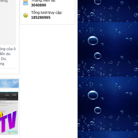
Tháng hiện tại:
hiêng
3040890
Tổng lượt truy cập:
185286965
ộng của ô
đến du
m Du,
ang