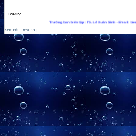
Loading
Trưởng ban biên tập: TS. Lê Xuân Sinh - Email: bienxan
Xem bản: Desktop |
Mobile