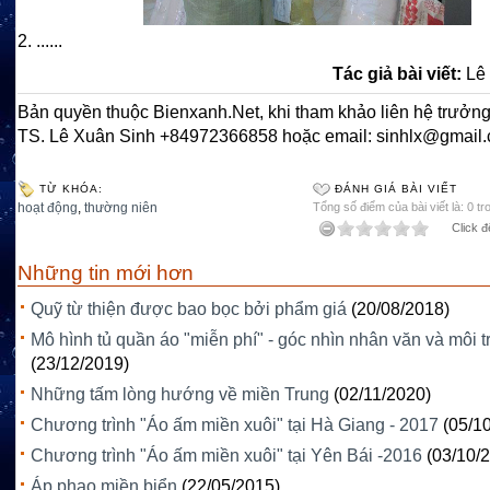
2. ......
Tác giả bài viết:
Lê
Bản quyền thuộc Bienxanh.Net, khi tham khảo liên hệ trưởng
TS. Lê Xuân Sinh +84972366858 hoặc email: sinhlx@gmail
TỪ KHÓA:
ĐÁNH GIÁ BÀI VIẾT
hoạt động
,
thường niên
Tổng số điểm của bài viết là: 0 tr
Click đ
Những tin mới hơn
Quỹ từ thiện được bao bọc bởi phẩm giá
(20/08/2018)
Mô hình tủ quần áo "miễn phí" - góc nhìn nhân văn và môi 
(23/12/2019)
Những tấm lòng hướng về miền Trung
(02/11/2020)
Chương trình "Áo ấm miền xuôi" tại Hà Giang - 2017
(05/1
Chương trình "Áo ấm miền xuôi" tại Yên Bái -2016
(03/10/
Áp phao miền biển
(22/05/2015)