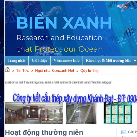
Trang nhất
Giới thiệu
Vietnamese Info
Khoa học & Môi trương biển
Tin Tức
Ngôi nhà Bienxanh.Net
Qũy từ thiện
n and Training courses in Marine Scientist and Technology!
Hoạt động thường niên
Gửi b