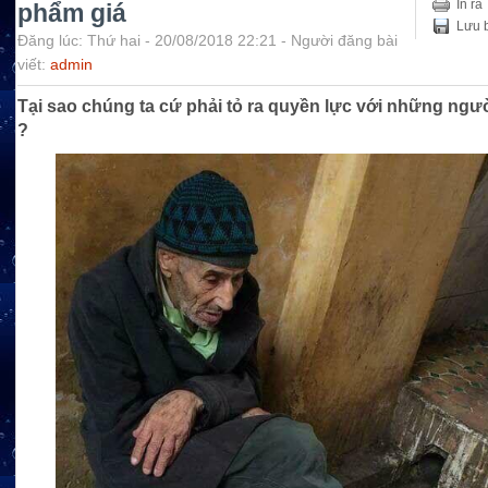
In ra
phẩm giá
Lưu b
Đăng lúc: Thứ hai - 20/08/2018 22:21 - Người đăng bài
viết:
admin
Tại sao chúng ta cứ phải tỏ ra quyền lực với những ngư
?