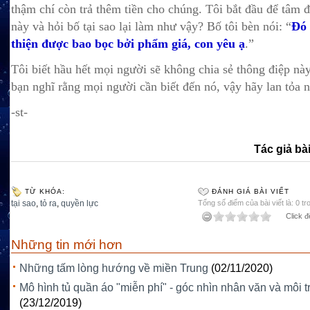
thậm chí còn trả thêm tiền cho chúng. Tôi bắt đầu để tâm 
này và hỏi bố tại sao lại làm như vậy? Bố tôi bèn nói: “
Đó 
thiện được bao bọc bởi phẩm giá, con yêu ạ
.”
Tôi biết hầu hết mọi người sẽ không chia sẻ thông điệp nà
bạn nghĩ rằng mọi người cần biết đến nó, vậy hãy lan tỏa n
-st-
Tác giả bài
TỪ KHÓA:
ĐÁNH GIÁ BÀI VIẾT
tại sao
,
tỏ ra
,
quyền lực
Tổng số điểm của bài viết là: 0 tr
Click đ
Những tin mới hơn
Những tấm lòng hướng về miền Trung
(02/11/2020)
Mô hình tủ quần áo "miễn phí" - góc nhìn nhân văn và môi 
(23/12/2019)