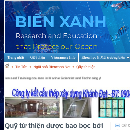
Trang nhất
Giới thiệu
Vietnamese Info
Khoa học & Môi trương biển
Tin Tức
Ngôi nhà Bienxanh.Net
Qũy từ thiện
aining courses in Marine Scientist and Technology!
Quỹ từ thiện được bao bọc bởi
Gửi b