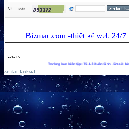
Mã an toàn:
Bizmac.com -thiết kế web 24/7
Loading
Trưởng ban biên tập: TS. Lê Xuân Sinh - Email: bienxanhs.
Xem bản: Desktop |
Mobile