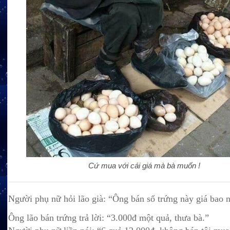
Cứ mua với cái giá mà bà muốn !
Người phụ nữ hỏi lão già: “Ông bán số trứng này giá bao n
Ông lão bán trứng trả lời: “3.000đ một quả, thưa bà.”