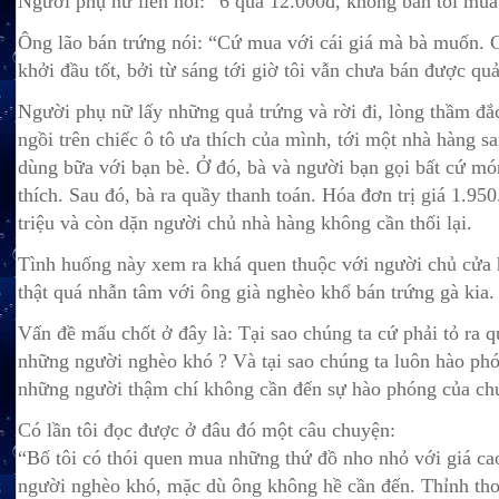
Người phụ nữ liền nói: “6 quả 12.000đ, kh
ông bán tôi mua
Ông lão bán trứng nói: “Cứ mua với cái giá mà bà muốn. C
khởi đầu tốt, bởi từ sáng tới giờ tôi vẫn chưa bán được qu
Người phụ nữ lấy những quả trứng và rời đi, lòng thầm đắc
ngồi trên chiếc ô tô ưa thích của mình, tới một nhà hàng s
dùng bữa với bạn bè. Ở đó, bà và người bạn gọi bất cứ mó
thích. Sau đó, bà ra quầy thanh toán. Hóa đơn trị giá 1.950.
triệu và còn dặn người chủ nhà hàng không cần thối lại.
Tình huống này xem ra khá quen thuộc với người chủ cửa
thật quá nhẫn tâm với ông già nghèo khổ bán trứng gà kia.
Vấn đề mấu chốt ở đây là: Tại sao chúng ta cứ phải tỏ ra q
những người nghèo khó ? Và tại sao chúng ta luôn hào ph
những người thậm chí không cần đến sự hào phóng của chú
Có lần tôi đọc được ở đâu đó một câu chuyện:
“Bố tôi có thói quen mua những thứ đồ nho nhỏ với giá ca
người nghèo khó, mặc dù ông không hề cần đến. Thỉnh th