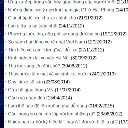
Ứng xử đẹp trong văn hóa giao thông của người Việt
(21/1
Những điểm lưu ý mới khi tham gia GT ở Hải Phòng
(14/1
Giải pháp tối ưu cho xe chính chủ
(21/11/2012)
Làn giữa là an toàn nhất
(24/11/2012)
Phương thức thu, nộp phí sử dụng đường bộ
(19/12/2012)
So sánh hai dòng xe rẻ nhất Việt Nam
(12/12/2012)
Tìm hiểu về cấm "dừng"và "đỗ" xe
(27/11/2012)
Kinh nghiệm lái xe vào Hà Nội
(30/09/2012)
Thủ tục sang tên đổi chủ?
(30/08/2012)
Thay nước làm mát và vệ sinh két nước
(24/12/2013)
Dạy lái xe số sàn
(23/08/2014)
Cứu hộ giao thông VN
(17/07/2014)
Cách vá nhan đèn
(15/04/2014)
Làm thế nào để lên xuống phà dễ dàng
(01/02/2015)
Các thông số ghi trên lốp nói lên những gì?
(23/08/2012)
Nhiều bạn tự hỏi ký hiệu MT hay AT đối với ô tô là gì ?
(13/