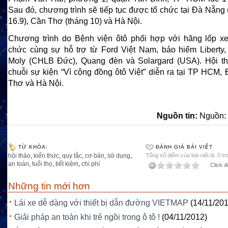
Sau đó, chương trình sẽ tiếp tục được tổ chức tại Đà Nẵng
16.9), Cần Thơ (tháng 10) và Hà Nội.
Chương trình do Bệnh viện ôtô phối hợp với hãng lốp x
chức cùng sự hỗ trợ từ Ford Việt Nam, bảo hiểm Liberty, 
Moly (CHLB Đức), Quang đèn và Solargard (USA). Hội t
chuỗi sự kiện “Vì cộng đồng ôtô Việt” diễn ra tại TP HCM,
Thơ và Hà Nội.
Nguồn tin:
Nguồn: 
TỪ KHÓA:
ĐÁNH GIÁ BÀI VIẾT
hội thảo
,
kiến thức
,
quy tắc
,
cơ bản
,
sử dụng
,
Tổng số điểm của bài viết là: 0 tr
an toàn
,
tuổi thọ
,
tiết kiệm
,
chi phí
Click đ
Những tin mới hơn
Lái xe dễ dàng với thiết bị dẫn đường VIETMAP
(14/11/20
Giải pháp an toàn khi trẻ ngồi trong ô tô !
(04/11/2012)