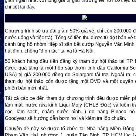
gian ngắn nhất với tổng giá trị giải thưởng lên tới 20 triệu 
chi tiết
tại đây
.
Chương trình sẽ ưu đãi giảm 50% giá vé, chỉ còn 200.000 
nước uống và tiệc trà). Tổng số tiền thu được từ đợt bán vé
dành ủng hộ nhóm Hiệp sĩ săn bắt cướp Nguyễn Văn Minh
hút đinh, chống “đinh tặc” tại xa lộ Hà Nội.
50 khách hàng đầu tiên đăng ký tham dự hội thảo tại T
được quà tặng là một hộp sáp thơm tinh dầu California Sc
USA) trị giá 200.000 đồng do Solargard tài trợ. Ngoài ra, 
tham dự hội thảo còn được tặng một DVD và một quyển 
phiên bản mới nhất.
Tất cả các xe đến tham dự chương trình đều được miễn 
làm mát, nước rửa kính Liqui Moly (CHLB Đức) và kiểm tr
cọc, làm sạch, châm nước bình...) do hãng Pinaco hỗ
Goodyear sẽ hướng dẫn bơm hơi và kiểm tra lốp chuẩn.
Chuyên đề này sẽ được tổ chức tại Nhà hàng Miền Đông
Phạm Văn Hai, phường 1, quận Tân Bình, TP HCM lúc 14