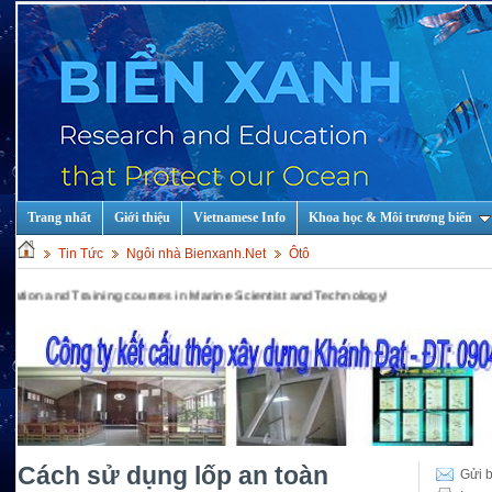
Trang nhất
Giới thiệu
Vietnamese Info
Khoa học & Môi trương biển
Tin Tức
Ngôi nhà Bienxanh.Net
Ôtô
d Training courses in Marine Scientist and Technology!
Cách sử dụng lốp an toàn
Gửi b