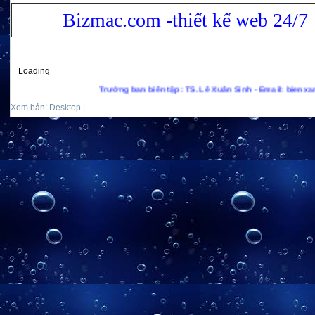
Bizmac.com -thiết kế web 24/7
Loading
Trưởng ban biên tập: TS. Lê Xuân Sinh - Email: bienxanhs.ne
Xem bản: Desktop |
Mobile