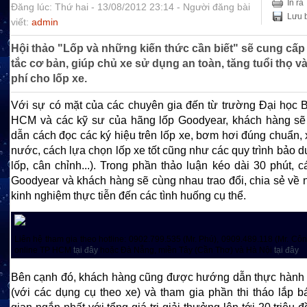
In ra
Đăng lúc: Thứ hai - 13/08/2012 23:14 - Người đăng bài
Lưu b
viết:
admin
Hội thảo "Lốp và những kiến thức cần biết" sẽ cung cấ
tắc cơ bản, giúp chủ xe sử dụng an toàn, tăng tuổi thọ và 
phí cho lốp xe.
Với sự có mặt của các chuyên gia đến từ trường Đại học
HCM và các kỹ sư của hãng lốp Goodyear, khách hàng s
dẫn cách đọc các ký hiệu trên lốp xe, bơm hơi đúng chuẩn, x
nước, cách lựa chọn lốp xe tốt cũng như các quy trình bảo 
lốp, cân chỉnh...). Trong phần thảo luận kéo dài 30 phút, 
Goodyear và khách hàng sẽ cùng nhau trao đổi, chia sẻ về 
kinh nghiệm thực tiễn đến các tình huống cụ thể.
Liên hệ tham gia theo hotline: 0902.799.535 (Mr. Phú), 0909.489.118 (Mr. Cô
online TP HCM
tại đây
hoặc Đà Nẵng, miền Tây (Cần Thơ) và Hà Nội
tại đây
.
Bên cạnh đó, khách hàng cũng được hướng dẫn thực hành 
(với các dụng cụ theo xe) và tham gia phần thi tháo lắp b