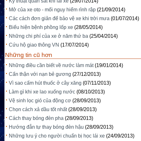
Kỹ thuật quan sát khi lái xe
(29/07/2014)
Mở của xe oto - mối nguy hiểm rình rập
(21/09/2014)
Các cách đơn giản để bảo vệ xe khi trời mưa
(01/07/2014)
Biểu hiện bệnh phồng lốp xe
(28/05/2014)
Những chi phí của xe ở năm thứ ba
(25/04/2014)
Cứu hộ giao thông VN
(17/07/2014)
Những tin cũ hơn
Những điều cần biết về nước làm mát
(19/01/2014)
Cẩn thận với nạn bẻ gương
(27/12/2013)
Vì sao cấm hút thuốc ở cây xăng
(07/11/2013)
Làm gì khi xe lao xuống nước
(08/10/2013)
Vệ sinh lọc gió của động cơ
(28/09/2013)
Chọn cách xả dầu tốt nhất
(28/09/2013)
Cách thay bóng đèn pha
(28/09/2013)
Hướng đẫn tự thay bóng đèn hậu
(28/09/2013)
Những lưu ý cho người chuẩn bị học lái xe
(24/09/2013)