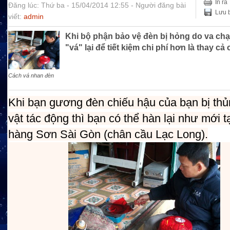
In ra
Đăng lúc: Thứ ba - 15/04/2014 12:55 - Người đăng bài
Lưu b
viết:
admin
Khi bộ phận bảo vệ đèn bị hỏng do va ch
"vá" lại để tiết kiệm chi phí hơn là thay cả
Cách vá nhan đèn
Khi bạn gương đèn chiếu hậu của bạn bị th
vật tác động thì bạn có thể hàn lại như mới t
hàng Sơn Sài Gòn (chân cầu Lạc Long).