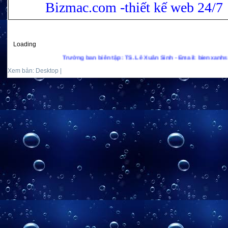
Bizmac.com -thiết kế web 24/7
Loading
Trưởng ban biên tập: TS. Lê Xuân Sinh - Email: bienxanhs.net@gmail.c
Xem bản: Desktop |
Mobile