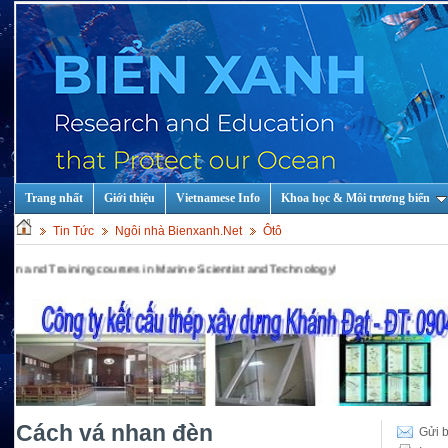
Trang nhất
Giới thiệu
Vietnamese Info
Khoa học & Môi trương biển
Tin Tức
Ngôi nhà Bienxanh.Net
Ôtô
 courses in Marine Scientist and Technology!
Cách vá nhan đèn
Gửi b