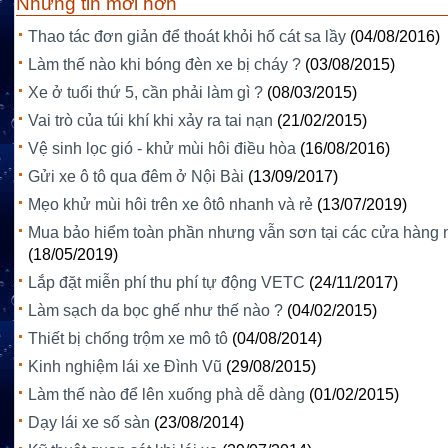
Những tin mới hơn
Thao tác đơn giản để thoát khỏi hố cát sa lầy
(04/08/2016)
Làm thế nào khi bóng đèn xe bị cháy ?
(03/08/2015)
Xe ở tuổi thứ 5, cần phải làm gì ?
(08/03/2015)
Vai trò của túi khí khi xảy ra tai nạn
(21/02/2015)
Vệ sinh lọc gió - khử mùi hôi điều hòa
(16/08/2016)
Gửi xe ô tô qua đêm ở Nội Bài
(13/09/2017)
Mẹo khử mùi hôi trên xe ôtô nhanh và rẻ
(13/07/2019)
Mua bảo hiểm toàn phần nhưng vẫn sơn tại các cửa hàng 
(18/05/2019)
Lắp đặt miễn phí thu phí tự động VETC
(24/11/2017)
Làm sạch da bọc ghế như thế nào ?
(04/02/2015)
Thiết bị chống trộm xe mô tô
(04/08/2014)
Kinh nghiệm lái xe Đình Vũ
(29/08/2015)
Làm thế nào để lên xuống phà dễ dàng
(01/02/2015)
Dạy lái xe số sàn
(23/08/2014)