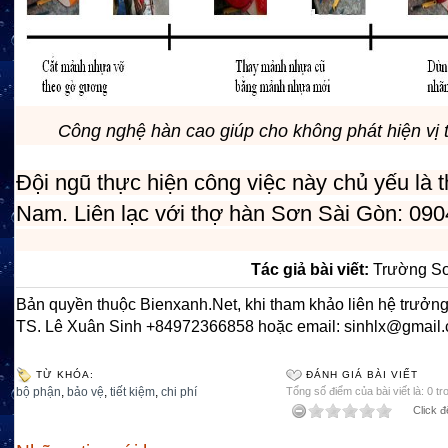
Công nghệ hàn cao giúp cho không phát hiện vị tr
Đội ngũ thực hiện công việc này chủ yếu là t
Nam. Liên lạc với thợ hàn Sơn Sài Gòn: 09
Tác giả bài viết:
Trường Sơ
Bản quyền thuộc Bienxanh.Net, khi tham khảo liên hệ trưởng
TS. Lê Xuân Sinh +84972366858 hoặc email: sinhlx@gmail
TỪ KHÓA:
ĐÁNH GIÁ BÀI VIẾT
bộ phận
,
bảo vệ
,
tiết kiệm
,
chi phí
Tổng số điểm của bài viết là: 0 tr
Click đ