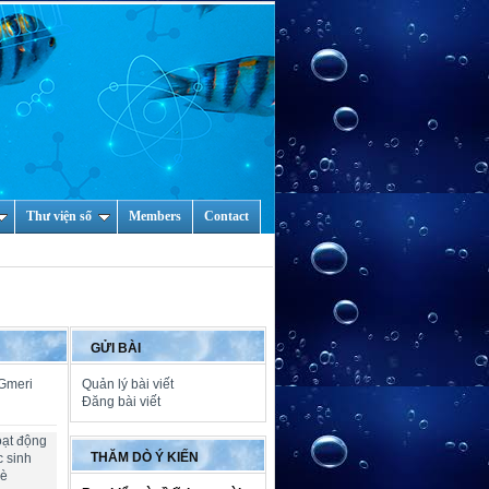
Thư viện số
Members
Contact
GỬI BÀI
 Gmeri
Quản lý bài viết
Đăng bài viết
oạt động
THĂM DÒ Ý KIẾN
c sinh
hè