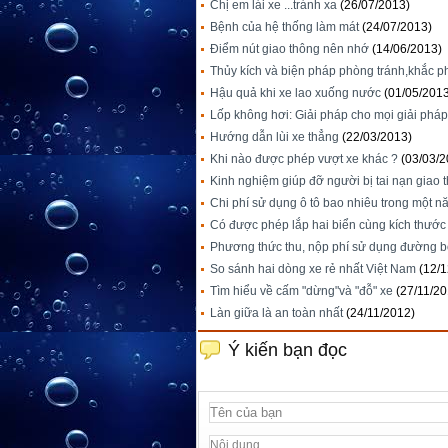
Chị em lái xe ...tránh xa
(26/07/2013)
Bệnh của hệ thống làm mát
(24/07/2013)
Điểm nút giao thông nên nhớ
(14/06/2013)
Thủy kích và biện pháp phòng tránh,khắc p
Hậu quả khi xe lao xuống nước
(01/05/201
Lốp không hơi: Giải pháp cho mọi giải pháp
Hướng dẫn lùi xe thẳng
(22/03/2013)
Khi nào được phép vượt xe khác ?
(03/03/2
Kinh nghiệm giúp đỡ người bị tai nạn giao 
Chi phí sử dụng ô tô bao nhiêu trong một n
Có được phép lắp hai biển cùng kích thước
Phương thức thu, nộp phí sử dụng đường 
So sánh hai dòng xe rẻ nhất Việt Nam
(12/
Tìm hiểu về cấm "dừng"và "đỗ" xe
(27/11/20
Làn giữa là an toàn nhất
(24/11/2012)
Ý kiến bạn đọc