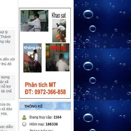
xử lý
 (Thành
ng cây
ển đến với
ừ thủ đô
y dựng
các xã
 hỗ trợ
 tái chế
 của du
THỐNG KÊ
g xã đảo
 Hải,
Đang truy cập:
1164
Hôm nay:
186336
hức diễn