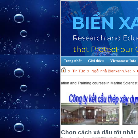
Trang nhất
Giới thiệu
Vietnamese Info
Tin Tức
Ngôi nhà Bienxanh.Net
Hot keys: Education and Training courses in Marine Scientist and Techn
Chọn cách xả dầu tốt nhất