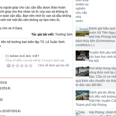
 ra ngoài giúp cho các cặn dầu được tháo hoàn
chì giúp cho thợ nhàn và ốc của van xả không bị
n toàn cặn dầu. Bạn nên nhớ ốc van xả dầu không
mới mở một lần nên không sợ làm méo ốc.
u cho xe ở Gara.
Đánh giá hiệu quả 
nước hồ Tiên Nga
Tác giả bài viết:
Trường Sơn
phố Hải Phòng) bằ
bách thủy tiên (Echinodorus
liên hệ trưởng ban biên tập TS. Lê Xuân Sinh
cordifolius L.)
m
Truyền tình yêu bi
ĐÁNH GIÁ BÀI VIẾT
các bạn học sinh t
Tổng số điểm của bài viết là: 0 trong 0 đánh giá
Hà Nội
Click để đánh giá bài viết
Khó khăn trong xâ
nông thôn mới tại 
đảo: Cần có cơ chế
quá trình vận chuyển rác thải
2014)
từ đảo vào đất liền
1/2014)
Đánh giá tác động
lịch đến môi trườn
3)
Việt Hải, huyện Cát
Thành phố Hải Phòng
ưa
(01/07/2014)
Hải Phòng: chính t