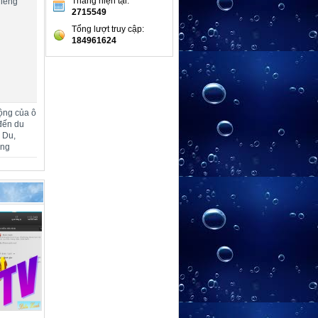
Tháng hiện tại:
hiêng
2715549
Tổng lượt truy cập:
184961624
ộng của ô
đến du
m Du,
ang