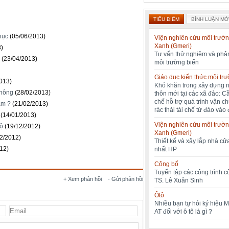
TIÊU ĐIỂM
BÌNH LUẬN MỚ
hục
(05/06/2013)
Viện nghiên cứu môi trườn
Xanh (Gmeri)
3)
Tư vấn thử nghiệm và phân
(23/04/2013)
môi trường biển
Giáo dục kiến thức môi tr
013)
Khó khăn trong xây dựng 
thông
(28/02/2013)
thôn mới tại các xã đảo: C
chế hỗ trợ quá trình vận c
ăm ?
(21/02/2013)
rác thải tái chế từ đảo vào 
(14/01/2013)
Viện nghiên cứu môi trườn
bộ
(19/12/2012)
Xanh (Gmeri)
12/2012)
Thiết kế và xây lắp nhà cửa
12)
nhất HP
Công bố
Tuyển tập các công trình 
+ Xem phản hồi
- Gửi phản hồi
TS. Lê Xuân Sinh
Ôtô
Nhiều bạn tự hỏi ký hiệu 
AT đối với ô tô là gì ?