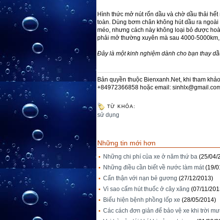
Hình thức mở nút rốn dầu và chờ dầu thải hết
toàn. Dùng bơm chân không hút dầu ra ngoài 
méo, nhưng cách này không loại bỏ được hoà
phải mở thường xuyên mà sau 4000-5000km, 
Đây là một kinh nghiệm dành cho bạn thay dầ
Bản quyền thuộc Bienxanh.Net, khi tham khảo 
+84972366858 hoặc email: sinhlx@gmail.co
TỪ KHÓA:
sử dụng
Những tin mới hơn
Những chi phí của xe ở năm thứ ba
(25/04/
Những điều cần biết về nước làm mát
(19/0
Cẩn thận với nạn bẻ gương
(27/12/2013)
Vì sao cấm hút thuốc ở cây xăng
(07/11/201
Biểu hiện bệnh phồng lốp xe
(28/05/2014)
Các cách đơn giản để bảo vệ xe khi trời m