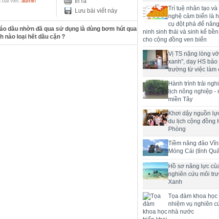
bài viết:
admin
In ra
Trí tuệ nhân tạo và
Lưu bài viết này
nghệ cảm biến là h
cụ đột phá để nân
tháo dầu nhờn đã qua sử dụng là dùng bơm hút qua
ninh sinh thái và sinh kế bề
 nào loại hết dầu cặn ?
cho cộng đồng ven biển
Vị TS nặng lòng với
xanh", dạy HS bảo
trường từ việc làm 
Hành trình trải ng
lịch nông nghiệp -
miền Tây
Khơi dậy nguồn lực
du lịch cộng đồng 
Phòng
Tiềm năng đảo Vĩn
Móng Cái (tỉnh Qu
Hồ sơ năng lực củ
nghiên cứu môi tr
Xanh
Tọa đàm khoa học t
nhiệm vụ nghiên c
nhà nước