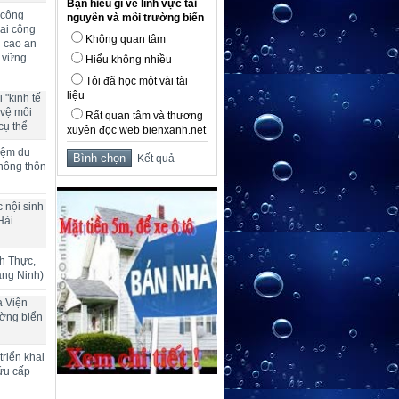
Bạn hiểu gì về lĩnh vực tài
 công
nguyên và môi trường biển
ai công
Không quan tâm
g cao an
n vững
Hiểu không nhiều
Tôi đã học một vài tài
liệu
 "kinh tế
 vệ môi
Rất quan tâm và thương
cụ thể
xuyên đọc web bienxanh.net
hiệm du
Kết quả
 nông thôn
 nội sinh
Hải
h Thực,
ảng Ninh)
a Viện
ường biển
riển khai
ứu cấp