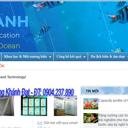
Khoa học & Môi trương biển
Công bố kết quả
Du lịch biển & ẩm thực
Ôtô
ology!
TIN MỚI
Capacity profile of
Tăng cường các h
trải nghiệm cho họ
Gửi bài viết qua email
bước vào kỳ nghỉ 