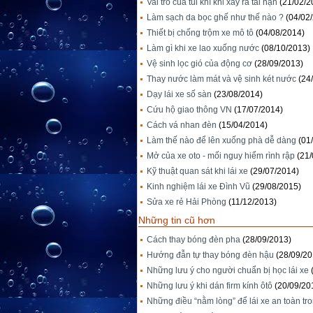
Vai trò của túi khí khi xảy ra tai nạn
(21/02/2
Làm sạch da bọc ghế như thế nào ?
(04/02
Thiết bị chống trộm xe mô tô
(04/08/2014)
Làm gì khi xe lao xuống nước
(08/10/2013)
Vệ sinh lọc gió của động cơ
(28/09/2013)
Thay nước làm mát và vệ sinh két nước
(24
Dạy lái xe số sàn
(23/08/2014)
Cứu hộ giao thông VN
(17/07/2014)
Cách vá nhan đèn
(15/04/2014)
Làm thế nào để lên xuống phà dễ dàng
(01
Mở của xe oto - mối nguy hiểm rình rập
(21
Kỹ thuật quan sát khi lái xe
(29/07/2014)
Kinh nghiệm lái xe Đình Vũ
(29/08/2015)
Sửa xe rẻ Hải Phòng
(11/12/2013)
Những tin cũ hơn
Cách thay bóng đèn pha
(28/09/2013)
Hướng đẫn tự thay bóng đèn hậu
(28/09/20
Những lưu ý cho người chuẩn bị học lái xe
Những lưu ý khi dán firm kính ôtô
(20/09/20
Những điều “nằm lòng” để lái xe an toàn tr