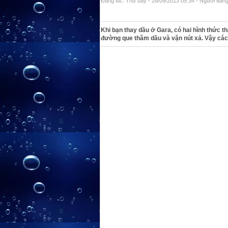
Đăng lúc: Thứ bảy - 28/09/2013 05:34 - Người đăng 
Khi bạn thay dầu ở Gara, có hai hình thức 
đường que thăm dầu và vặn nút xả. Vậy cách