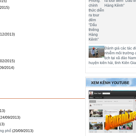
ra tour đêm “Dấu t
015)
Hàng Kênh”
/2015)
/12/2013)
Đánh giá các tác đ
nhiễm môi trường 
lịch tại xã đảo Na
/02/2015)
huyện kiên hải, tỉnh Kiên Gi
/09/2014)
XEM KÊNH YOUTUBE
13)
(24/09/2013)
13)
ong phố
(20/09/2013)