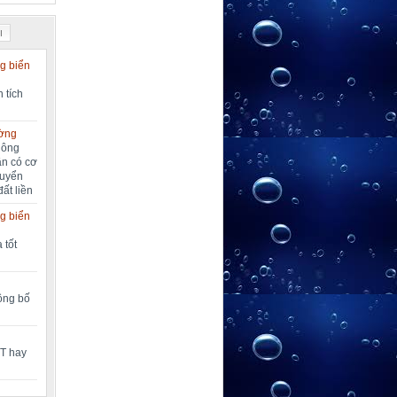
I
g biển
 tích
ường
nông
ần có cơ
huyển
đất liền
g biển
 tốt
công bố
MT hay