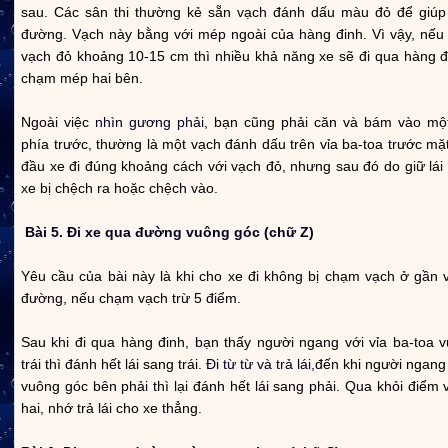
sau. Các sân thi thường kẻ sẵn vạch đánh dấu màu đỏ để giúp
đường. Vạch này bằng với mép ngoài của hàng đinh. Vì vậy, nếu
vạch đỏ khoảng 10-15 cm thì nhiều khả năng xe sẽ đi qua hàng 
chạm mép hai bên.
Ngoài việc
nhìn gương phải
, bạn cũng phải căn và bám vào mộ
phía trước, thường là một vạch đánh dấu trên vỉa ba-toa trước mặt.
đầu xe đi đúng khoảng cách với vạch đỏ, nhưng sau đó do giữ lái
xe bị chệch ra hoặc chệch vào.
Bài 5. Đi xe qua đường vuông góc (chữ Z)
Yêu cầu của bài này là khi cho xe đi không bị chạm vạch ở gần v
đường, nếu chạm vạch trừ 5 điểm.
Sau khi đi qua hàng đinh, bạn thấy người ngang với vỉa ba-toa 
trái thì đánh hết lái sang trái.
Đi từ từ và trả lái,
đến khi người ngang 
vuông góc bên phải thì lại đánh hết lái sang phải. Qua khỏi điểm
hai, nhớ trả lái cho xe thẳng.