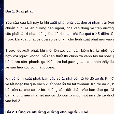
Bài 1. Xuất phát
Yêu cầu của bài này là khi
xuất phát phải bật đèn xi-nhan trái
(với
chuẩn bị đi ra làn đường bên ngoài, hoà vào dòng xe trên đường
cầu phải tắt xi-nhan đúng lúc, để
xi-nhan bật lâu quá trừ 5 điểm
. C
trước khi xuất phát về đưa số về 0, khi cho lệnh xuất phát mới vào s
Trước lúc xuất phát, khi mới lên xe, bạn cần kiểm tra lại ghế n
hợp với người không, nếu cần thiết thì chỉnh xa vành tay lái hoặc 
hết được côn, phanh, ga. Kiểm tra hai gương sao cho nhìn thấy đ
xe sau tiếp xúc với mặt đường.
Khi có lệnh xuất phát, bạn vào số 1, nhả côn từ từ để xe đi.
Khi đ
xe tắt hoặc khi qua vạch xuất phát rồi thì tắt xi-nhan. Khi xe đã đi,
hết côn ra cho xe tự bò, không cần đặt chân vào bàn đạp ga. Nh
bạn không nên nhả hết mà cứ đỡ côn ở mức một nửa để xe đi c
vào bài 2.
Bài 2.
Dừng xe nhường đường cho người đi bộ