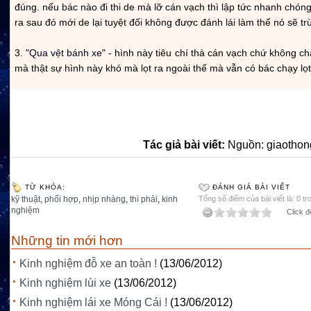
đúng. nếu bác nào đi thi de mà lỡ cán vạch thì lập tức nhanh chóng
ra sau đó mới de lại tuyệt đối không được đánh lái làm thế nó sẽ trừ
3. "
Qua vệt bánh xe
" - hình này tiêu chí thà cán vạch chứ không ch
mà thật sự hình này khó mà lọt ra ngoài thế mà vẫn có bác chạy lọt
Tác giả bài viết:
Nguồn: giaothon
TỪ KHÓA:
ĐÁNH GIÁ BÀI VIẾT
kỹ thuật
,
phối hợp
,
nhịp nhàng
,
thì phải
,
kinh
Tổng số điểm của bài viết là: 0 tr
nghiệm
Click đ
Những tin mới hơn
Kinh nghiệm đỗ xe an toàn !
(13/06/2012)
Kinh nghiệm lùi xe
(13/06/2012)
Kinh nghiệm lái xe Móng Cái !
(13/06/2012)