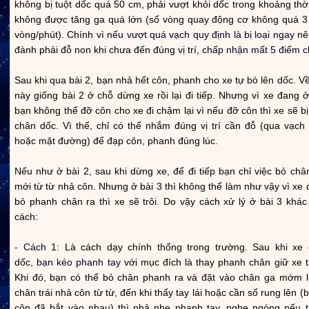
không bị tuột dốc quá 50 cm, phải vượt khỏi dốc trong khoảng thời
không được tăng ga quá lớn (số vòng quay động cơ không quá 3
vòng/phút). Chính vì
nếu vượt quá vạch quy định là bị loại ngay
nê
đành phải đỗ non khi chưa đến đúng vị trí,
chấp nhận mất 5 điểm c
Sau khi qua bài 2, bạn nhả hết côn, phanh cho xe tự bò lên dốc. Về
này giống bài 2 ở chỗ dừng xe rồi lại đi tiếp. Nhưng vì xe đang 
bạn không thể đỡ côn cho xe đi chậm lại vì nếu đỡ côn thì xe sẽ bị
chân dốc. Vì thế, chỉ có thể nhắm đúng vị trí cần đỗ (qua vạch 
hoặc mặt đường) để đạp côn, phanh đúng lúc.
Nếu như ở bài 2, sau khi dừng xe, để đi tiếp bạn chỉ việc bỏ châ
mới từ từ nhả côn. Nhưng ở bài 3 thì không thể làm như vậy vì xe 
bỏ phanh chân ra thì xe sẽ trôi. Do vậy cách xử lý ở bài 3 khác
cách:
- Cách 1
: Là cách dạy chính thống trong trường. Sau khi xe
dốc,
bạn kéo phanh tay
với mục đích là thay phanh chân giữ xe t
Khi đó, bạn có thể bỏ chân phanh ra và đặt vào chân ga mớm l
chân trái nhả côn từ từ, đến khi thấy tay lái hoặc cần số rung lên (
côn đã bắt vào nhau) thì nhả nhẹ phanh tay, nghe ngóng nếu 