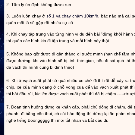
2. Tâm lý ổn định không được run.
3. Luôn luôn chạy ở
số 1 và chạy chậm 10km/h,
bác nào mà cài số
quên mất là sẽ gặp rất nhiều sự cố.
4. Khi chạy tập trung vào từng hình ví dụ đến bài "dừng khởi hành
thì quên các hình kia đi tập trung và mỗi hình này thội
5. Không bao giờ được đi gần thằng đi trước mình (hạn chế tầm n
được đường, khi vào hình sẽ bị tính thời gian, nếu đi sát quá thì 
đè vạch thì mình cũng bị dính theo)
6. Khi ở vạch xuất phát có quá nhiều xe chờ đi thì rất dễ xảy ra t
chip, xe của mình đang ở chỗ vòng cua để vào vạch xuất phát thì
thi bắt đầu rùi, lúc lên được vạch xuất phát thì đã bị chậm ---->trượt
7. Đoạn tình huống dừng xe khẩn cấp, phải chủ động đi chậm, để 
phanh, đi bằng côn thui, có còi báo động thì dừng lại ấn phím nhan
nghe tiếng Boonggggg thì mới tắt nhan và bắt đầu đi.