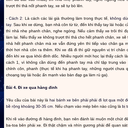
trượt thì thả nốt phanh tay, xe sẽ tự bò lên.
- Cách 2:
Là cách các lái già thường làm trong thực tế,
không dù
tay.
Sau khi xe dừng, bạn nhả côn từ từ, đến khi thấy tay lái hoặc c
thì nhả nhẹ phanh chân, nghe ngóng. Nếu cảm thấy xe trôi thì đ
làm lại. Nếu thấy xe không trượt thì thả cho hết phanh chân, xe sẽ 
nhả hết phanh chân mà xe vẫn đứng yên thì tiếp vào chân ga m
thời hơi nhả côn ra thêm. Khi xe đã đi thì giữ nguyên vị trí chân
đến khi xe qua khỏi đỉnh dốc. Nhiều người mới học lại thấy cách 
cách 1, vì không cần dùng đến phanh tay mà chỉ tập trung vào 
chỉnh côn, phanh (thực tế khi hạ phanh tay, những người chưa q
choạng tay lái hoặc ấn mạnh vào bàn đạp ga làm rú ga).
Bài 4. Đi xe qua hàng đinh
Yêu cầu của bài này là
hai bánh xe bên phải phải đi lọt qua một
bề rộng khoảng 30-35 cm.
Nếu chạm vào mép bên nào cũng là
bị 
Khi rẽ vào đường đi hàng đinh, bạn nên đánh lái muộn một chút để
ba-toa bên phải xe. Đi thật chậm và nhìn gương phải để quan sát