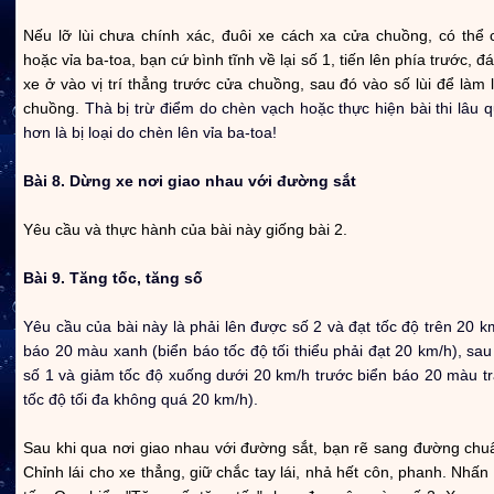
Nếu lỡ lùi chưa chính xác, đuôi xe cách xa cửa chuồng, có thể 
hoặc vỉa ba-toa, bạn cứ bình tĩnh về lại số 1, tiến lên phía trước, đ
xe ở vào vị trí thẳng trước cửa chuồng, sau đó vào số lùi để làm lạ
chuồng.
Thà bị trừ điểm do chèn vạch hoặc thực hiện bài thi lâu 
hơn là bị loại do chèn lên vỉa ba-toa!
Bài 8. Dừng xe nơi giao nhau với đường sắt
Yêu cầu và thực hành của bài này giống bài 2.
Bài 9. Tăng tốc, tăng số
Yêu cầu của bài này là phải lên được số 2 và đạt tốc độ trên 20 k
báo 20 màu xanh (biển báo tốc độ tối thiểu phải đạt 20 km/h), sau 
số 1 và giảm tốc độ xuống dưới 20 km/h trước biển báo 20 màu tr
tốc độ tối đa không quá 20 km/h).
Sau khi qua nơi giao nhau với đường sắt, bạn rẽ sang đường chuẩ
Chỉnh lái cho xe thẳng, giữ chắc tay lái, nhả hết côn, phanh. Nhấn