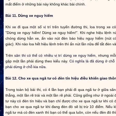
mất điểm ở những bài này không khác bài chính.
Bài 11. Dừng xe nguy hiểm
Khi xe đi qua một số vị trí trên tuyến đường thi, loa trong xe c
"Dừng xe nguy hiểm! Dừng xe nguy hiểm!". Khi nghe hiệu lệnh n
chóng dừng hẳn xe, ấn vào nút đèn báo hiệu nguy hiểm (nút c
giác). Khi nào loa hết hiệu lệnh trên thì ấn nút lần nữa để tắt đèn và 
Trên
sân thi có thể có nhiều vị trí dừng xe nguy hiểm
, nhưng mỗi 
gặp một lần phải dừng theo kiểu này.
Có nghĩa là đã dừng ở chỗ 
phải dừng ở chỗ kia nữa.
Bài 12. Cho xe qua ngã tư có đèn tín hiệu điều khiển giao thô
Trong toàn bộ bài thi, có 4 lần bạn phải đi qua ngã tư ở giữa sân t
thẳng, một lần rẽ trái và một lần rẽ phải. Cũng giống như ở ngoài 
tư này có đèn tín hiệu và bạn chỉ được cho xe qua ngã tư khi có
bạn cho xe qua ngã tư khi đang đèn đỏ sẽ bị trừ 10 điểm. Nếu k
ngã tư mà có đèn xanh thì bạn có thể qua luôn, còn nếu đèn đỏ thì