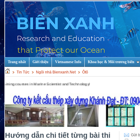
Trang nhất
Giới thiệu
Vietnamese Info
Khoa học & Môi trương biển
Tin Tức
Ngôi nhà Bienxanh.Net
Ôtô
n Marine Scientist and Technology!
Hướng dẫn chi tiết từng bài thi
Gửi b