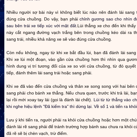
Nhiều người sợ bài này vì không biết lúc nào nên đánh lái sang 
đúng cửa chuồng. Do vậy, bạn phải
chỉnh gương sao cho nhìn 
sau bên trái xe tiếp xúc với mặt đất.
Lùi thẳng xe cho đến khi thấ
này cắt ngang đường vạch trắng bên trong chuồng kéo dài ra thì
sang trái, nhiều khả năng xe sẽ vào đúng cửa chuồng.
Còn nếu không, ngay từ khi xe bắt đầu lùi, bạn đã đánh lái sang 
Khi xe lùi một đoạn, vào gần cửa chuồng hơn thì nhìn qua gươn
hình dung vị trí tương đối của xe so với cửa chuồng, từ đó quyết 
tiếp, đánh thêm lái sang trái hoặc sang phải.
Khi xe đã vào đến cửa chuồng và thân xe song song với hai bên c
sang phải cho bánh xe thẳng. Nếu chưa quen, trước khi trả lái, b
lại rồi mới xoay tay lái (gọi là đánh lái chết).
Lùi từ từ thẳng vào c
khi nghe hiệu lệnh "Đã kiểm tra" thì dừng lại. Về số 1 và tiến ra khỏ
Lưu ý khi tiến ra, người phải ra khỏi cửa chuồng hoặc hơn một ch
đánh lái rẽ sang phải để tránh trường hợp bánh sau chưa ra khỏi
đã rẽ sẽ bị chèn vạch, trừ điểm.