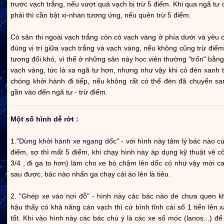
trước vạch trắng, nếu vượt quá vạch bị trừ 5 điểm. Khi qua ngã tư c
phải thì cần bật xi-nhan tương ứng, nếu quên trừ 5 điểm.
Có sân thi ngoài vạch trắng còn có vạch vàng ở phía dưới và yêu 
đúng vị trí giữa vạch trắng và vạch vàng, nếu không cũng trừ điể
tương đối khó, vì thế ở những sân này học viên thường "trốn" bằn
vạch vàng, tức là xa ngã tư hơn, nhưng như vậy khi có đèn xanh 
chóng khởi hành đi tiếp, nếu không rất có thể đèn đã chuyển sa
gần vào đến ngã tư - trừ điểm.
Một số hình dễ rớt :
1."
Dừng khởi hành xe ngang dốc
" - với hình này tâm lý bác nào c
điểm, sợ thì mất 5 điểm, khi chạy hình này áp dụng kỹ thuật vê 
3/4 , đi ga to hơn) làm cho xe bò chậm lên dốc có như vậy mới c
sau được, bác nào nhấn ga chạy cái ào lên là tiêu.
2. "
Ghép xe vào nơi đỗ
" - hình này các bác nào de chưa quen k
hậu thấy có khả năng cán vạch thì cứ bình tĩnh cài số 1 tiến lên 
tốt. Khi vào hình này các bác chú ý là các xe số móc (lanos...) để