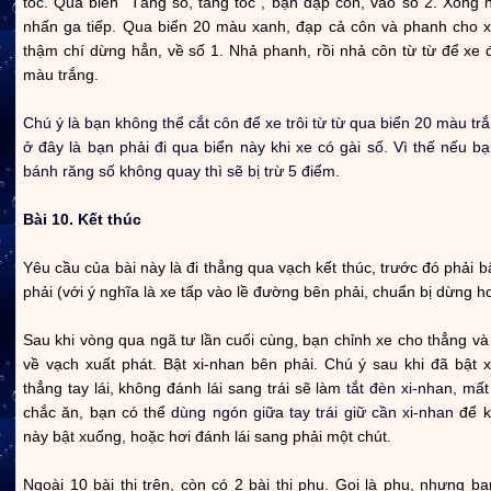
tốc. Qua biển "Tăng số, tăng tốc", bạn đạp côn, vào số 2. Xong n
nhấn ga tiếp. Qua biển 20 màu xanh, đạp cả côn và phanh cho xe
thậm chí dừng hẳn, về số 1. Nhả phanh, rồi nhả côn từ từ để xe 
màu trắng.
Chú ý là bạn không thể cắt côn để xe trôi từ từ qua biển 20 màu trắ
ở đây là bạn phải đi qua biển này khi xe có gài số. Vì thế nếu b
bánh răng số không quay thì sẽ bị trừ 5 điểm.
Bài 10. Kết thúc
Yêu cầu của bài này là đi thẳng qua vạch kết thúc, trước đó phải b
phải (với ý nghĩa là xe tấp vào lề đường bên phải, chuẩn bị dừng h
Sau khi vòng qua ngã tư lần cuối cùng, bạn chỉnh xe cho thẳng và 
về vạch xuất phát. Bật xi-nhan bên phải. Chú ý sau khi đã bật x
thẳng tay lái, không đánh lái sang trái sẽ làm
tắt đèn xi-nhan, mất
chắc ăn, bạn có thể
dùng ngón giữa tay trái giữ cần xi-nhan
để k
này bật xuống, hoặc hơi đánh lái sang phải một chút.
Ngoài 10 bài thi trên, còn có 2 bài thi phụ. Gọi là phụ, nhưng b