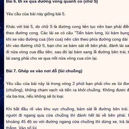
Bài 6. Đi xe qua đường vòng quanh co (chữ S)
Yêu cầu của bài này giống bài 5.
Khác với bài 5, do chữ S là đường cong liên tục nên bạn phải điều
theo đường cong. Các lái xe có câu
"Tiến bám lưng, lùi bám bụng
khi xe vào đường cua (ôm cua) nên căn theo phía đường cong dài
khi vào đường chữ S, bạn cho xe bám sát về bên phải, đánh lái sa
đi nửa vòng cua đầu tiên, sau đó lại bám sang lề đường bên trái, t
lái sang phải cho xe qua nốt nửa vòng cua còn lại.
Bài 7. Ghép xe vào nơi đỗ (lùi chuồng)
Yêu cầu của bài này là trong vòng
2 phút
bạn phải cho xe lùi đư
(chuồng), không chạm vạch và tiến ra khỏi chuồng. Không được đ
vỉa ba-toa, nếu không sẽ bị loại.
Khi bắt đầu rẽ vào khu vực chuồng, bám sát lề đường bên trái.
người đi ngang qua cửa chuồng thì đánh hết lái về bên phải. 
khoảng 45 độ so với đường ngang cửa chuồng thì dừng xe, trả lá
thẳng. Vào số lùi.