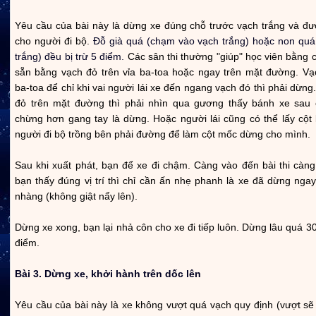
Yêu cầu của bài này là dừng xe đúng chỗ trước vạch trắng và đ
cho người đi bộ.
Đỗ già quá (chạm vào vạch trắng) hoặc non quá
trắng) đều bị trừ 5 điểm.
Các sân thi thường "giúp" học viên bằng 
sẵn bằng vạch đỏ trên vỉa ba-toa hoặc ngay trên mặt đường. Vạc
ba-toa để chỉ khi vai người lái xe đến ngang vạch đó thì phải dừng
đỏ trên mặt đường thì phải nhìn qua gương thấy bánh xe sau
chừng hơn gang tay là dừng. Hoặc người lái cũng có thể lấy cột 
người đi bộ trồng bên phải đường để làm cột mốc dừng cho mình.
Sau khi xuất phát, bạn để xe đi chậm. Càng vào đến bài thi càng
bạn thấy đúng vị trí thì chỉ cần ấn nhẹ phanh là xe đã dừng nga
nhàng (không giật nẩy lên).
Dừng xe xong, bạn lại nhả côn cho xe đi tiếp luôn. Dừng lâu quá 30 
điểm.
Bài 3. Dừng xe, khởi hành trên dốc lên
Yêu cầu của bài này là xe không vượt quá vạch quy định (vượt sẽ b