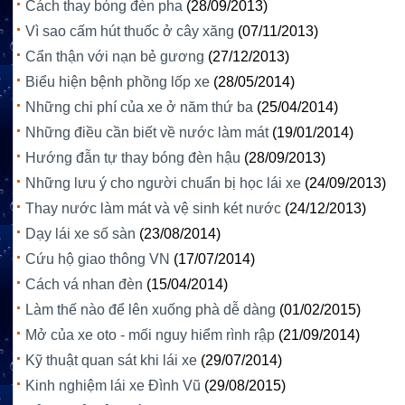
Cách thay bóng đèn pha
(28/09/2013)
Vì sao cấm hút thuốc ở cây xăng
(07/11/2013)
Cẩn thận với nạn bẻ gương
(27/12/2013)
Biểu hiện bệnh phồng lốp xe
(28/05/2014)
Những chi phí của xe ở năm thứ ba
(25/04/2014)
Những điều cần biết về nước làm mát
(19/01/2014)
Hướng đẫn tự thay bóng đèn hậu
(28/09/2013)
Những lưu ý cho người chuẩn bị học lái xe
(24/09/2013)
Thay nước làm mát và vệ sinh két nước
(24/12/2013)
Dạy lái xe số sàn
(23/08/2014)
Cứu hộ giao thông VN
(17/07/2014)
Cách vá nhan đèn
(15/04/2014)
Làm thế nào để lên xuống phà dễ dàng
(01/02/2015)
Mở của xe oto - mối nguy hiểm rình rập
(21/09/2014)
Kỹ thuật quan sát khi lái xe
(29/07/2014)
Kinh nghiệm lái xe Đình Vũ
(29/08/2015)