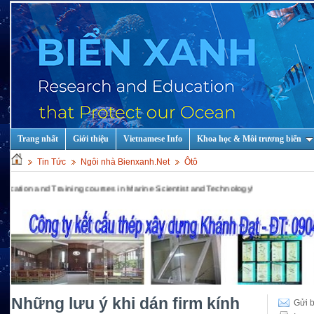
Trang nhất
Giới thiệu
Vietnamese Info
Khoa học & Môi trương biển
Tin Tức
Ngôi nhà Bienxanh.Net
Ôtô
d Training courses in Marine Scientist and Technology!
Những lưu ý khi dán firm kính
Gửi b