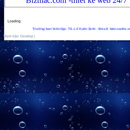
Bizmac.com -thiết kế web 24/7
Loading
Trưởng ban biên tập: TS. Lê Xuân Sinh - Email: bienxanhs.net@gmai
Xem bản: Desktop |
Mobile