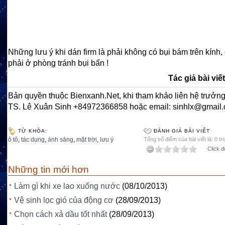
Những lưu ý khi dán firm là phải không có bụi bám trên kính,
phải ở phòng tránh bụi bẩn !
Tác giả bài viế
Bản quyền thuộc Bienxanh.Net, khi tham khảo liên hệ trưởng
TS. Lê Xuân Sinh +84972366858 hoặc email: sinhlx@gmail
TỪ KHÓA:
ĐÁNH GIÁ BÀI VIẾT
ô tô
,
tác dụng
,
ánh sáng
,
mặt trời
,
lưu ý
Tổng số điểm của bài viết là: 0 tr
Click đ
Những tin mới hơn
Làm gì khi xe lao xuống nước
(08/10/2013)
Vệ sinh lọc gió của động cơ
(28/09/2013)
Chọn cách xả dầu tốt nhất
(28/09/2013)